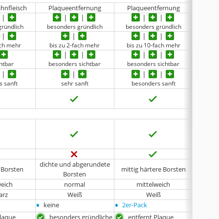
hnfleisch
Plaqueentfernung
Plaqueentfernung
gesun
gründlich
besonders gründlich
besonders gründlich
beso
ach mehr
bis zu 2-fach mehr
bis zu 10-fach mehr
bis 
htbar
besonders sichtbar
besonders sichtbar
s
s sanft
sehr sanft
besonders sanft
dichte und abgerundete
 Borsten
mittig härtere Borsten
di
Borsten
weich
normal
mittelweich
m
arz
Weiß
Weiß
•
•
•
keine
2er-Pack
keine
Plaque
besonders gründliche
entfernt Plaque
bes