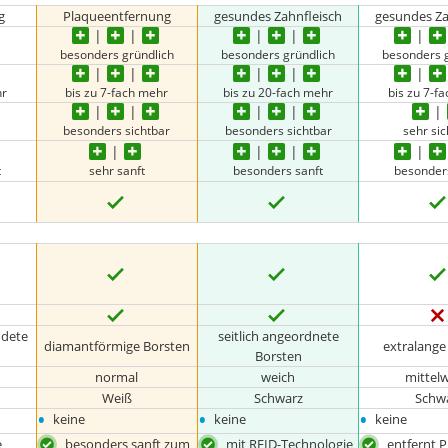
g
Plaqueentfernung
gesundes Zahnfleisch
gesundes Za
besonders gründlich
besonders gründlich
besonders 
hr
bis zu 7-fach mehr
bis zu 20-fach mehr
bis zu 7-f
besonders sichtbar
besonders sichtbar
sehr sic
t
sehr sanft
besonders sanft
besonder
ndete
seitlich angeordnete
diamantförmige Borsten
extralange
Borsten
normal
weich
mittel
Weiß
Schwarz
Schw
•
•
•
keine
keine
keine
e
besonders sanft zum
mit RFID-Technologie
entfernt 