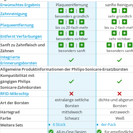
Erwünschtes Ergebnis
Plaqueentfernung
sanfte Reinigun
Zahnreinigung
besonders gründlich
sehr gründlich
Plaqueentfernung
bis zu 20-fach mehr
bis zu 2-fach me
Entfernt Verfärbungen
besonders sichtbar
sehr sichtbar
Sanft zu Zahnfleisch und
besonders sanft
besonders sanf
Zähnen
Integrierte
Erinnerungsborsten
Allgemeine Produktinformationen der Philips-Sonicare-Ersatzbürsten
Kompatibilität mit
gängigen Philips
Sonicare-Zahnbürsten
RFID-Mikrochip
extralange seitliche
dichte und abgeru
Art der Borsten
Borsten
Borsten
Härtegrad
mittelweich
extraweich
Farbe
Schwarz
Weiß
•
•
6 Stück
4er-Pack
Weitere Sets
All-in-One Design
für empfindlich