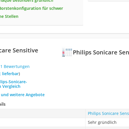
Plaque besonders gründlich
 Borstenkonfiguration für schwer
he Stellen
care Sensitive
Philips Sonicare Se
31 Bewertungen
t lieferbar
)
ilips-Sonicare-
n Vergleich
h und weitere Angebote
ils
Philips Sonicare Sen
Sehr gründlich