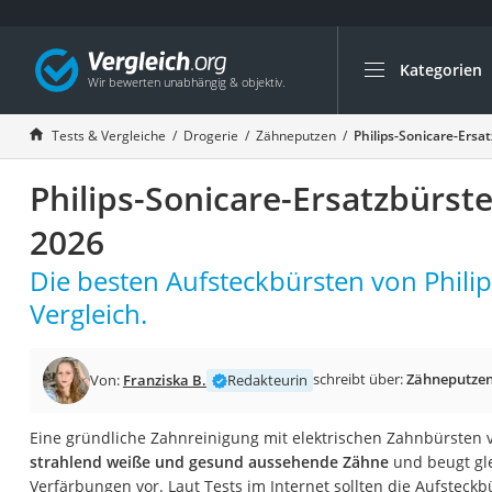
Kategorien
Die beliebtesten V
Drogerie
Tests & Vergleiche
Drogerie
Zähneputzen
Philips-Sonicare-Ersa
Inhalator
Philips-Sonicare-Ersatzbürst
Haarschneider
Rollator
2026
Braun Rasierer
Die besten Aufsteckbürsten von Philip
Katzenklappe (Chi
Vergleich.
Rasierer
Masturbator
schreibt über:
Zähneputze
Von:
Franziska B.
Redakteurin
Massagepistole
Epilierer
Eine gründliche Zahnreinigung mit elektrischen Zahnbürsten vo
strahlend weiße und gesund aussehende Zähne
und beugt gle
Reisehaartrockner
Verfärbungen vor. Laut Tests im Internet sollten die Aufsteck