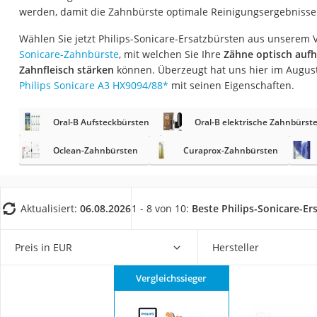
Eiweißpulver
werden, damit die Zahnbürste optimale Reinigungsergebnisse 
Magnesiumpräpar
Wählen Sie jetzt Philips-Sonicare-Ersatzbürsten aus unserem V
Sonicare-Zahnbürste
, mit welchen Sie Ihre
Zähne optisch aufh
Katzenklappe
Zahnfleisch stärken
können. Überzeugt hat uns hier im Augus
Nackenmassagege
Philips Sonicare A3 HX9094/88
*
mit seinen Eigenschaften.
Zeckenschutz Katz
Oral-B Aufsteckbürsten
Oral-B elektrische Zahnbürst
leichter Haartrock
Philips-Sonicare-
Oclean-Zahnbürsten
Curaprox-Zahnbürsten
Schildkrötenhaus
Mineralfutter Pfer
Aktualisiert:
06.08.2026
1 - 8 von 10:
Beste Philips-Sonicare-Er
Massagegerät
Service
Preis in EUR
Hersteller
Vergleichssieger