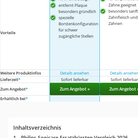
Zähne geeignet
entfernt Plaque
besonders sanft
besonders gründlich
Zahnfleisch und
spezielle
Zähnen
Borstenkonfiguration
für schwer
Vorteile
zugängliche Stellen
Weitere Produktinfos
Details ansehen
Details ansehe
Lieferzeit
*
Sofort lieferbar
Sofort lieferba
Zum Angebot »
Zum Angebot 
Zum Angebot
*
Erhältlich bei
*
Inhaltsverzeichnis
Philips-Sonicare-Ersatzbürsten Vergleich 2026