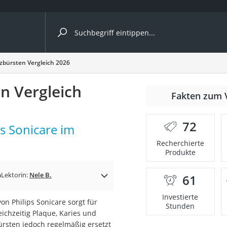
ergleiche nach Kategorie
tzbürsten Vergleich 2026
en Vergleich
Fakten zum 
72
s Sonicare im
p)
Recherchierte
Produkte
n
Lektorin:
Nele B.
61
Investierte
n Philips Sonicare sorgt für
Stunden
ichzeitig Plaque, Karies und
bürsten jedoch regelmäßig ersetzt