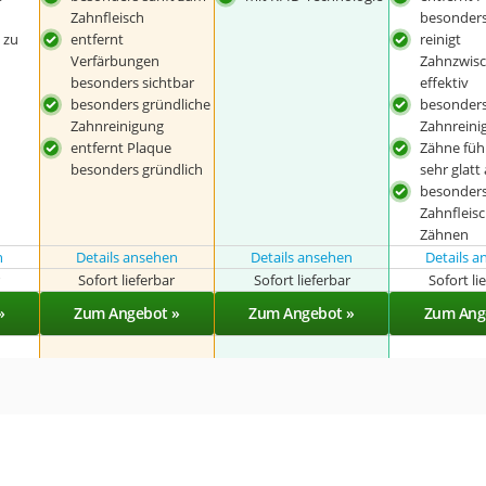
Zahnfleisch
besonders
 zu
entfernt
reinigt
Verfärbungen
Zahnzwis
besonders sichtbar
effektiv
besonders gründliche
besonders
Zahnreinigung
Zahnreini
entfernt Plaque
Zähne füh
besonders gründlich
sehr glatt
besonders
Zahnfleis
Zähnen
n
Details ansehen
Details ansehen
Details 
r
Sofort lieferbar
Sofort lieferbar
Sofort li
»
Zum Angebot »
Zum Angebot »
Zum Ang