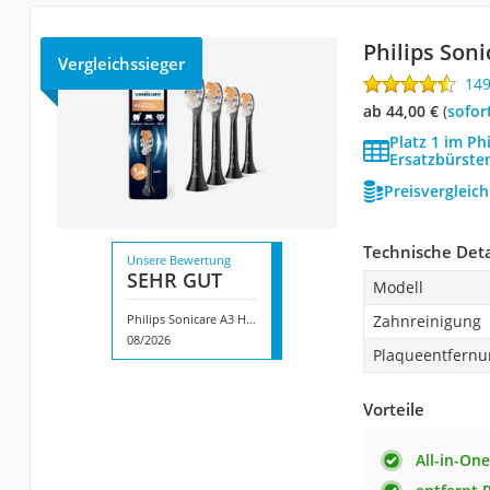
Philips Son
Vergleichssieger
14
ab 44,00 €
(
Sofor
Platz 1 im Ph
Ersatzbürste
Preisvergleic
Technische Deta
Unsere Bewertung
SEHR GUT
Modell
Philips Sonicare A3 HX9094/88
Zahnreinigung
08/2026
Plaqueentfernu
Vorteile
All-in-On