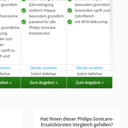
 gründlich
Zahnreinigung
besonders gründlich
Zah
entfernt Plaque
besonders sanft zum
entf
chenräume
besonders gründlich
Zahnfleisch
meh
passend für alle
mit RFID-Mikrochip
pass
 gründliche
Philips Sonicare
Phil
gung
Handstücke
Han
len sich
 an
 sanft zu
ch und
ansehen
Details ansehen
Details ansehen
eferbar
Sofort lieferbar
Sofort lieferbar
Sof
ebot »
Zum Angebot »
Zum Angebot »
Zu
Hat Ihnen dieser Philips-Sonicare-
Ersatzbürsten Vergleich gefallen?