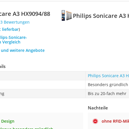
icare A3 HX9094/88
Philips Sonicare A3
93 Bewertungen
t lieferbar
)
ilips-Sonicare-
n Vergleich
h und weitere Angebote
ils
Philips Sonicare A3 
Besonders gründlich
ng
Bis zu 20-fach mehr
Nachteile
e Design
ohne RFID-Mi