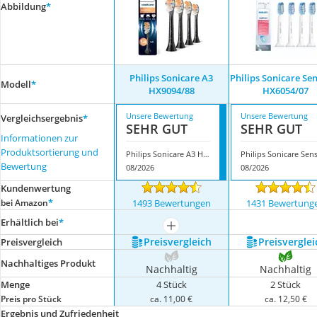
Abbildung
*
Philips Sonicare A3
Philips Sonicare Sen
Modell
*
HX9094/88
HX6054/07
Unsere Bewertung
Unsere Bewertung
Vergleichsergebnis
*
SEHR GUT
SEHR GUT
Informationen zur
Produktsortierung und
Philips Sonicare A3 HX9094/88
Bewertung
08/2026
08/2026
Kundenwertung
*
bei Amazon
1493 Bewertungen
1431 Bewertung
Erhältlich bei
*
mehr anzeigen
Preis­vergleich
Preis­verglei
Preis­vergleich
Nachhaltiges Produkt
Nachhaltig
Nachhaltig
Menge
4 Stück
2 Stück
Preis pro Stück
ca. 11,00 €
ca. 12,50 €
Ergebnis und Zufriedenheit