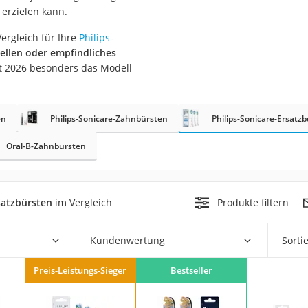
erzielen kann.
at
ergleich für Ihre
Philips-
ellen oder empfindliches
t 2026 besonders das Modell
rät
e
en
ner
Philips-Sonicare-Zahnbürsten
Philips-Sonicare-Ersatz
Zahnbürste
Oral-B-Zahnbürsten
d
satzbürsten
im Vergleich
Produkte filtern
Kundenwertung
Sorti
Preis-Leistungs-Sieger
Bestseller