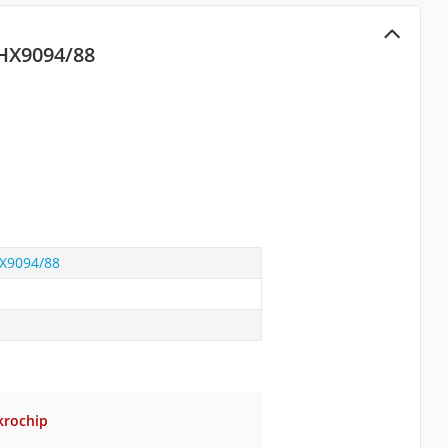
 HX9094/88
HX9094/88
krochip