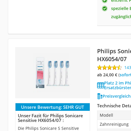
entfernt 
spezielle
zugänglic
Philips Soni
HX6054/07
14
ab 24,00 €
(
Sofor
Platz 2 im Ph
Ersatzbürste
Preisvergleic
Technische Deta
Unsere Bewertung:
SEHR GUT
Modell
Unser Fazit für Philips Sonicare
Sensitive HX6054/07 :
Zahnreinigung
Die Philips Sonicare S Sensitive