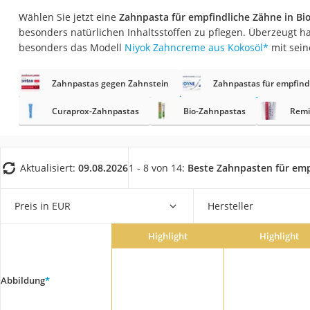
Eiweißpulver
Wählen Sie jetzt eine
Zahnpasta für empfindliche Zähne in Bio
Magnesiumpräpar
besonders natürlichen Inhaltsstoffen zu pflegen. Überzeugt h
besonders das Modell
Niyok Zahncreme aus Kokosöl
*
mit sein
Katzenklappe
Nackenmassagege
Zahnpastas gegen Zahnstein
Zahnpastas für empfind
Zeckenschutz Katz
Curaprox-Zahnpastas
Bio-Zahnpastas
Remi
leichter Haartrock
Philips-Sonicare-
Schildkrötenhaus
Aktualisiert:
09.08.2026
1 - 8 von 14:
Beste Zahnpasten für emp
Mineralfutter Pfer
Preis in EUR
Hersteller
Massagegerät
Service
Highlight
Highlight
Abbildung
*