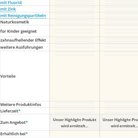
mit Fluorid
mit Zink
mit Reinigungspartikeln
Naturkosmetik
für Kinder geeignet
zahnaufhellender Effekt
weitere Ausführungen
Vorteile
Weitere Produktinfos
Lieferzeit
*
Unser Highlight-Produkt
Unser Highlight-Pr
Zum Angebot
*
wird ermittelt...
wird ermittelt...
Erhältlich bei
*