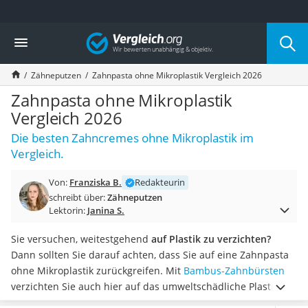
Die beliebtesten Vergleiche nach Kategorie
Vergleich
Drogerie
Inhalator
Zähneputzen
Zahnpasta ohne Mikroplastik Vergleich 2026
Haarschneider
Rollator
Zahnpasta ohne Mikroplastik
Braun Rasierer
Vergleich 2026
Katzenklappe (Chip)
Die besten Zahncremes ohne Mikroplastik im
Rasierer
Vergleich.
Masturbator
Massagepistole
Von:
Franziska B.
Redakteurin
Epilierer
schreibt über:
Zähneputzen
Reisehaartrockner
Lektorin:
Janina S.
Eiweißpulver
Magnesiumpräparat
Sie versuchen, weitestgehend
auf Plastik zu verzichten?
Katzenklappe
Dann sollten Sie darauf achten, dass Sie auf eine Zahnpasta
Nackenmassagegerät
ohne Mikroplastik zurückgreifen. Mit
Bambus-Zahnbürsten
Zeckenschutz Katze
verzichten Sie auch hier auf das umweltschädliche Plastik.
leichter Haartrockner
Tests im Internet zeigen, dass es Zahnpasta ohne