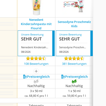
Nenedent
Sensodyne Proschmelz
elmex K
Kinderzahnpasta mit
Kids
D
Flourid
Unsere Bewertung
Unsere Bewertung
Unsere
SEHR GUT
SEHR GUT
SEH
Nenedent Kinderzahnpasta mit Flourid
Sensodyne Proschmelz Kids
08/2026
08/2026
08/202
108 Bewertungen
381 Bewertungen
1149
mehr anzeigen
Preis­vergleich
Preis­vergleich
P
Nachhaltig
Nachhaltig
N
3 x 50 ml
1 x 50 ml
ca. 68,80 € pro 1 l
ca. 59,80 € pro 1 l
ca. 
Zahnpasta
Zahnpasta