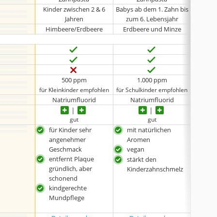
Kinder zwischen 2 & 6
Babys ab dem 1. Zahn bis
Kinde
Jahren
zum 6. Lebensjahr
Himbeere/Erdbeere
Erdbeere und Minze
mild
500 ppm
1.000 ppm
für Kleinkinder empfohlen
für Schulkinder empfohlen
für Sch
Natriumfluorid
Natriumfluorid
A
gut
gut
für Kinder sehr
mit natürlichen
mil
angenehmer
Aromen
von
Geschmack
vegan
für
entfernt Plaque
stärkt den
gründlich, aber
Kinderzahnschmelz
schonend
kindgerechte
Mundpflege