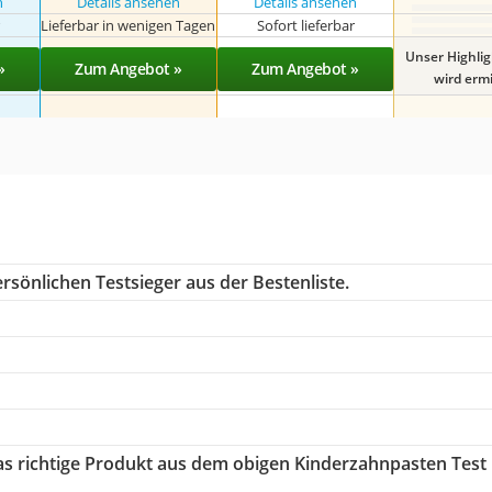
n
Details ansehen
Details ansehen
r
Lieferbar in wenigen Tagen
Sofort lieferbar
Unser Highli
»
Zum Angebot »
Zum Angebot »
wird ermit
rsönlichen Testsieger aus der Bestenliste.
das richtige Produkt aus dem obigen Kinderzahnpasten Test