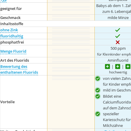
Babys ab dem 1. Zah
geeignet für
zum 6. Lebensja
Geschmack
milde Minze
Inhaltsstoffe
ohne Zink
fluoridhaltig
phosphatfrei
500 ppm
Menge Fluorid
für Kleinkinder empf
Art des Fluorids
Aminfluorid
Bewertung des
hochwertig
enthaltenen Fluorids
von vielen Zahn
für Kinder empf
mild im Geschm
Bildet eine
Vorteile
Calciumfluorids
auf dem Zahnsc
spezieller
Kariesschutz für
Milchzähne