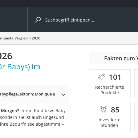
ergleiche nach Kategorie
hnpasta Vergleich 2026
Kameras
026
er
Fakten zum 
ür Babys) im
101
der
Recherchierte
Produkte
abypflege
Lektorin:
Monique B.
85
m Morgen?
Ihrem Kind bzw. Baby
, sondern sie ist auch ungesund
Investierte
 ihre Bedürfnisse abgestimmt –
Stunden