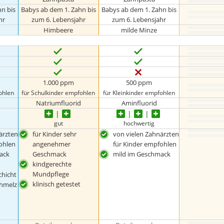
n bis
Babys ab dem 1. Zahn bis
Babys ab dem 1. Zahn bis
hr
zum 6. Lebensjahr
zum 6. Lebensjahr
Himbeere
milde Minze
1.000 ppm
500 ppm
ohlen
für Schulkinder empfohlen
für Kleinkinder empfohlen
Natriumfluorid
Aminfluorid
gut
hochwertig
ärzten
für Kinder sehr
von vielen Zahnärzten
ohlen
angenehmer
für Kinder empfohlen
ack
Geschmack
mild im Geschmack
kindgerechte
Mundpflege
chicht
klinisch getestet
hmelz