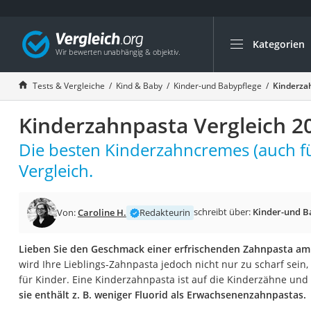
Kategorien
Die beliebtesten V
Kind & Baby
Tests & Vergleiche
Kind & Baby
Kinder-und Babypflege
Kinderza
Babyphone mit 2 
Kinderzahnpasta Vergleich 2
Walkie-Talkie Kind
Kindermatratzen
Die besten Kinderzahncremes (auch f
Babywippe
Vergleich.
Rollschuhe für Kin
Tischkicker
schreibt über:
Kinder-und B
Von:
Caroline H.
Redakteurin
Laufrad
Lieben Sie den Geschmack einer erfrischenden Zahnpasta a
Kinderschubkarre
wird Ihre Lieblings-Zahnpasta jedoch nicht nur zu scharf sein
Babyschlafsack
für Kinder. Eine Kinderzahnpasta ist auf die Kinderzähne und
sie enthält z. B. weniger Fluorid als Erwachsenenzahnpastas.
Kinderuhr