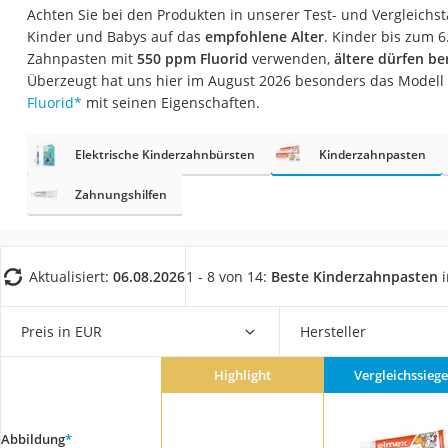
Babyphone
Achten Sie bei den Produkten in unserer Test- und Vergleichs
Kinder und Babys auf das
empfohlene Alter
. Kinder bis zum 6
Treppenschutzgitt
Zahnpasten mit
550 ppm Fluorid
verwenden,
ältere dürfen b
Kindersitz ab 4 Ja
Überzeugt hat uns hier im August 2026 besonders das Modell
Fluorid
*
mit seinen Eigenschaften.
Kinderroller 3 Räd
Ferngesteuertes A
Elektrische Kinderzahnbürsten
Kinderzahnpasten
Kindersitz 15–36 k
Zahnungshilfen
Kinderfahrradhel
Barfußschuhe Kin
Kinder-Mikroskop
Aktualisiert:
06.08.2026
1 - 8 von 14:
Beste Kinderzahnpasten
i
Ferngesteuerter 
Preis in EUR
Hersteller
Service
Highlight
Vergleichssiege
Abbildung
*