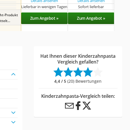
Details ansehen
Details ansehen
Det
Lieferbar in wenigen Tagen
Sofort lieferbar
Sof
ght-Produkt
Zum Angebot »
Zum Angebot »
Zu
telt...
Hat Ihnen dieser Kinderzahnpasta
Vergleich gefallen?
4,4 / 5
(20) Bewertungen
Kinderzahnpasta-Vergleich teilen: