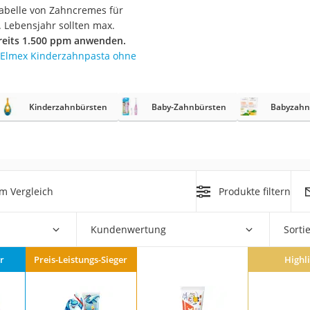
tabelle von Zahncremes für
. Lebensjahr sollten max.
er
ereits 1.500 ppm anwenden.
hren
Elmex Kinderzahnpasta ohne
er
uto
Kinderzahnbürsten
Baby-Zahnbürsten
Babyzahn
g
m
der
m Vergleich
Produkte filtern
Hubschrauber
Kundenwertung
Sorti
r
Preis-Leistungs-Sieger
Highl