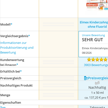
Elmex Kinderzahn
Modell
*
ohne Fluorid
Unsere Bewertung
Vergleichsergebnis
*
SEHR GUT
Informationen zur
Produktsortierung und
Elmex Ki
Bewertung
08/2026
Kundenwertung
*
bei Amazon
3903 Bewertung
Erhältlich bei
*
Preis­verglei
Preis­vergleich
Nachhaltiges Produkt
Nachhaltig
1 x 50 ml
Menge
ca. 137,20 € pro 1
Eigenschaften
Typ
Zahnpasta