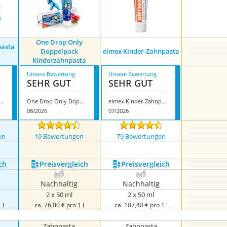
One Drop Only
pasta
Doppelpack
elmex Kinder-Zahnpasta
Kinderzahnpasta
Unsere Bewertung
Unsere Bewertung
SEHR GUT
SEHR GUT
nderzahnpasta ohne Fluorid
One Drop Only Doppelpack Kinderzahnpasta
elmex Kinder-Zahnpasta
08/2026
07/2026
en
19 Bewertungen
79 Bewertungen
ch
Preis­vergleich
Preis­vergleich
Nachhaltig
Nachhaltig
2 x 50 ml
2 x 50 ml
 l
ca. 76,00 € pro 1 l
ca. 107,40 € pro 1 l
Zahnpasta
Zahnpasta