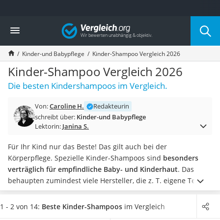
Die beliebtesten Vergleiche nach Kategorie
Vergleich
Kind & Baby
Babyphone mit 2 Kameras
Kinder-und Babypflege
Kinder-Shampoo Vergleich 2026
Walkie-Talkie Kinder
Kindermatratzen
Kinder-Shampoo Vergleich 2026
Babywippe
Die besten Kindershampoos im Vergleich.
Rollschuhe für Kinder
Tischkicker
Von:
Caroline H.
Redakteurin
Laufrad
schreibt über:
Kinder-und Babypflege
Kinderschubkarre
Lektorin:
Janina S.
Babyschlafsack
Kinderuhr
Für Ihr Kind nur das Beste! Das gilt auch bei der
Babyphone
Körperpflege. Spezielle Kinder-Shampoos sind
besonders
Treppenschutzgitter
verträglich für empfindliche Baby- und Kinderhaut
. Das
Kindersitz ab 4 Jahren
behaupten zumindest viele Hersteller, die z. T. eigene Tests
Kinderroller 3 Räder
durchführen. Mithilfe unseres Vergleichs finden Sie mühelos
Ferngesteuertes Auto
ein hochwertiges Shampoo für Ihr Kind. Qualitative
1 - 2 von 14:
Beste Kinder-Shampoos
im Vergleich
Kindersitz 15–36 kg
Unterschiede entstehen vordergründig
im Hinblick auf die