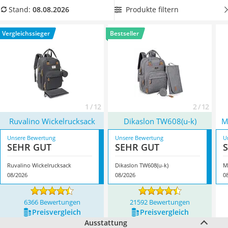
Barfußschuhe Kinder
sind. Haben Sie noch keine Wickelunterlage für unterwegs?
Produkte filtern
Stand:
08.08.2026
Kinderfahrradhelm
Dann suchen Sie sich in unserer Vergleichstabelle einen
Kinder-Mikroskop
Wickelrucksack mit Wickelunterlage
aus. Überzeugt hat uns
Vergleichssieger
Bestseller
Ferngesteuerter Hubschrauber
hier im August 2026 besonders das Modell
Ruvalino
Service
Wickelrucksack
*
mit seinen Eigenschaften.
1 / 12
2 / 12
Ruvalino Wickelrucksack
Dikaslon TW608(u-k)
M
Unsere Bewertung
Unsere Bewertung
U
SEHR GUT
SEHR GUT
Ruvalino Wickelrucksack
Dikaslon TW608(u-k)
M
08/2026
08/2026
0
6366 Bewertungen
21592 Bewertungen
Preis­vergleich
Preis­vergleich
Ausstattung