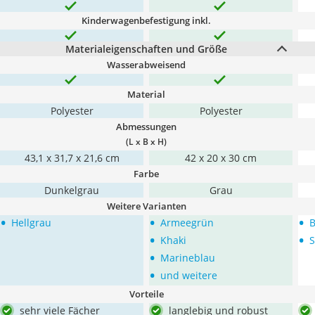
Kinderwagenbefestigung inkl.
Materialeigenschaften und Größe
Wasserabweisend
Material
Polyester
Polyester
Abmessungen
(L x B x H)
‎43,1 x 31,7 x 21,6 cm
42 x 20 x 30 cm
Farbe
Dunkelgrau
Grau
Weitere Varianten
•
•
•
Hellgrau
Armeegrün
B
•
•
Khaki
S
•
Marineblau
•
und weitere
Vorteile
sehr viele Fächer
langlebig und robust