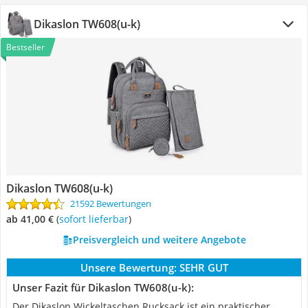
Dikaslon TW608(u-k)
Bestseller
Dikaslon TW608(u-k)
21592 Bewertungen
ab 41,00 €
(
Sofort lieferbar
)
Preisvergleich und weitere Angebote
Unsere Bewertung:
SEHR GUT
Unser Fazit für Dikaslon TW608(u-k):
Der Dikaslon Wickeltaschen Rucksack ist ein praktischer