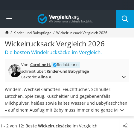
Die beliebtesten Vergleiche nach Kategorie
Vergleich
Kind & Baby
Babyphone mit 2 Kameras
Kinder-und Babypflege
Wickelrucksack Vergleich 2026
Walkie-Talkie Kinder
Kindermatratzen
Wickelrucksack Vergleich 2026
Babywippe
Die besten Windelrucksäcke im Vergleich.
Rollschuhe für Kinder
Tischkicker
Von:
Caroline H.
Redakteurin
Laufrad
schreibt über:
Kinder-und Babypflege
Kinderschubkarre
Lektorin:
Alina V.
Babyschlafsack
Kinderuhr
Windeln, Wechselklamotten, Feuchttücher, Schnuller,
Babyphone
Lätzchen, Spielzeug, Kuscheltier und gegebenenfalls
Treppenschutzgitter
Milchpulver, heißes sowie kaltes Wasser und Babyfläschchen
Kindersitz ab 4 Jahren
– auf einem Ausflug mit Baby muss immer eine ganze Menge
Kinderroller 3 Räder
mitgeschleppt werden.
In einem Wickelrucksack haben Sie
Ferngesteuertes Auto
unterwegs alles dabei
.
Tests im Internet zeigen, dass
1 - 2 von 12:
Beste Wickelrucksäcke
im Vergleich
Kindersitz 15–36 kg
Wickelrucksäcke je nach Modell unterschiedlich ausgestattet