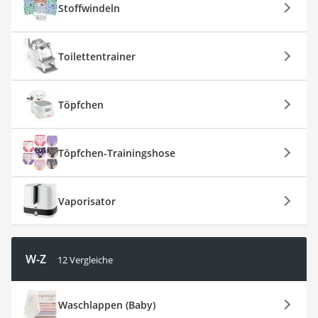
Stoffwindeln
Toilettentrainer
Töpfchen
Töpfchen-Trainingshose
Vaporisator
W-Z
12 Vergleiche
Waschlappen (Baby)