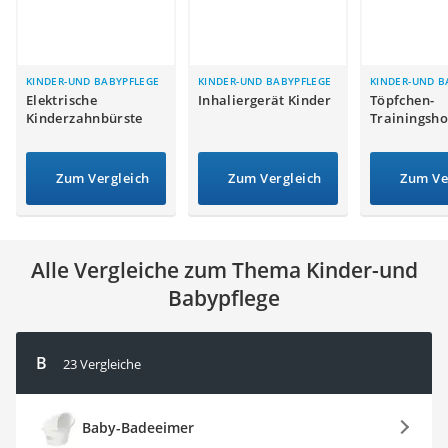
Kinderfahrradhelm
Barfußschuhe Kinder
Kinder-Mikroskop
Ferngesteuerter Hubschrauber
KINDER-UND BABYPFLEGE
KINDER-UND BABYPFLEGE
KINDER-UND B
Elektrische
Inhaliergerät Kinder
Töpfchen-
Service
Kinderzahnbürste
Trainingsho
Zum Vergleich
Zum Vergleich
Zum Ve
Alle Vergleiche zum Thema Kinder-und
Babypflege
B
23 Vergleiche
Baby-Badeeimer