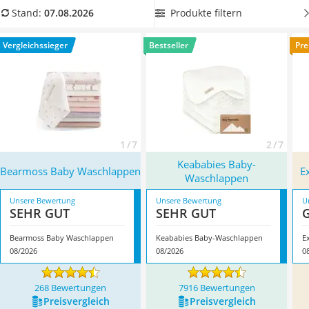
Kinderfahrradhelm
Farben auch bei häufigem Waschen noch lange strahlend
Produkte filtern
Stand:
07.08.2026
Barfußschuhe Kinder
bleiben. Überzeugt hat uns hier im August 2026 besonders
Kinder-Mikroskop
das Modell
Bearmoss Baby Waschlappen
*
mit seinen
Vergleichssieger
Bestseller
Pre
Ferngesteuerter Hubschrauber
Eigenschaften.
Service
1 / 7
2 / 7
Keababies Baby-
Bearmoss Baby Waschlappen
E
Waschlappen
Unsere Bewertung
Unsere Bewertung
U
SEHR GUT
SEHR GUT
Bearmoss Baby Waschlappen
Keababies Baby-Waschlappen
E
08/2026
08/2026
0
268 Bewertungen
7916 Bewertungen
Preis­vergleich
Preis­vergleich