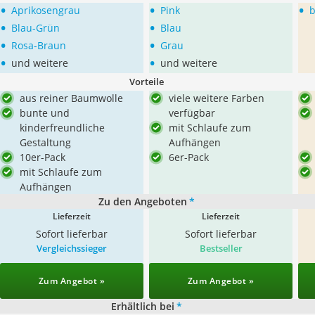
•
•
•
Aprikosengrau
Pink
b
•
•
Blau-Grün
Blau
•
•
Rosa-Braun
Grau
•
•
und weitere
und weitere
Vorteile
aus reiner Baumwolle
viele weitere Farben
bunte und
verfügbar
kinderfreundliche
mit Schlaufe zum
Gestaltung
Aufhängen
10er-Pack
6er-Pack
mit Schlaufe zum
Aufhängen
Zu den Angeboten
*
Lieferzeit
Lieferzeit
Sofort lieferbar
Sofort lieferbar
Vergleichssieger
Bestseller
Zum Angebot »
Zum Angebot »
Erhältlich bei
*