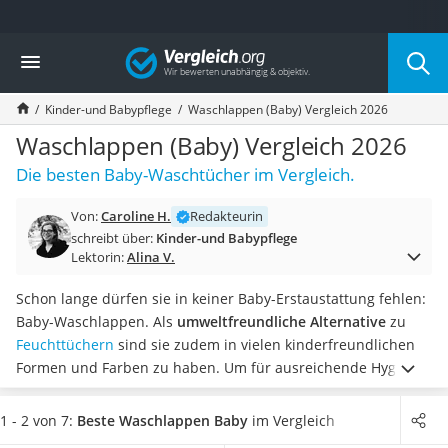
Die beliebtesten Vergleiche nach Kategorie
Vergleich
Kind & Baby
Babyphone mit 2 Kameras
Kinder-und Babypflege
Waschlappen (Baby) Vergleich 2026
Walkie-Talkie Kinder
Kindermatratzen
Waschlappen (Baby) Vergleich 2026
Babywippe
Die besten Baby-Waschtücher im Vergleich.
Rollschuhe für Kinder
Tischkicker
Von:
Caroline H.
Redakteurin
Laufrad
schreibt über:
Kinder-und Babypflege
Kinderschubkarre
Lektorin:
Alina V.
Babyschlafsack
Kinderuhr
Schon lange dürfen sie in keiner Baby-Erstaustattung fehlen:
Babyphone
Baby-Waschlappen. Als
umweltfreundliche Alternative
zu
Treppenschutzgitter
Feuchttüchern
sind sie zudem in vielen kinderfreundlichen
Kindersitz ab 4 Jahren
Formen und Farben zu haben.
Um für ausreichende Hygiene
Kinderroller 3 Räder
zu sorgen, raten diverse Tests im Internet dazu,
Waschlappen
Ferngesteuertes Auto
bei 95 ° C
zu waschen. Wählen Sie jetzt kochfeste Baby-
1 - 2 von 7:
Beste Waschlappen Baby
im Vergleich
Kindersitz 15–36 kg
Waschlappen aus unserer Vergleichstabelle, damit die