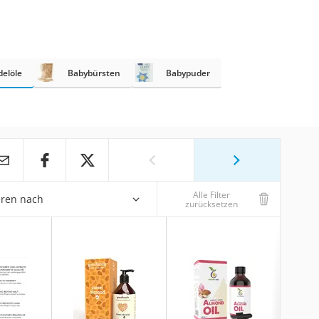
elöle
Babybürsten
Babypuder
Alle Filter
eren nach
zurücksetzen