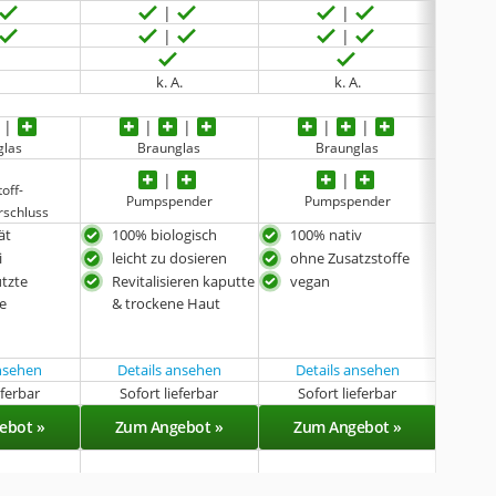
k. A.
k. A.
glas
Braunglas
Braunglas
off-
Pumpspender
Pumpspender
P
rschluss
ät
100% biologisch
100% nativ
mit 
i
leicht zu dosieren
ohne Zusatzstoffe
natü
für 
tzte
Revitalisieren kaputte
vegan
kan
he
& trockene Haut
Mas
ansehen
Details ansehen
Details ansehen
eferbar
Sofort lieferbar
Sofort lieferbar
Sof
ebot »
Zum Angebot »
Zum Angebot »
Zu