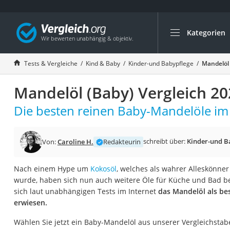
Kategorien
Die beliebtesten V
Kind & Baby
Tests & Vergleiche
Kind & Baby
Kinder-und Babypflege
Mandelöl 
Babyphone mit 2 
Mandelöl (Baby) Vergleich 20
Walkie-Talkie Kind
Kindermatratzen
Die besten reinen Baby-Mandelöle im 
Babywippe
Rollschuhe für Kin
schreibt über:
Kinder-und B
Von:
Caroline H.
Redakteurin
Tischkicker
Nach einem Hype um
Kokosöl
, welches als wahrer Alleskönne
Laufrad
wurde, haben sich nun auch weitere Öle für Küche und Bad be
Kinderschubkarre
sich laut unabhängigen Tests im Internet
das Mandelöl als be
erwiesen.
Babyschlafsack
Kinderuhr
Wählen Sie jetzt ein Baby-Mandelöl aus unserer Vergleichstabe