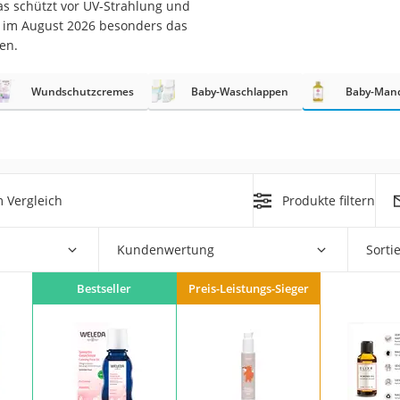
s schützt vor UV-Strahlung und
r im August 2026 besonders das
er
en.
hren
Wundschutzcremes
Baby-Waschlappen
Baby-Mand
er
uto
g
m
 Vergleich
Produkte filtern
der
Kundenwertung
Sorti
Hubschrauber
Bestseller
Preis-Leistungs-Sieger