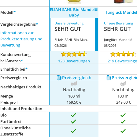
ELIAH SAHL Bio Mandelöl
Modell
*
Junglück Mandel
Baby
Unsere Bewertung
Unsere Bewertung
Vergleichsergebnis
*
SEHR GUT
SEHR GUT
Informationen zur
Produktsortierung und
ELIAH SAHL Bio Mandelöl Baby
Junglück Mandelöl
Bewertung
08/2026
08/2026
Kundenwertung
*
bei Amazon
123 Bewertungen
219 Bewertung
Erhältlich bei
*
Preis­vergleich
Preis­verglei
Preis­vergleich
Nachhaltiges Produkt
Nachhaltig
Nachhaltig
Menge
100 ml
100 ml
Preis pro l
169,50 €
249,00 €
Inhalt und Produktion
Bio
Parfümfrei
Ohne künstliche
Zusatzstoffe