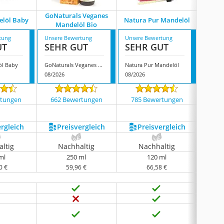
GoNaturals Veganes
B.O
elöl Baby
Natura Pur Mandelöl
Mandelöl Bio
Well
tung
Unsere Bewertung
Unsere Bewertung
Unsere
UT
SEHR GUT
SEHR GUT
GUT
öl Baby
GoNaturals Veganes Mandelöl Bio
Natura Pur Mandelöl
08/2026
08/2026
08/202
rtungen
662 Bewertungen
785 Bewertungen
2110
ergleich
Preis­vergleich
Preis­vergleich
P
ltig
Nachhaltig
Nachhaltig
N
ml
250 ml
120 ml
0 €
59,96 €
66,58 €