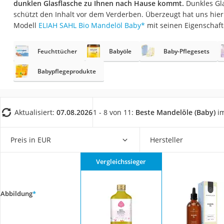
dunklen Glasflasche zu Ihnen nach Hause kommt.
Dunkles Gla
Babyphone
schützt den Inhalt vor dem Verderben. Überzeugt hat uns hie
Treppenschutzgitt
Modell
ELIAH SAHL Bio Mandelöl Baby
*
mit seinen Eigenschaft
Kindersitz ab 4 Ja
Feuchttücher
Babyöle
Baby-Pflegesets
Kinderroller 3 Räd
Ferngesteuertes A
Babypflegeprodukte
Kindersitz 15–36 k
Kinderfahrradhel
Aktualisiert:
07.08.2026
1 - 8 von 11:
Beste Mandelöle (Baby)
im
Barfußschuhe Kin
Kinder-Mikroskop
Preis in EUR
Hersteller
Ferngesteuerter 
Vergleichssieger
Service
Abbildung
*