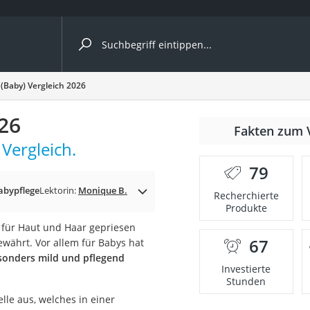
ergleiche nach Kategorie
(Baby) Vergleich 2026
Kameras
26
er
Fakten zum 
Vergleich.
79
der
abypflege
Lektorin:
Monique B.
Recherchierte
Produkte
r für Haut und Haar gepriesen
67
währt. Vor allem für Babys hat
sonders mild und pflegend
Investierte
Stunden
lle aus, welches in einer