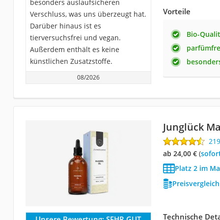
besonders auslaufsicheren
Vorteile
Verschluss, was uns überzeugt hat.
Darüber hinaus ist es
Bio-Quali
tierversuchsfrei und vegan.
parfümfre
Außerdem enthält es keine
künstlichen Zusatzstoffe.
besonders
08/2026
Junglück Ma
21
ab 24,00 €
(
Sofor
Platz 2 im Ma
Preisvergleic
Technische Deta
Unsere Bewertung:
SEHR GUT