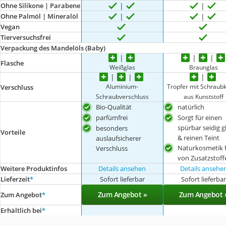
Ohne Silikone | Parabene
Ohne Palmöl | Mineralöl
Vegan
Tierversuchsfrei
Verpackung des Mandelöls (Baby)
Flasche
Weißglas
Braunglas
Aluminium-
Tropfer mit Schraub
Verschluss
Schraubverschluss
aus Kunststoff
Bio-Qualität
natürlich
parfümfrei
Sorgt für einen
spürbar seidig g
besonders
Vorteile
& reinen Teint
auslaufsicherer
Naturkosmetik f
Verschluss
von Zusatzstoff
Weitere Produktinfos
Details ansehen
Details ansehe
Lieferzeit
*
Sofort lieferbar
Sofort lieferba
Zum Angebot »
Zum Angebot 
Zum Angebot
*
Erhältlich bei
*