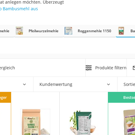
orrat anlegen möchten. Überzeugt
to Bambusmehl aus
mehle
Pfeilwurzelmehle
Roggenmehle 1150
Ba
rakt
rgleich
Produkte filtern
Kundenwertung
Sorti
zusatz
eger
Bestse