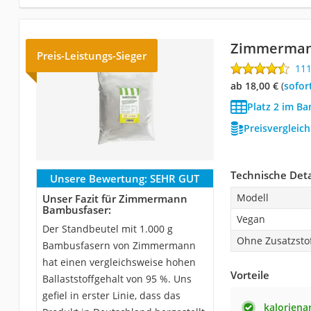
Zimmerman
Preis-Leistungs-Sieger
11
ab 18,00 €
(
Sofor
Platz 2 im B
Preisvergleic
Technische Deta
Unsere Bewertung:
SEHR GUT
Modell
Unser Fazit für Zimmermann
Bambusfaser:
Vegan
Der Standbeutel mit 1.000 g
Ohne Zusatzsto
Bambusfasern von Zimmermann
hat einen vergleichsweise hohen
Vorteile
Ballaststoffgehalt von 95 %. Uns
gefiel in erster Linie, dass das
kaloriena