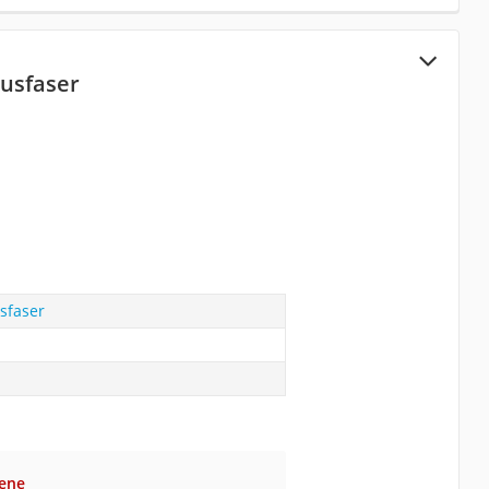
usfaser
faser
gene