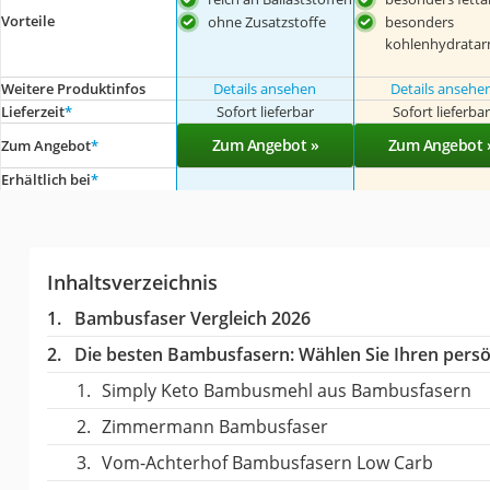
Vorteile
ohne Zusatzstoffe
besonders
kohlenhydrata
Weitere Produktinfos
Details ansehen
Details ansehe
Lieferzeit
*
Sofort lieferbar
Sofort lieferba
Zum Angebot »
Zum Angebot 
Zum Angebot
*
Erhältlich bei
*
Inhaltsverzeichnis
Bambusfaser Vergleich 2026
Die besten Bambusfasern:
Wählen Sie Ihren persön
Simply Keto Bambusmehl aus Bambusfasern
Zimmermann Bambusfaser
Vom-Achterhof Bambusfasern Low Carb