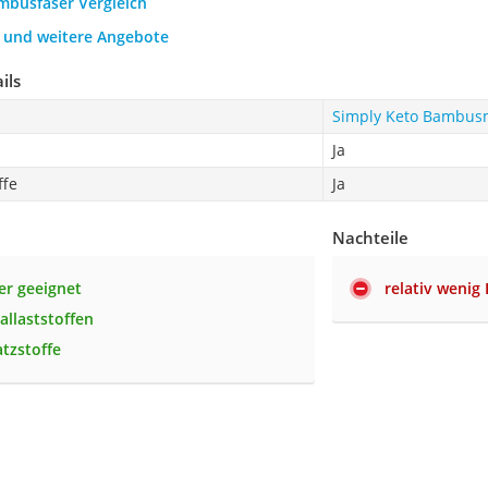
ambusfaser Vergleich
h und weitere Angebote
ils
Simply Keto Bambus
Ja
ffe
Ja
Nachteile
er geeignet
relativ wenig 
allaststoffen
tzstoffe