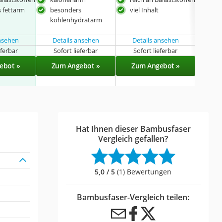
koh
 fettarm
besonders
viel Inhalt
nac
kohlenhydratarm
Ver
ansehen
Details ansehen
Details ansehen
eferbar
Sofort lieferbar
Sofort lieferbar
Sof
ebot »
Zum Angebot »
Zum Angebot »
Zu
Hat Ihnen dieser Bambusfaser
Vergleich gefallen?
5,0 / 5
(1) Bewertungen
Bambusfaser-Vergleich teilen: