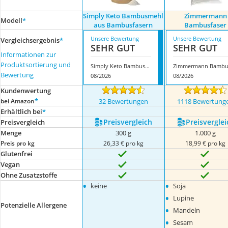
Simply Keto Bambusmehl
Zimmermann
Modell
*
aus Bambusfasern
Bambusfaser
Unsere Bewertung
Unsere Bewertung
Vergleichsergebnis
*
SEHR GUT
SEHR GUT
Informationen zur
Produktsortierung und
Simply Keto Bambusmehl aus Bambusfasern
Bewertung
08/2026
08/2026
Kundenwertung
*
bei Amazon
32 Bewertungen
1118 Bewertung
Erhältlich bei
*
Preis­vergleich
Preis­verglei
Preis­vergleich
Menge
300 g
1.000 g
Preis pro kg
26,33 € pro kg
18,99 € pro kg
Glutenfrei
Vegan
Ohne Zusatzstoffe
•
•
keine
Soja
•
Lupine
Potenzielle Allergene
•
Mandeln
•
Sesam