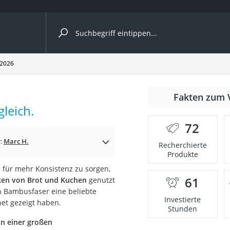
ergleiche nach Kategorie
 2026
Fakten zum 
Kapseln
leich.
72
r:
Marc H.
Recherchierte
Produkte
 für mehr Konsistenz zu sorgen,
61
en von Brot und Kuchen
genutzt
bio
 Bambusfaser eine beliebte
Investierte
net gezeigt haben.
Stunden
in einer großen