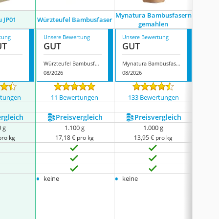
Mynatura Bambusfasern
Vo
u JP01
Würzteufel Bambusfaser
gemahlen
B
tung
Unsere Bewertung
Unsere Bewertung
Unsere
UT
GUT
GUT
GUT
Würzteufel Bambusfaser
Mynatura Bambusfasern gemahlen
08/2026
08/2026
08/202
rtungen
11 Bewertungen
133 Bewertungen
492
ergleich
Preis­vergleich
Preis­vergleich
P
0 g
1.100 g
1.000 g
pro kg
17,18 € pro kg
13,95 € pro kg
11
•
•
•
keine
keine
keine