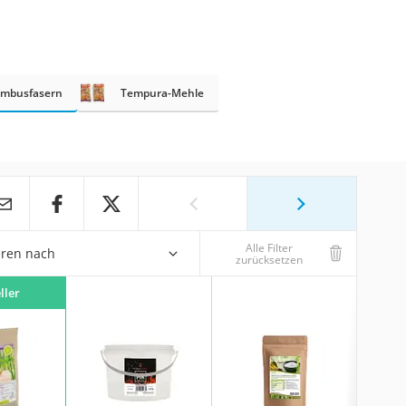
mbusfasern
Tempura-Mehle
Alle Filter
eren nach
zurücksetzen
ller