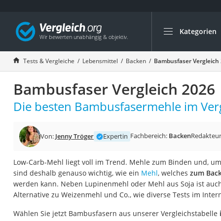
Kategorien
Die beliebtesten V
Lebensmittel
Tests & Vergleiche
Lebensmittel
Backen
Bambusfaser Vergleich
Schwarzkümmelöl
Bambusfaser Vergleich 2026
Knäckebrot
Schwarzkümmelöl-
Die besten Bambusfasermehle im Verg
Manukahonig
Eiklar
Fachbereich:
Backen
Redakteu
Von:
Jenny Tröger
Expertin
Astronautenkost
Low-Carb-Mehl liegt voll im Trend. Mehle zum Binden und, um
Balsamico-Essig
sind deshalb genauso wichtig, wie ein
Mehl
, welches
zum Back
Schwarzkümmelöl 
werden kann. Neben Lupinenmehl oder Mehl aus Soja ist auch
Alternative zu Weizenmehl und Co., wie diverse Tests im Inter
Sardinen
Honig
Wählen Sie jetzt Bambusfasern aus unserer Vergleichstabelle