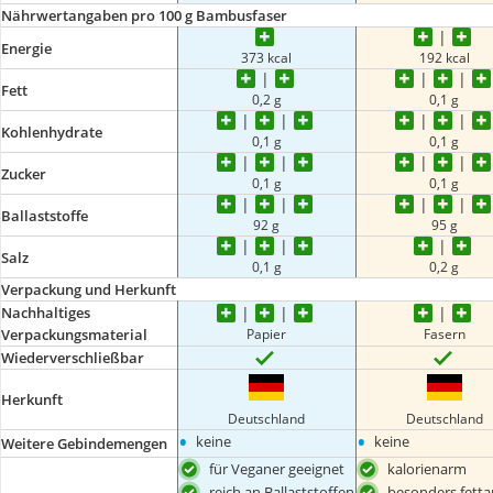
Nährwertangaben pro 100 g Bambusfaser
Energie
373 kcal
192 kcal
Fett
0,2 g
0,1 g
Kohlenhydrate
0,1 g
0,1 g
Zucker
0,1 g
0,1 g
Ballaststoffe
92 g
95 g
Salz
0,1 g
0,2 g
Verpackung und Herkunft
Nachhaltiges
Papier
Fasern
Verpackungsmaterial
Wiederverschließbar
Herkunft
Deutschland
Deutschland
•
•
keine
keine
Weitere Gebindemengen
für Veganer geeignet
kalorienarm
reich an Ballaststoffen
besonders fett