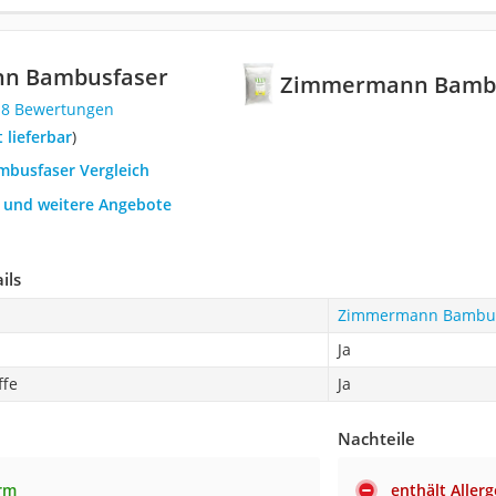
n Bambusfaser
Zimmermann Bamb
18 Bewertungen
t lieferbar
)
ambusfaser Vergleich
h und weitere Angebote
ils
Zimmermann Bambus
Ja
ffe
Ja
Nachteile
rm
enthält Aller