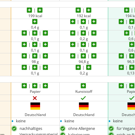
199 kcal
192 kcal
194 k
0,4 g
0,1 g
0,1 
0,1 g
0,2 g
0,6 
0,1 g
0,1 g
0,6 
98 g
94,8 g
96,3
0,1 g
0,2 g
0,13
Papier
Kunststoff
Papi
Deutschland
Deutschland
Deutsc
•
•
•
keine
keine
keine
nachhaltiges
ohne Allergene
für Vegan
Verpackungsmaterial
arm
kalorienarm
reich an B