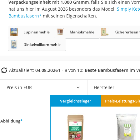
Verpackungseinheit mit 1.000 Gramm
, falls Sie sich einen V
Gemüsebrühe
hat uns hier im August 2026 besonders das Modell
Simply Ke
Eiskaffee-Pulver
Bambusfasern
*
mit seinen Eigenschaften.
Irischer Whiskey
Lupinenmehle
Maniokmehle
Kichererbsen
Grapefruitkernext
Matcha-Set
Dinkelvollkornmehle
Sojasauce
MCT-Öl
Aktualisiert:
04.08.2026
1 - 8 von 10:
Beste Bambusfasern
im Ve
Trüffelöl
Erythrit
Preis in EUR
Hersteller
Müsli ohne Zucker
Vergleichssieger
Preis-Leistungs-Si
Service
Abbildung
*