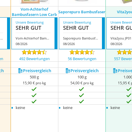
Vom-Achterhof
Saporepuro Bambusfaser
Vita2yo
Bambusfasern Low Carb
Unsere Bewertung
Unsere Bewertung
Unsere Bewer
SEHR GUT
SEHR GUT
SEHR G
Zimmermann Bambusfaser
Vom-Achterhof Bambusfasern Low Carb
Saporepuro Bambusfaser
Vita2you JP01
08/2026
08/2026
08/2026
en
492 Bewertungen
56 Bewertungen
557 Bewe
ch
Preis­vergleich
Preis­vergleich
Preis­v
500 g
100 g
1.00
15,90 € pro kg
54,00 € pro kg
15,95 € 
•
•
•
keine
keine
keine