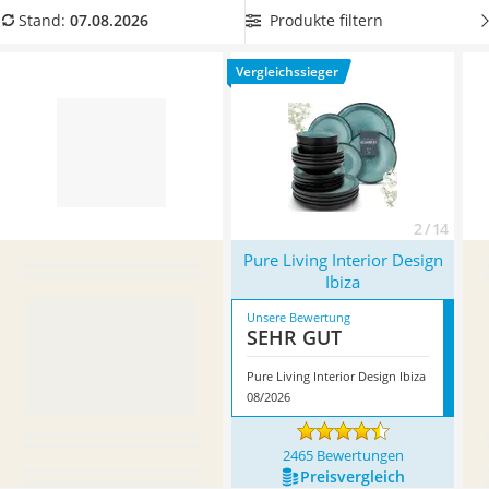
Tierhaarstaubsauger
können Sie als Praxis-Test direkt ein 3-Gang-Menü servieren.
Produkte filtern
Stand:
07.08.2026
Ecovacs-Saugroboter
Überzeugt hat uns hier im August 2026 besonders das
Nespresso-Maschine
Modell
Pure Living Interior Design Ibiza
*
mit seinen
Vergleichssieger
Messerschärfer
Eigenschaften.
Service
2 / 14
Pure Living Interior Design
Ibiza
Unsere Bewertung
SEHR GUT
Pure Living Interior Design Ibiza
08/2026
2465 Bewertungen
Preis­vergleich