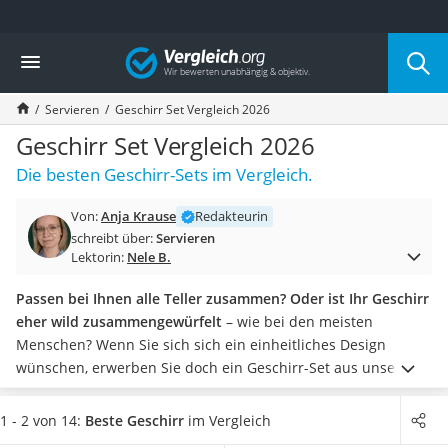
Die beliebtesten Vergleiche nach Kategorie
Vergleich
Haushalt
Wassersprudler
Servieren
Geschirr Set Vergleich 2026
Zentralstaubsauger
Brotbackautomat
Geschirr Set Vergleich 2026
Wischroboter
Die besten Geschirr-Sets im Vergleich.
Wäschespinne
Industriestaubsauger
Von:
Anja Krause
Redakteurin
Spülmaschinentabs
schreibt über:
Servieren
Akku-Staubsauger
Lektorin:
Nele B.
Eierkocher
AEG-Waschmaschine
Passen bei Ihnen alle Teller zusammen? Oder ist Ihr Geschirr
Saug-Wisch-Roboter
eher wild zusammengewürfelt
– wie bei den meisten
Handstaubsauger
Menschen? Wenn Sie sich sich ein einheitliches Design
Milchaufschäumer
wünschen, erwerben Sie doch ein Geschirr-Set aus unserer
Kondenstrockner
Vergleichstabelle.
Einige liefern auch Extras wie
Reiskocher
Milchkännchen oder Saucieren mit.
Insider-Tipp
: Wählen Sie
1 - 2 von 14:
Beste Geschirr
im Vergleich
Heißwasserspender
ein Geschirr-Set, bei dem auch kleine Teller dabei sind. So