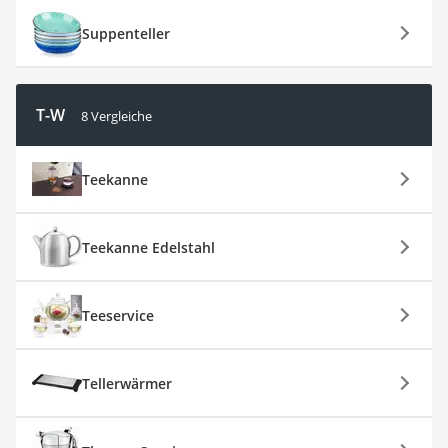
Suppenteller
T-W
8 Vergleiche
Teekanne
Teekanne Edelstahl
Teeservice
Tellerwärmer