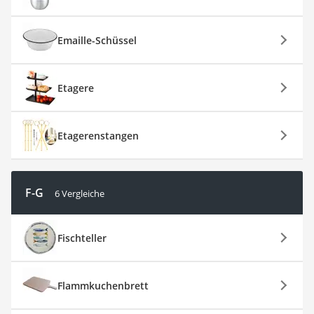
Emaille-Schüssel
Etagere
Etagerenstangen
F-G
6 Vergleiche
Fischteller
Flammkuchenbrett