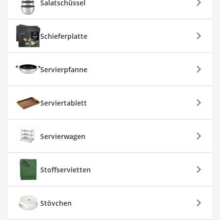
Salatschüssel
Schieferplatte
Servierpfanne
Serviertablett
Servierwagen
Stoffservietten
Stövchen