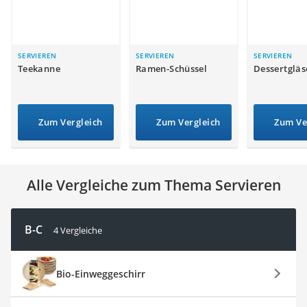
Tierhaarstaubsauger
Ecovacs-Saugroboter
Nespresso-Maschine
Messerschärfer
SERVIEREN
SERVIEREN
SERVIEREN
Teekanne
Ramen-Schüssel
Dessertgläs
Service
Zum Vergleich
Zum Vergleich
Zum Ve
Alle Vergleiche zum Thema Servieren
B-C
4 Vergleiche
Bio-Einweggeschirr