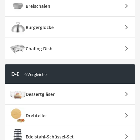
Breischalen
Burgerglocke
Chafing Dish
D-E
6 Vergleiche
Dessertgläser
Drehteller
Edelstahl-Schüssel-Set