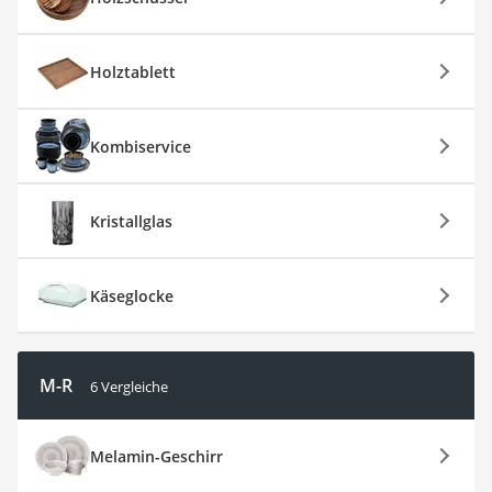
Holztablett
Kombiservice
Kristallglas
Käseglocke
M-R
6 Vergleiche
Melamin-Geschirr