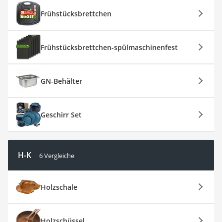
Frühstücksbrettchen
Frühstücksbrettchen-spülmaschinenfest
GN-Behälter
Geschirr Set
H-K
6 Vergleiche
Holzschale
Holzschüssel