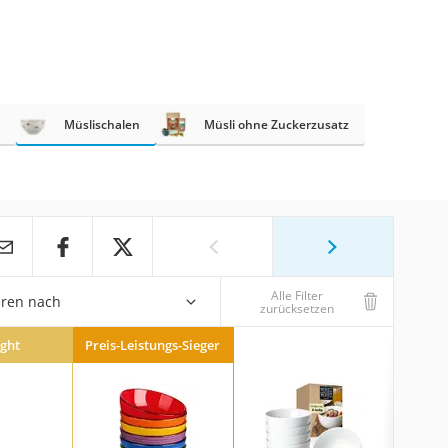
Müslischalen
Müsli ohne Zuckerzusatz
Alle Filter
eren nach
zurücksetzen
ight
Preis-Leistungs-Sieger