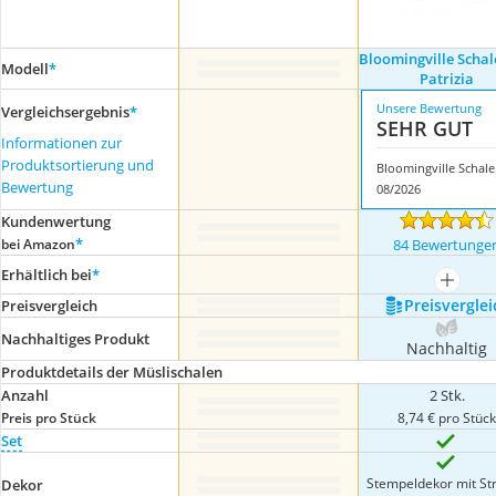
Bloomingville Schal
Modell
*
Patrizia
Unsere Bewertung
Vergleichsergebnis
*
SEHR GUT
Informationen zur
Produktsortierung und
Bloom
Bewertung
08/2026
Kundenwertung
*
bei Amazon
84 Bewertunge
Erhältlich bei
*
mehr a
Preis­verglei
Preis­vergleich
Nachhaltiges Produkt
Nachhaltig
Produktdetails der Müslischalen
Anzahl
2 Stk.
Preis pro Stück
8,74 € pro Stüc
Set
Stempeldekor mit Str
Dekor