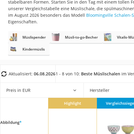
stabelbaren Formen. Starten Sie in den Tag mit einem tollen F
Saug-Wisch-Robot
unserer Vergleichstabelle eine Müslischale, die spülmaschinen
Handstaubsauger
im August 2026 besonders das Modell
Bloomingville Schalen-S
Eigenschaften.
Milchaufschäumer
Kondenstrockner
Müslispender
Müsli-to-go-Becher
Vitalis-Mü
Reiskocher
Kindermüslis
Heißwasserspend
Tierhaarstaubsau
Ecovacs-Saugrobo
Aktualisiert:
06.08.2026
1 - 8 von 10:
Beste Müslischalen
im Ver
Nespresso-Maschi
Preis in EUR
Hersteller
Messerschärfer
Service
Highlight
Vergleichssiege
Abbildung
*