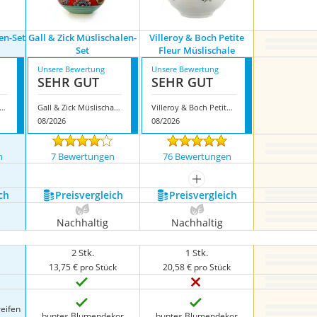
en-Set
Gall & Zick Müslischalen-
Villeroy & Boch Petite
Set
Fleur Müslischale
Unsere Bewertung
Unsere Bewertung
SEHR GUT
SEHR GUT
ingville Schalen-Set Patrizia
Gall & Zick Müslischalen-Set
Villeroy & Boch Petite Fleur Müslischale
08/2026
08/2026
n
7 Bewertungen
76 Bewertungen
nzeigen
mehr anzeigen
ch
Preis­vergleich
Preis­vergleich
Nachhaltig
Nachhaltig
2 Stk.
1 Stk.
k
13,75 € pro Stück
20,58 € pro Stück
eifen
buntes Blumendekor
buntes Blumendekor