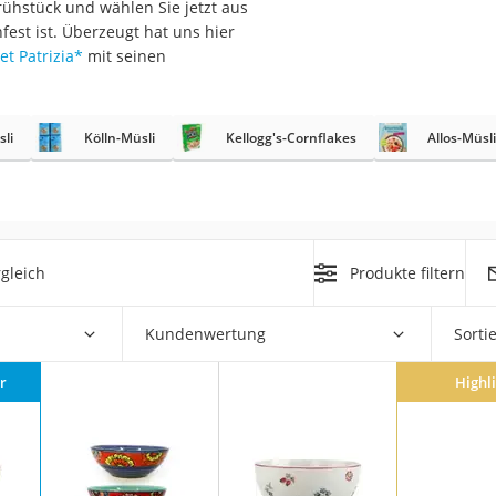
rühstück und wählen Sie jetzt aus
er
fest ist. Überzeugt hat uns hier
et Patrizia
*
mit seinen
sli
Kölln-Müsli
Kellogg's-Cornflakes
Allos-Müsli
er
ger
ter
gleich
Produkte filtern
ne
Kundenwertung
Sorti
r
Highl