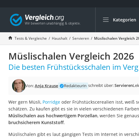
Kategorien
Die beliebtesten V
Haushalt
Tests & Vergleiche
Haushalt
Servieren
Müslischalen Vergleich 2
Wassersprudler
Müslischalen Vergleich 2026
Zentralstaubsauge
Brotbackautomat
Die besten Frühstücksschalen im Vergl
Wischroboter
Wäschespinne
schreibt über:
Servieren
Lek
Von:
Anja Krause
Redakteurin
Industriestaubsau
Wer gern Müsli,
Porridge
oder Frühstückscerealien isst, weiß 
Spülmaschinentab
schätzen. Zu kaufen gibt es sie in vielen verschiedenen Farbe
Akku-Staubsauger
Müslischalen aus hochwertigem Porzellan
, werden Sie genau
bruchsicherem Kunststoff
.
Eierkocher
AEG-Waschmaschi
Müslischalen gibt es laut gängigen Tests im Internet in versc