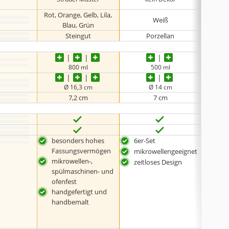
Rot, Orange, Gelb, Lila,
Weiß
Blau, Grün
Steingut
Porzellan
800 ml
500 ml
Ø 16,3 cm
Ø 14 cm
7,2 cm
7 cm
besonders hohes
6er-Set
spü
Fassungsvermögen
et
mikrowellengeeignet
mikrowellen-,
bes
zeitloses Design
spülmaschinen- und
Ran
ofenfest
BPA-
handgefertigt und
handbemalt