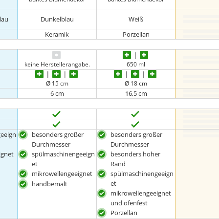
lau
Dunkelblau
Weiß
Keramik
Porzellan
keine Herstellerangabe.
650 ml
Ø 15 cm
Ø 18 cm
6 cm
16,5 cm
eeign
besonders großer
besonders großer
Durchmesser
Durchmesser
ignet
spülmaschinengeeign
besonders hoher
et
Rand
mikrowellengeeignet
spülmaschinengeeign
et
handbemalt
mikrowellengeeignet
und ofenfest
Porzellan