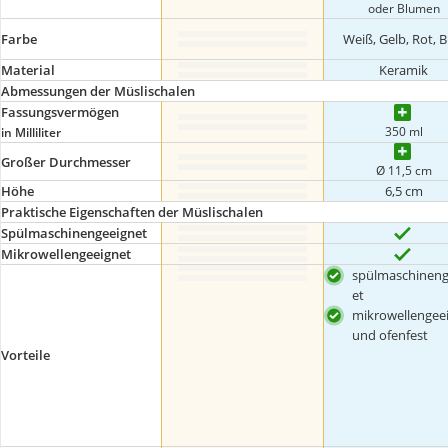
oder Blumen
Farbe
Weiß, Gelb, Rot, B
Material
Keramik
Abmessungen der Müslischalen
Fassungsvermögen
350 ml
in Milliliter
Großer Durchmesser
Ø 11,5 cm
Höhe
6,5 cm
Praktische Eigenschaften der Müslischalen
Spülmaschinengeeignet
Mikrowellengeeignet
spülmaschineng
et
mikrowellengee
und ofenfest
Vorteile