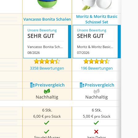
Moritz & Moritz Basic
Vancasso Bonita Schalen
Hausfel
Schüssel Set
Unsere Bewertung
Unsere Bewertung
Unsere
SEHR GUT
SEHR GUT
SEH
Vancasso Bonita Schalen
Moritz & Moritz Basic Schüssel Set
08/2026
07/2026
08/202
3358 Bewertungen
196 Bewertungen
2317
Preis­vergleich
Preis­vergleich
P
Nachhaltig
Nachhaltig
N
6 Stk.
6 Stk.
6,00 € pro Stück
5,00 € pro Stück
2,6
Strudel-Muster
kein Dekor