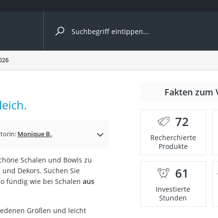
ergleiche nach Kategorie
026
r
Fakten zum 
eich.
72
torin:
Monique B.
Recherchierte
Produkte
ger
schöne Schalen und Bowls zu
s
61
n und Dekors. Suchen Sie
so fündig wie bei Schalen
aus
Investierte
Stunden
ne
hiedenen Größen und leicht