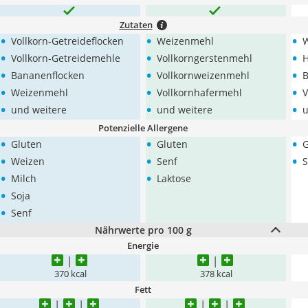
Zutaten
•
•
•
Vollkorn-Getreideflocken
Weizenmehl
W
•
•
•
Vollkorn-Getreidemehle
Vollkorngerstenmehl
H
•
•
•
Bananenflocken
Vollkornweizenmehl
B
•
•
•
Weizenmehl
Vollkornhafermehl
V
•
•
•
und weitere
und weitere
u
Potenzielle Allergene
•
•
•
Gluten
Gluten
G
•
•
•
Weizen
Senf
S
•
•
Milch
Laktose
•
Soja
•
Senf
Nährwerte pro 100 g
Energie
370 kcal
378 kcal
Fett