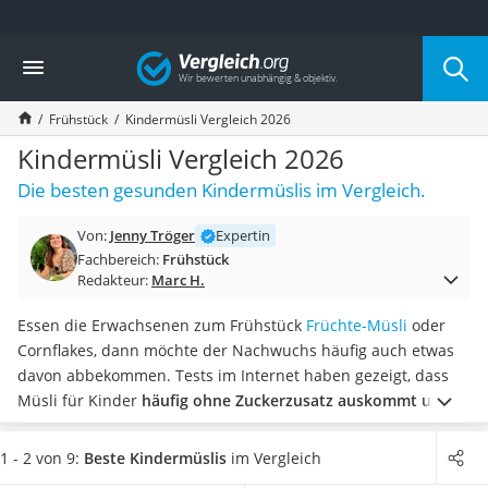
Die beliebtesten Vergleiche nach Kategorie
Vergleich
Lebensmittel
Schwarzkümmelöl
Frühstück
Kindermüsli Vergleich 2026
Knäckebrot
Schwarzkümmelöl-Kapseln
Kindermüsli Vergleich 2026
Manukahonig
Die besten gesunden Kindermüslis im Vergleich.
Eiklar
Astronautenkost
Von:
Jenny Tröger
Expertin
Balsamico-Essig
Fachbereich:
Frühstück
Schwarzkümmelöl bio
Redakteur:
Marc H.
Sardinen
Honig
Essen die Erwachsenen zum Frühstück
Früchte-Müsli
oder
Gemüsebrühe
Cornflakes, dann möchte der Nachwuchs häufig auch etwas
Eiskaffee-Pulver
davon abbekommen. Tests im Internet haben gezeigt, dass
Irischer Whiskey
Müsli für Kinder
häufig ohne Zuckerzusatz auskommt und
Grapefruitkernextrakt
nur durch enthaltene Früchte gesüßt ist.
Wählen Sie jetzt ein
Matcha-Set
Kindermüsli aus unserer Vergleichstabelle, welches als
1 - 2 von 9:
Beste Kindermüslis
im Vergleich
Sojasauce
biozertifiziert gekennzeichnet ist, falls Sie ein besonders