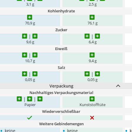
3,1 g
2,5 g
Kohlenhydrate
70,9 g
76,1 g
Zucker
9,6 g
6,4 g
Eiweiß
10,7 g
9,4 g
Salz
0,05 g
0,05 g
Verpackung
Nachhaltiges Verpackungsmaterial
Papier
Kunststofftüte
Wiederverschließbar
Weitere Gebindemengen
•
•
•
keine
keine
k