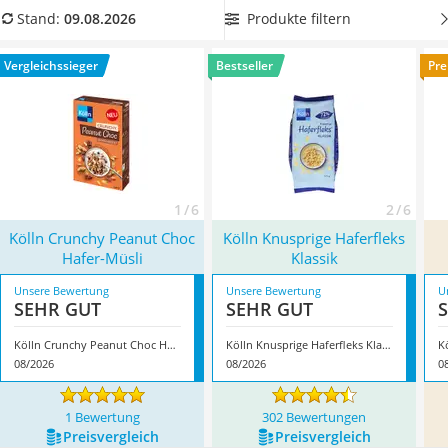
MCT-Öl
Ihrem Körper und den Zähnen etwas Gutes zu tun.
Produkte filtern
Stand:
09.08.2026
Trüffelöl
Überzeugt hat uns hier im August 2026 besonders das
Erythrit
Modell
Kölln Crunchy Peanut Choc Hafer-Müsli
*
mit seinen
Vergleichssieger
Bestseller
Pre
Müsli ohne Zuckerzusatz
Eigenschaften.
Service
1 / 6
2 / 6
Kölln Crunchy Peanut Choc
Kölln Knusprige Haferfleks
Hafer-Müsli
Klassik
Unsere Bewertung
Unsere Bewertung
U
SEHR GUT
SEHR GUT
Kölln Crunchy Peanut Choc Hafer-Müsli
Kölln Knusprige Haferfleks Klassik
K
08/2026
08/2026
0
1 Bewertung
302 Bewertungen
Preis­vergleich
Preis­vergleich