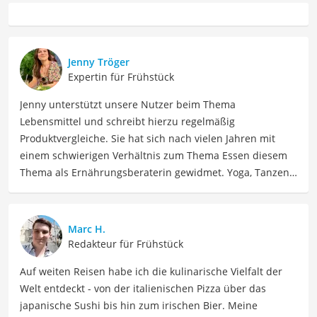
Jenny Tröger
Expertin für Frühstück
Jenny unterstützt unsere Nutzer beim Thema
Lebensmittel und schreibt hierzu regelmäßig
Produktvergleiche. Sie hat sich nach vielen Jahren mit
einem schwierigen Verhältnis zum Thema Essen diesem
Thema als Ernährungsberaterin gewidmet. Yoga, Tanzen,
Tantra und Women Circle gehören auch zu ihrem Leben
dazu, dass Jenny seit 2023 voll und ganz in Spanien
genießt. Jenny ist schon allein um die Welt gereist. Heute
Marc H.
findet sie Ausgleich bei Yoga und Tanzen, auch als
Redakteur für Frühstück
Lehrerin, und interessiert sich viel für Südamerika und
Auf weiten Reisen habe ich die kulinarische Vielfalt der
Schamanismus.
Welt entdeckt - von der italienischen Pizza über das
Der Kölln-Müsli-Vergleich ist aus unserer Sicht besonders
japanische Sushi bis hin zum irischen Bier. Meine
empfehlenswert für
Müsli-Liebhaber
.