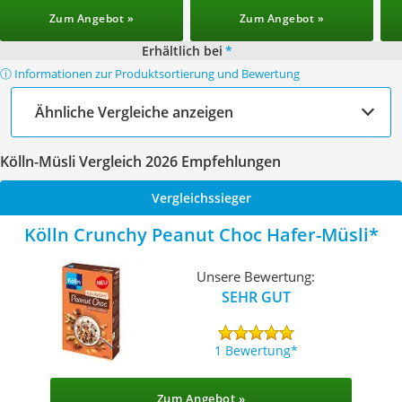
Zum Angebot »
Zum Angebot »
Erhältlich bei
*
ⓘ Informationen zur Produktsortierung und Bewertung
Ähnliche Vergleiche anzeigen
Kölln-Müsli Vergleich 2026 Empfehlungen
Vergleichssieger
Kölln Crunchy Peanut Choc Hafer-Müsli
Unsere Bewertung:
SEHR GUT
1 Bewertung
Zum Angebot »