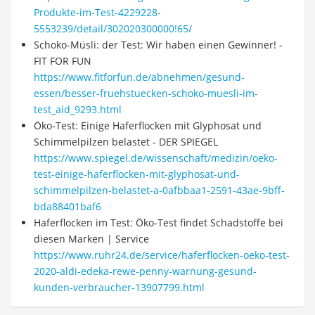
Produkte-im-Test-4229228-
5553239/detail/302020300000!65/
Schoko-Müsli: der Test: Wir haben einen Gewinner! -
FIT FOR FUN
https://www.fitforfun.de/abnehmen/gesund-
essen/besser-fruehstuecken-schoko-muesli-im-
test_aid_9293.html
Öko-Test: Einige Haferflocken mit Glyphosat und
Schimmelpilzen belastet - DER SPIEGEL
https://www.spiegel.de/wissenschaft/medizin/oeko-
test-einige-haferflocken-mit-glyphosat-und-
schimmelpilzen-belastet-a-0afbbaa1-2591-43ae-9bff-
bda88401baf6
Haferflocken im Test: Öko-Test findet Schadstoffe bei
diesen Marken | Service
https://www.ruhr24.de/service/haferflocken-oeko-test-
2020-aldi-edeka-rewe-penny-warnung-gesund-
kunden-verbraucher-13907799.html