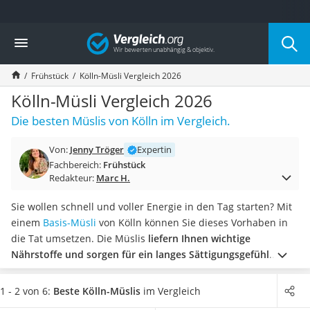
Die beliebtesten Vergleiche nach Kategorie
Vergleich
Lebensmittel
Schwarzkümmelöl
Frühstück
Kölln-Müsli Vergleich 2026
Knäckebrot
Schwarzkümmelöl-Kapseln
Kölln-Müsli Vergleich 2026
Manukahonig
Die besten Müslis von Kölln im Vergleich.
Eiklar
Astronautenkost
Von:
Jenny Tröger
Expertin
Balsamico-Essig
Fachbereich:
Frühstück
Schwarzkümmelöl bio
Redakteur:
Marc H.
Sardinen
Honig
Sie wollen schnell und voller Energie in den Tag starten? Mit
Gemüsebrühe
einem
Basis-Müsli
von Kölln können Sie dieses Vorhaben in
Eiskaffee-Pulver
die Tat umsetzen. Die Müslis
liefern Ihnen wichtige
Irischer Whiskey
Nährstoffe und sorgen für ein langes Sättigungsgefühl
.
Grapefruitkernextrakt
Machen Sie jetzt den Test und werden Sie im Sortiment des
Matcha-Set
deutschen Herstellers fündig.
Wählen Sie jetzt aus unserer
1 - 2 von 6:
Beste Kölln-Müslis
im Vergleich
Sojasauce
Vergleichstabelle
ein Kölln-Müsli ohne Zuckerzusatz
, um