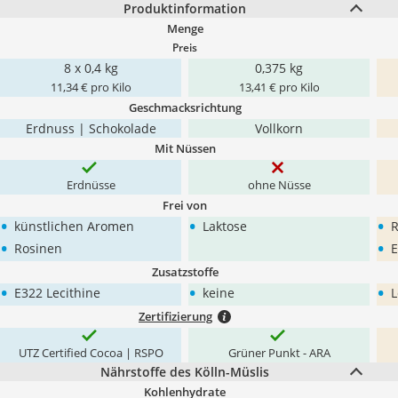
Produktinformation
Menge
Preis
8 x 0,4 kg
0,375 kg
11,34 € pro Kilo
13,41 € pro Kilo
Geschmacksrichtung
Erdnuss | Schokolade
Vollkorn
Mit Nüssen
Erdnüsse
ohne Nüsse
Frei von
•
•
•
künstlichen Aromen
Laktose
R
•
•
Rosinen
E
Zusatzstoffe
•
•
•
E322 Lecithine
keine
L
Zertifizierung
UTZ Certified Cocoa | RSPO
Grüner Punkt - ARA
Nährstoffe des Kölln-Müslis
Kohlenhydrate