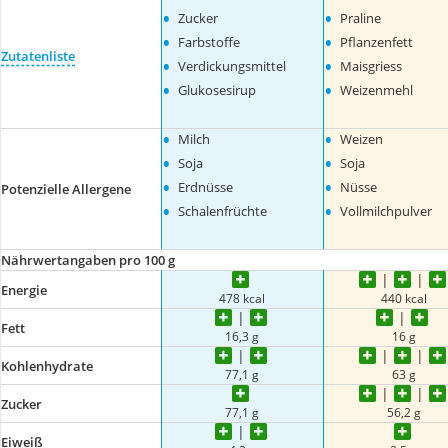
•
•
Zucker
Praline
•
•
Farbstoffe
Pflanzenfett
Zutatenliste
•
•
Verdickungsmittel
Maisgriess
•
•
Glukosesirup
Weizenmehl
•
•
Milch
Weizen
•
•
Soja
Soja
•
•
Erdnüsse
Nüsse
Potenzielle Allergene
•
•
Schalenfrüchte
Vollmilchpulver
Nährwertangaben pro 100 g
Energie
478 kcal
440 kcal
Fett
16,3 g
16 g
Kohlenhydrate
77,1 g
63 g
Zucker
77,1 g
56,2 g
Eiweiß