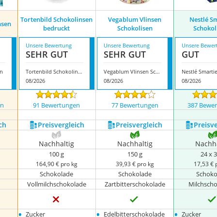
Tortenbild Schokolinsen
Vegablum Vlinsen
Nestlé S
nsen
bedruckt
Schokolisen
Schokol
Unsere Bewertung
Unsere Bewertung
Unsere Bewer
SEHR GUT
SEHR GUT
GUT
en
Tortenbild Schokolinsen bedruckt
Vegablum Vlinsen Schokolisen
08/2026
08/2026
08/2026
en
91 Bewertungen
77 Bewertungen
387 Bewe
ch
Preis­vergleich
Preis­vergleich
Preis­v
Nachhaltig
Nachhaltig
Nachha
100 g
150 g
24 x 3
164,90 € pro kg
39,93 € pro kg
17,53 € 
Schokolade
Schokolade
Schoko
Vollmilchschokolade
Zartbitterschokolade
Milchsch
•
•
•
Zucker
Edelbitterschokolade
Zucker