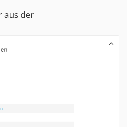
r aus der
sen
en