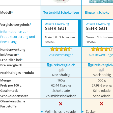
Modell
*
Tortenbild Schokolisen
Einssein Schokoli
Unsere Bewertung
Unsere Bewertung
Vergleichsergebnis
*
SEHR GUT
SEHR GUT
Informationen zur
Produktsortierung und
Tortenbild Schokolisen
Einssein Schokolins
Bewertung
08/2026
08/2026
Kundenwertung
*
bei Amazon
28 Bewertungen
625 Bewertung
Erhältlich bei
*
Preis­vergleich
Preis­verglei
Preis­vergleich
Nachhaltiges Produkt
Nachhaltig
Nachhaltig
Menge
160 g
500 g
Preis pro 100 g
62,44 € pro kg
27,98 € pro kg
Geschmack
Schokolade
Schokolade
Schokoladensorte
Vollmilchschokolade
Schokolade
Ohne künstliche
Farbstoffe
•
•
Vollmilchschokolade
Zucker