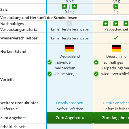
4,3 g
2,5 g
Salz
0,14 g
1 g
Verpackung und Herkunft der Schokolinsen
Nachhaltiges
keine Herstellerangabe
Pappschachtel
Verpackungsmaterial
Wiederverschließbar
keine Herstellerangabe
Herkunftsland
Deutschland
Deutschland
individuell
nachhaltiges
bedruckbar
Verpackungsmat
kleine Menge
wiederverschlie
Vorteile
Weitere Produktinfos
Details ansehen
Details ansehe
Lieferzeit
*
Sofort lieferbar
Sofort lieferba
Zum Angebot »
Zum Angebot 
Zum Angebot
*
Erhältlich bei
*