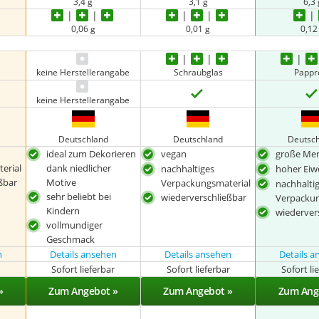
3,4 g
3,1 g
6,3 
0,06 g
0,01 g
0,12
keine Herstellerangabe
Schraubglas
Pappr
keine Herstellerangabe
Deutschland
Deutschland
Deutsc
ideal zum Dekorieren
vegan
große Me
erial
dank niedlicher
nachhaltiges
hoher Eiw
ßbar
Motive
Verpackungsmaterial
nachhalti
sehr beliebt bei
wiederverschließbar
Verpackun
Kindern
wiederver
vollmundiger
Geschmack
n
Details ansehen
Details ansehen
Details 
r
Sofort lieferbar
Sofort lieferbar
Sofort li
»
Zum Angebot »
Zum Angebot »
Zum Ang