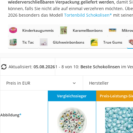
wiederverschließbaren Verpackung geliefert werden,
damit Si
Gemüsebrühe
können, falls Sie nicht alle auf einmal verzehren möchten. Üb
Eiskaffee-Pulver
2026 besonders das Modell
Tortenbild Schokolisen
*
mit seine
Irischer Whiskey
Kinderkaugummis
Karamellbonbons
Mikro
Grapefruitkernext
Matcha-Set
Tic Tac
Glühweinbonbons
True Gums
Sojasauce
MCT-Öl
Aktualisiert:
05.08.2026
1 - 8 von 10:
Beste Schokolinsen
im Ver
Trüffelöl
Erythrit
Preis in EUR
Hersteller
Müsli ohne Zucker
Vergleichssieger
Preis-Leistungs-Si
Service
Abbildung
*