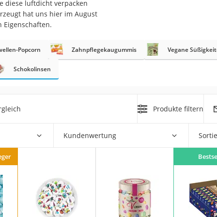
e diese luftdicht verpacken
erzeugt hat uns hier im August
n Eigenschaften.
wellen-Popcorn
Zahnpflegekaugummis
Vegane Süßigkei
rakt
Schokolinsen
gleich
Produkte filtern
Kundenwertung
Sorti
zusatz
eger
Bestse