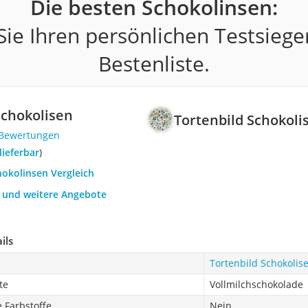
Die besten Schokolinsen:
ie Ihren persönlichen Testsiege
Bestenliste.
Schokolisen
Tortenbild Schokoli
 Bewertungen
 lieferbar
)
hokolinsen Vergleich
h und weitere Angebote
ils
Tortenbild Schokolis
te
Vollmilchschokolade
 Farbstoffe
Nein