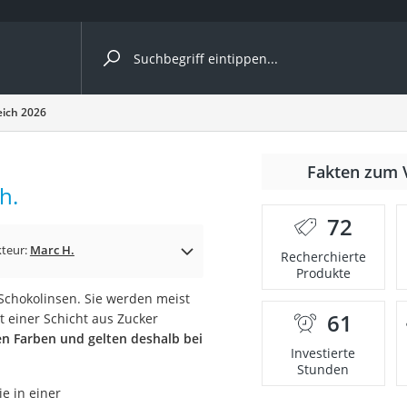
ergleiche nach Kategorie
eich 2026
Fakten zum 
Kapseln
h.
72
teur:
Marc H.
Recherchierte
Produkte
 Schokolinsen. Sie werden meist
61
t einer Schicht aus Zucker
bio
n Farben und gelten deshalb bei
Investierte
Stunden
ie in einer