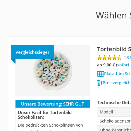
Wählen S
Tortenbild 
Vergleichssieger
28
ab 9,00 €
(
Sofort
Platz 1 im Sc
Preisvergleic
Technische Deta
Unsere Bewertung:
SEHR GUT
Modell
Unser Fazit für Tortenbild
Schokolisen:
Schokoladensor
Die bedruckten Schokolinsen von
Ohne künstliche