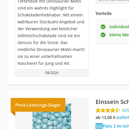
Tortenbild mit Dinosaurier-Motiv
sind ein wahres Highlight für
Vorteile
Schokoladenliebhaber. Mit einem
wählbaren Stückzahl-Angebot und
individue
der Verwendung von köstlicher
kleine M
Vollmilchschokolade sind sie ein
Genuss für die Sinne. Das
niedliche Dinosaurier-Motiv macht
sie zu einer unterhaltsamen
Nascherei für Jung und Alt.
08/2026
Einssein Sc
Preis-Leistungs-Sieger
62
ab 13,00 €
(
Sofor
Platz 2 im Sc