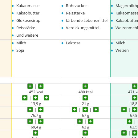
•
•
•
Kakaomasse
Rohrzucker
Magermilch
•
•
•
Kakaobutter
Reisstärke
Kakaomass
•
•
•
Glukosesirup
färbende Lebensmittel
Kakaobutte
•
•
•
Reisstärke
Verdickungsmittel
Weizenmeh
•
und weitere
•
•
•
Milch
Laktose
Milch
•
•
Soja
Weizen
452 kcal
480 kcal
471 k
13,9 g
21 g
18,8
76,7 g
67 g
67,8
69,4 g
62 g
62,5