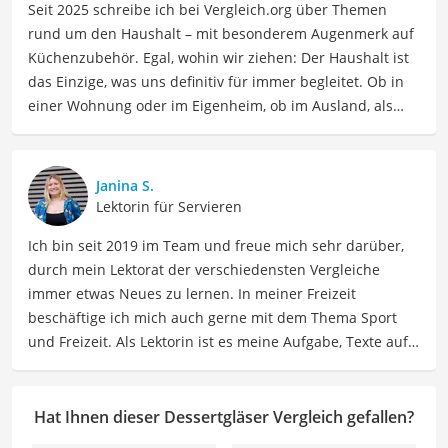
Seit 2025 schreibe ich bei Vergleich.org über Themen
rund um den Haushalt – mit besonderem Augenmerk auf
Küchenzubehör. Egal, wohin wir ziehen: Der Haushalt ist
das Einzige, was uns definitiv für immer begleitet. Ob in
einer Wohnung oder im Eigenheim, ob im Ausland, als
Single, in der WG oder mit Familie – ich habe viele Wohn-
und Lebensformen selbst erlebt. Genau aus dieser
Erfahrung heraus berichte ich über Produkte und
Janina S.
Lösungen, die den Alltag erleichtern und praktische
Lektorin für Servieren
Helfer für Küche und Haushalt bieten.
Ich bin seit 2019 im Team und freue mich sehr darüber,
Der Dessertgläser-Vergleich ist aus unserer Sicht
durch mein Lektorat der verschiedensten Vergleiche
besonders empfehlenswert für
Genießer
und
Gastgeber
.
immer etwas Neues zu lernen. In meiner Freizeit
beschäftige ich mich auch gerne mit dem Thema Sport
und Freizeit. Als Lektorin ist es meine Aufgabe, Texte auf
ihre inhaltliche Richtigkeit, sprachliche Präzision und
Lesbarkeit zu überprüfen. Mein Ziel ist es, unseren
Autoren dabei zu helfen, ihre Botschaften klar und
Hat Ihnen dieser Dessertgläser Vergleich gefallen?
effektiv zu kommunizieren. Durch meine Leidenschaft für