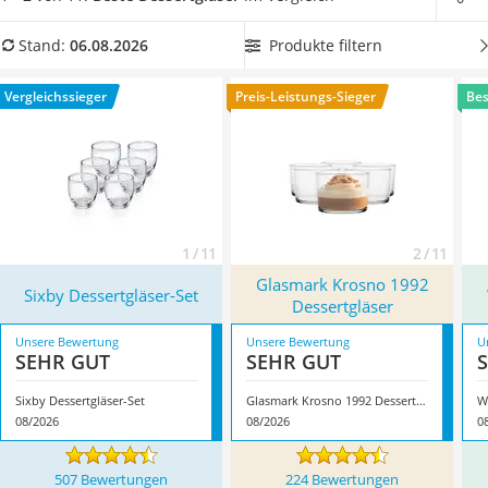
Tierhaarstaubsauger
für folgende Veranstaltungen sparen und zusätzlicher Müll
Ecovacs-Saugroboter
vermeiden.
Wählen Sie jetzt aus unserer Produkttabelle
Produkte filtern
Stand:
06.08.2026
Nespresso-Maschine
spülmaschinenfeste Dessertgläser
, um bei zukünftigen
Messerschärfer
Feiern für das praktische Servieren startklar ausgerüstet zu
Vergleichssieger
Preis-Leistungs-Sieger
Bes
Service
sein. Überzeugt hat uns hier im August 2026 besonders das
Modell
Sixby Dessertgläser-Set
*
mit seinen Eigenschaften.
1 / 11
2 / 11
Glasmark Krosno 1992
Sixby Dessertgläser-Set
Dessertgläser
Unsere Bewertung
Unsere Bewertung
U
SEHR GUT
SEHR GUT
Sixby Dessertgläser-Set
Glasmark Krosno 1992 Dessertgläser
W
08/2026
08/2026
0
507 Bewertungen
224 Bewertungen