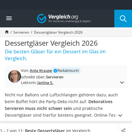
Die beliebtesten Vergleiche nach Kategorie
Vergleich
Haushalt
Wassersprudler
Servieren
Dessertgläser Vergleich 2026
Zentralstaubsauger
Brotbackautomat
Dessertgläser Vergleich 2026
Wischroboter
Die besten Gläser für ein Dessert im Glas im
Wäschespinne
Vergleich.
Industriestaubsauger
Spülmaschinentabs
Von:
Anja Krause
Redakteurin
Akku-Staubsauger
schreibt über:
Servieren
Eierkocher
Lektorin:
Janina S.
AEG-Waschmaschine
Saug-Wisch-Roboter
Nicht nur Ballons und Luftschlangen gehören dazu, auch
Handstaubsauger
beim Buffet hört die Party-Deko nicht auf.
Dekoratives
Milchaufschäumer
Servieren muss nicht schwer sein
und praktische
Kondenstrockner
Dessertgläser sind hierfür bestens geeignet. Online-Tests
Reiskocher
berichten zudem, dass viele der handlichen Gläschen auch
Heißwasserspender
spülmaschinenfest sind. So lässt sich der Einkauf der Gläser
1 - 2 von 11:
Beste Dessertgläser
im Vergleich