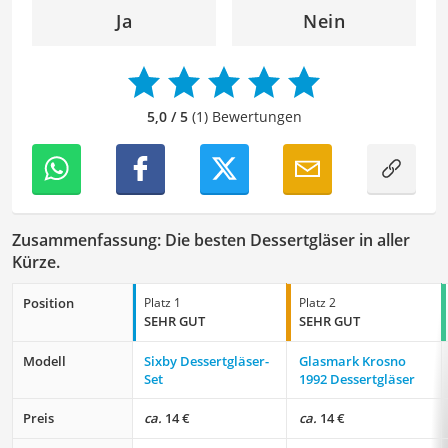
das geschriebene Wort und meine breitgefächerten
Ja
Nein
Interessen, bringe ich frische Perspektiven sowie neue
Ideen in den Lektoratsprozess ein, um sicherzustellen,
dass die Texte sowohl qualitativ hochwertig als auch
ansprechend sind.
5,0 / 5
(1) Bewertungen
Zusammenfassung: Die besten Dessertgläser in aller
Kürze.
Position
Platz 1
Platz 2
SEHR GUT
SEHR GUT
Modell
Sixby Dessertgläser-
Glasmark Krosno
Set
1992 Dessertgläser
Preis
ca.
14 €
ca.
14 €