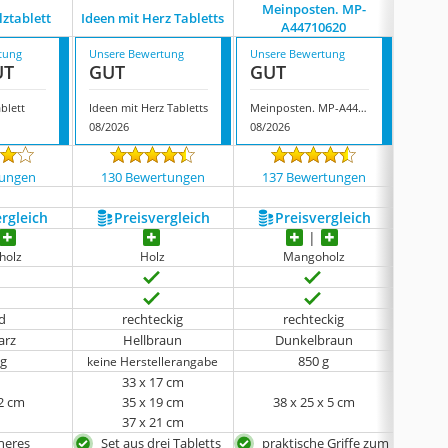
Meinposten. MP-
Rayh
lztablett
Ideen mit Herz Tabletts
A44710620
tung
Unsere Bewertung
Unsere Bewertung
Unsere
UT
GUT
GUT
GUT
blett
Ideen mit Herz Tabletts
Meinposten. MP-A44710620
08/2026
08/2026
08/202
tungen
130 Bewertungen
137 Bewertungen
2077
ergleich
Preis­vergleich
Preis­vergleich
P
holz
Holz
Mangoholz
d
rechteckig
rechteckig
arz
Hellbraun
Dunkelbraun
 g
850 g
keine Herstellerangabe
keine 
33 x 17 cm
 2 cm
35 x 19 cm
38 x 25 x 5 cm
37 x 21 cm
heres
Set aus drei Tabletts
praktische Griffe zum
FSC 