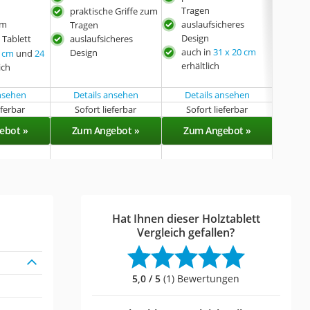
Tragen
praktische Griffe zum
prak
rm
auslaufsicheres
Tragen
Tra
Design
 Tablett
auslaufsicheres
ausl
auch in
31 x 20 cm
Design
Des
 cm
und
24
erhältlich
ich
ansehen
Details ansehen
Details ansehen
eferbar
Sofort lieferbar
Sofort lieferbar
Sof
ebot »
Zum Angebot »
Zum Angebot »
Zu
Hat Ihnen dieser Holztablett
Vergleich gefallen?
5,0 / 5
(1) Bewertungen