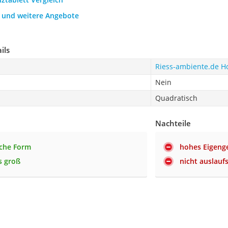
h und weitere Angebote
ils
Riess-ambiente.de Ho
Nein
Quadratisch
Nachteile
sche Form
hohes Eigeng
s groß
nicht auslauf