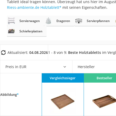
Tablett ideal tragen können. Überzeugt hat uns hier im Augu
Saug-Wisch-Robot
Riess-ambiente.de Holztablett
*
mit seinen Eigenschaften.
Handstaubsauger
Milchaufschäumer
Servierwagen
Etageren
Servierpfannen
Kondenstrockner
Schieferplatten
Reiskocher
Heißwasserspend
Aktualisiert:
04.08.2026
1 - 8 von 9:
Beste Holztabletts
im Vergl
Tierhaarstaubsau
Ecovacs-Saugrobo
Preis in EUR
Hersteller
Nespresso-Maschi
Messerschärfer
Vergleichssieger
Bestseller
Service
Abbildung
*