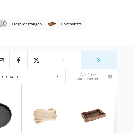
Etagerenstangen
Holztabletts
Alle Filter
eren nach
zurücksetzen