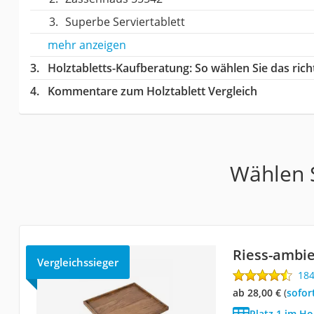
Superbe Serviertablett
mehr anzeigen
Holztabletts-Kaufberatung
: So wählen Sie das ric
Kommentare zum Holztablett Vergleich
Wählen S
Riess-ambie
Vergleichssieger
18
ab 28,00 €
(
Sofor
Platz 1 im Ho