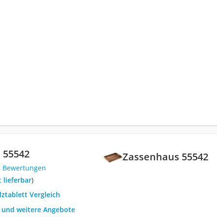
 55542
Zassenhaus 55542
8 Bewertungen
t lieferbar
)
lztablett Vergleich
h und weitere Angebote