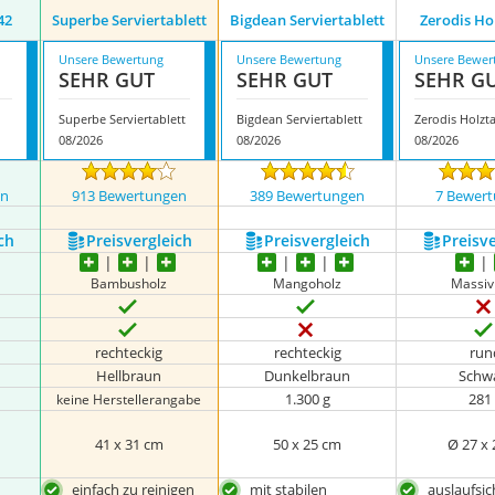
42
Superbe Serviertablett
Bigdean Serviertablett
Zerodis Ho
Unsere Bewertung
Unsere Bewertung
Unsere Bewer
SEHR GUT
SEHR GUT
SEHR G
Superbe Serviertablett
Bigdean Serviertablett
Zerodis Holzta
08/2026
08/2026
08/2026
en
913 Bewertungen
389 Bewertungen
7 Bewer
ch
Preis­vergleich
Preis­vergleich
Preis­v
Bambusholz
Mangoholz
Massiv
rechteckig
rechteckig
run
Hellbraun
Dunkelbraun
Schw
1.300 g
281
keine Herstellerangabe
41 x 31 cm
50 x 25 cm
Ø 27 x
einfach zu reinigen
mit stabilen
auslaufsic