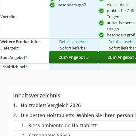
Akazienholz
besonders groß
praktische Grif
Tragen
Vorteile
auslaufsicheres
Design
besonders groß
Weitere Produktinfos
Details ansehen
Details ansehe
Lieferzeit
*
Sofort lieferbar
Sofort lieferba
Zum Angebot »
Zum Angebot 
Zum Angebot
*
Erhältlich bei
*
Inhaltsverzeichnis
Holztablett Vergleich 2026
Die besten Holztabletts:
Wählen Sie Ihren persönli
Riess-ambiente.de Holztablett
Zassenhaus 55542