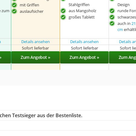
Stahlgriffen
Design
mit Griffen
fe zum
aus Mangoholz
runde Fo
auslaufsicher
großes Tablett
schwarzes
auch in
21
cm
erhältl
n
Details ansehen
Details ansehen
Details 
r
Sofort lieferbar
Sofort lieferbar
Sofort li
»
Zum Angebot »
Zum Angebot »
Zum Ang
chen Testsieger aus der Bestenliste.