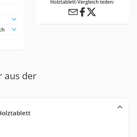
Holztablett-Vergleich teilen:
ch
r aus der
olztablett