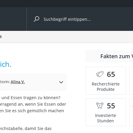
ergleiche nach Kategorie
26
r
Fakten zum 
ich.
65
torin:
Alina V.
Recherchierte
Produkte
ger
t
und Essen tragen zu können?
s
55
vorragend an, wenn Sie Essen oder
n Sie es sich gemütlich machen
Investierte
Stunden
ne
ichstabelle, damit Sie das