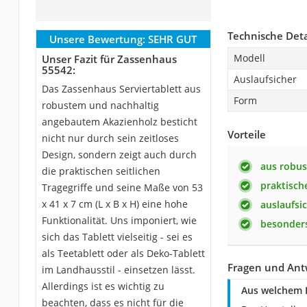
Technische Deta
Unsere Bewertung:
SEHR GUT
Modell
Unser Fazit für Zassenhaus
55542:
Auslaufsicher
Das Zassenhaus Serviertablett aus
Form
robustem und nachhaltig
angebautem Akazienholz besticht
Vorteile
nicht nur durch sein zeitloses
Design, sondern zeigt auch durch
aus robus
die praktischen seitlichen
praktisch
Tragegriffe und seine Maße von 53
x 41 x 7 cm (L x B x H) eine hohe
auslaufsi
Funktionalität. Uns imponiert, wie
besonder
sich das Tablett vielseitig - sei es
als Teetablett oder als Deko-Tablett
Fragen und Ant
im Landhausstil - einsetzen lässt.
Allerdings ist es wichtig zu
Aus welchem H
beachten, dass es nicht für die