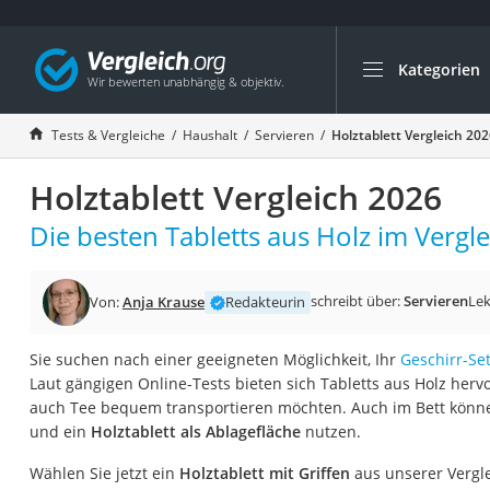
Kategorien
Die beliebtesten V
Haushalt
Tests & Vergleiche
Haushalt
Servieren
Holztablett Vergleich 20
Wassersprudler
Holztablett Vergleich 2026
Zentralstaubsauge
Brotbackautomat
Die besten Tabletts aus Holz im Vergle
Wischroboter
Wäschespinne
schreibt über:
Servieren
Lek
Von:
Anja Krause
Redakteurin
Industriestaubsau
Sie suchen nach einer geeigneten Möglichkeit, Ihr
Geschirr-Se
Spülmaschinentab
Laut gängigen Online-Tests bieten sich Tabletts aus Holz her
Akku-Staubsauger
auch Tee bequem transportieren möchten. Auch im Bett könne
und ein
Holztablett als Ablagefläche
nutzen.
Eierkocher
AEG-Waschmaschi
Wählen Sie jetzt ein
Holztablett mit Griffen
aus unserer Vergle