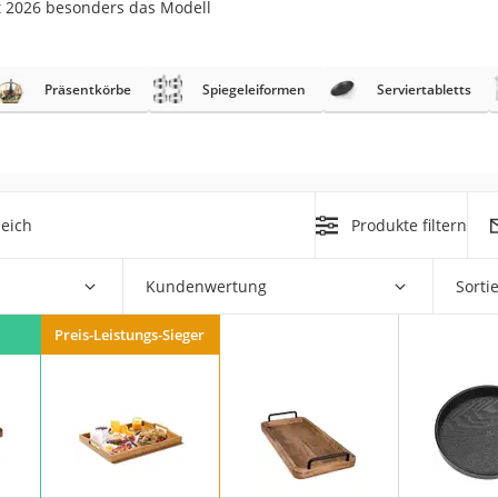
st 2026 besonders das Modell
er
Präsentkörbe
Spiegeleiformen
Serviertabletts
er
eich
Produkte filtern
ger
ter
Kundenwertung
Sorti
ne
Preis-Leistungs-Sieger