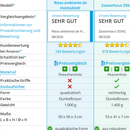
Riess-ambiente.de
Modell
*
Zassenhaus 555
Holztablett
Unsere Bewertung
Unsere Bewertung
Vergleichsergebnis
*
SEHR GUT
SEHR GUT
Informationen zur
Produktsortierung und
Riess-ambiente.de Holztablett
Zassenhaus 55542
Bewertung
08/2026
08/2026
Kundenwertung
*
bei Amazon
184 Bewertungen
878 Bewertung
Erhältlich bei
*
Preis­vergleich
Preis­verglei
Preis­vergleich
Material
Sheeshamholz
Akazienholz
Praktische Griffe
Auslaufsicher
Form
quadratisch
rechteckig
Farbe
Dunkelbraun
Dunkelbraun
Gewicht
1.000 g
1.400 g
Maße
50 x 50 x 3 cm
53 x 41 x 7 cm
L x B x H / Ø x H
quadratische Form
aus robustem