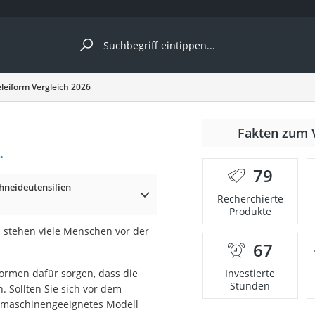
ergleiche nach Kategorie
leiform Vergleich 2026
r
Fakten zum 
.
79
hneideutensilien
Recherchierte
Produkte
ger
b stehen viele Menschen vor der
s
67
formen dafür sorgen, dass die
Investierte
Stunden
. Sollten Sie sich vor dem
ne
lmaschinengeeignetes Modell