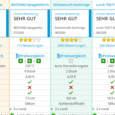
ge
BESTOMZ Spiegeleiform
Kitchencraft Kochringe
Lurch 70271
Unsere Bewertung
Unsere Bewertung
Unsere Bewer
SEHR GUT
SEHR GUT
SEHR G
BESTOMZ Spiegeleiform
Kitchencraft Kochringe
Lurch 70271 E
07/2026
08/2026
08/2026
en
115 Bewertungen
3060 Bewertungen
200 Bewe
ch
Preis­vergleich
Preis­vergleich
Preis­v
gabe
230 °C
keine Herstellerangabe
240 
4 Stück
2 Stück
2 St
4,42 €
4,25 €
6,45
7,5 cm
9,0 cm
10,5
Silikon
Kohlenstoffstahl
Silik
•
•
•
4 x rund
2 x rund
2 x rund