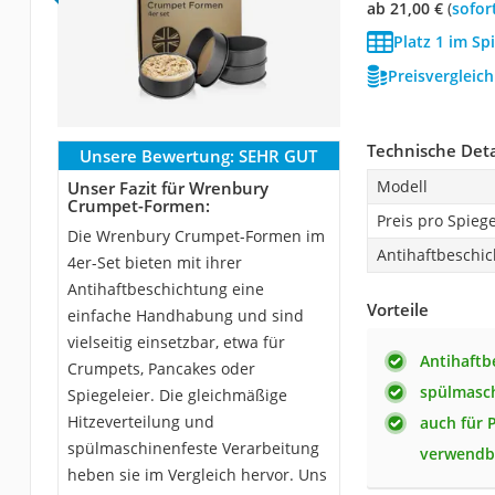
ab 21,00 €
(
Sofor
Platz 1 im Sp
Preisvergleic
Technische Deta
Unsere Bewertung:
SEHR GUT
Modell
Unser Fazit für Wrenbury
Crumpet-Formen:
Preis pro Spieg
Die Wrenbury Crumpet-Formen im
Antihaftbeschi
4er-Set bieten mit ihrer
Antihaftbeschichtung eine
Vorteile
einfache Handhabung und sind
vielseitig einsetzbar, etwa für
Antihaftb
Crumpets, Pancakes oder
spülmasc
Spiegeleier. Die gleichmäßige
Hitzeverteilung und
auch für 
spülmaschinenfeste Verarbeitung
verwendb
heben sie im Vergleich hervor. Uns