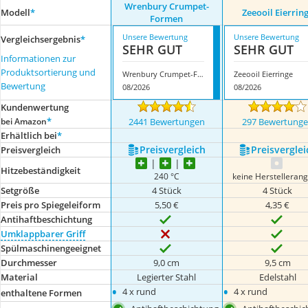
Wrenbury Crumpet-
Modell
*
Zeeooil Eierrin
Formen
Unsere Bewertung
Unsere Bewertung
Vergleichsergebnis
*
SEHR GUT
SEHR GUT
Informationen zur
Produktsortierung und
Wrenbury Crumpet-Formen
Zeeooil Eierringe
Bewertung
08/2026
08/2026
Kundenwertung
*
bei Amazon
2441 Bewertungen
297 Bewertung
Erhältlich bei
*
Preis­vergleich
Preis­verglei
Preis­vergleich
Hitzebeständigkeit
240 °C
keine Herstelleran
Setgröße
4 Stück
4 Stück
Preis pro Spiegeleiform
5,50 €
4,35 €
Antihaftbeschichtung
Umklappbarer Griff
Spülmaschinengeeignet
Durchmesser
9,0 cm
9,5 cm
Material
Legierter Stahl
Edelstahl
•
•
4 x rund
4 x rund
enthaltene Formen