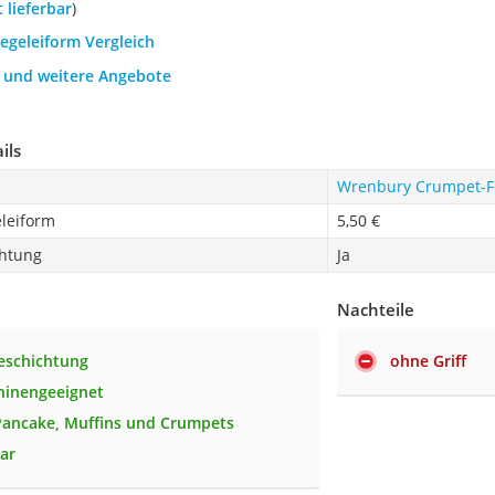
t lieferbar
)
iegeleiform Vergleich
h und weitere Angebote
ils
Wrenbury Crumpet-
eleiform
5,50 €
chtung
Ja
Nachteile
eschichtung
ohne Griff
hinengeeignet
Pancake, Muffins und Crumpets
ar