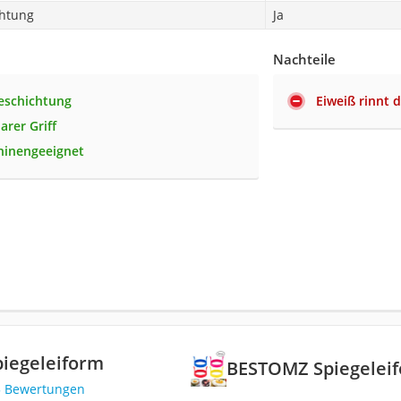
chtung
Ja
Nachteile
eschichtung
Eiweiß rinnt 
rer Griff
hinengeeignet
iegeleiform
BESTOMZ Spiegelei
5 Bewertungen