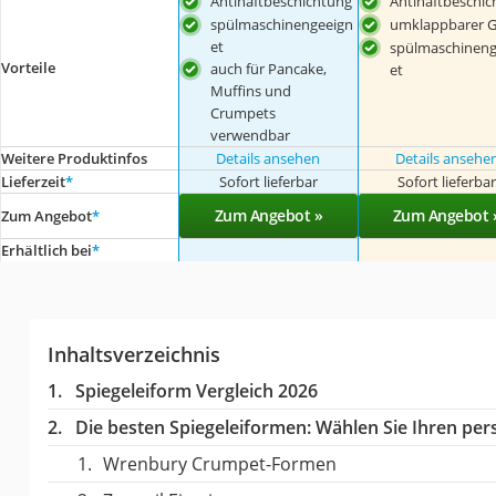
Antihaftbeschichtung
Antihaftbeschic
spülmaschinengeeign
umklappbarer Gr
et
spülmaschineng
Vorteile
auch für Pancake,
et
Muffins und
Crumpets
verwendbar
Weitere Produktinfos
Details ansehen
Details ansehe
Lieferzeit
*
Sofort lieferbar
Sofort lieferba
Zum Angebot »
Zum Angebot 
Zum Angebot
*
Erhältlich bei
*
Inhaltsverzeichnis
Spiegeleiform Vergleich 2026
Die besten Spiegeleiformen:
Wählen Sie Ihren pers
Wrenbury Crumpet-Formen