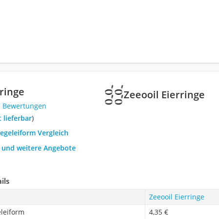
rringe
Zeeooil Eierringe
7 Bewertungen
t lieferbar
)
iegeleiform Vergleich
h und weitere Angebote
ils
Zeeooil Eierringe
eleiform
4,35 €