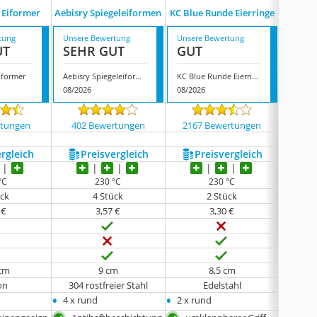
 Eiformer
Aebisry Spiegeleiformen
KC Blue Runde Eierringe
YAO
tung
Unsere Bewertung
Unsere Bewertung
Unsere
UT
SEHR GUT
GUT
GUT
iformer
Aebisry Spiegeleiformen
KC Blue Runde Eierringe
YAOYIN
08/2026
08/2026
07/202
rtungen
402 Bewertungen
2167 Bewertungen
1046
ergleich
Preis­vergleich
Preis­vergleich
P
°C
230 °C
230 °C
ück
4 Stück
2 Stück
 €
3,57 €
3,30 €
 cm
9 cm
8,5 cm
on
304 rostfreier Stahl
Edelstahl
•
•
•
4 x rund
2 x rund
4 x ru