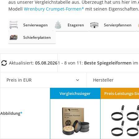
aus unserer Vergleichstabelle aus. Überzeugt hat uns hier im
Saug-Wisch-Robot
Modell
Wrenbury Crumpet-Formen
*
mit seinen Eigenschaften
Handstaubsauger
Milchaufschäumer
Servierwagen
Etageren
Servierpfannen
Kondenstrockner
Schieferplatten
Reiskocher
Heißwasserspend
Aktualisiert:
05.08.2026
1 - 8 von 11:
Beste Spiegeleiformen
im 
Tierhaarstaubsau
Ecovacs-Saugrobo
Preis in EUR
Hersteller
Nespresso-Maschi
Messerschärfer
Vergleichssieger
Preis-Leistungs-Si
Service
Abbildung
*