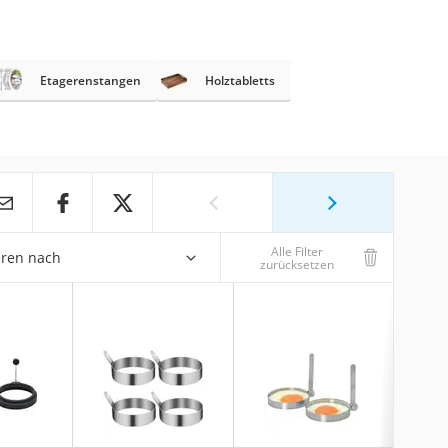
Etagerenstangen
Holztabletts
Alle Filter
eren nach
zurücksetzen