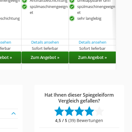
hinengeeign
Antihaftbeschichtung
umklappbarer Griff
Ant
spülmaschinengeeign
spülmaschinengeeign
spü
et
et
et
eschichtung
sehr langlebig
ansehen
Details ansehen
Details ansehen
Det
eferbar
Sofort lieferbar
Sofort lieferbar
Sof
ebot »
Zum Angebot »
Zum Angebot »
Zu
Hat Ihnen dieser Spiegeleiform
Vergleich gefallen?
4,5 / 5
(39) Bewertungen