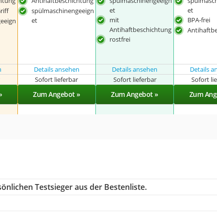
htung
Antihaftbeschichtung
spülmaschinengeeign
spülmasc
et
et
iff
spülmaschinengeeign
mit
BPA-frei
et
eeign
Antihaftbeschichtung
Antihaftb
rostfrei
n
Details ansehen
Details ansehen
Details 
r
Sofort lieferbar
Sofort lieferbar
Sofort li
»
Zum Angebot »
Zum Angebot »
Zum Ang
önlichen Testsieger aus der Bestenliste.