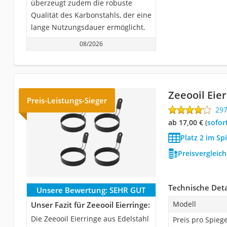
überzeugt zudem die robuste
Qualität des Karbonstahls, der eine
lange Nutzungsdauer ermöglicht.
08/2026
Zeeooil Eie
Preis-Leistungs-Sieger
29
ab 17,00 €
(
Sofor
Platz 2 im Sp
Preisvergleic
Technische Deta
Unsere Bewertung:
SEHR GUT
Modell
Unser Fazit für Zeeooil Eierringe:
Die Zeeooil Eierringe aus Edelstahl
Preis pro Spieg