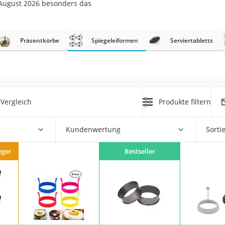
 August 2026 besonders das
er
.
Präsentkörbe
Spiegeleiformen
Serviertabletts
er
Vergleich
Produkte filtern
ger
ter
Kundenwertung
Sorti
ne
eger
Bestseller