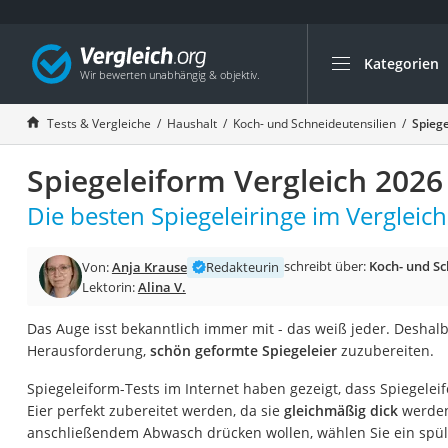
Kategorien
Die beliebtesten V
Haushalt
Tests & Vergleiche
Haushalt
Koch- und Schneideutensilien
Spiege
Wassersprudler
Spiegeleiform Vergleich 2026
Zentralstaubsauge
Brotbackautomat
Die besten Spiegeleiringe im Vergleich
Wischroboter
schreibt über:
Koch- und Sc
Von:
Anja Krause
Redakteurin
Wäschespinne
Lektorin:
Alina V.
Industriestaubsau
Das Auge isst bekanntlich immer mit - das weiß jeder. Deshal
Spülmaschinentab
Herausforderung,
schön geformte Spiegeleier
zuzubereiten.
Akku-Staubsauger
Spiegeleiform-Tests im Internet haben gezeigt, dass Spiegelei
Eierkocher
Eier perfekt zubereitet werden, da sie
gleichmäßig dick
werden
AEG-Waschmaschi
anschließendem Abwasch drücken wollen, wählen Sie ein spü