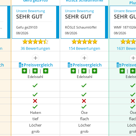
Gefu ge29103
RÖSLE Schaumlöffel
Plu
Unsere Bewertung
Unsere Bewertung
Unsere Bewer
SEHR GUT
SEHR GUT
SEHR G
fi Plus Abschöpfkelle
Gefu ge29103
RÖSLE Schaumlöffel
08/2026
08/2026
08/2026
en
36 Bewertungen
154 Bewertungen
1631 Bewe
nzeigen
mehr anzeigen
mehr anzeigen
m
ch
Preis­vergleich
Preis­vergleich
Preis­v
Edelstahl
Edelstahl
Edelst
Haken
Öse
Ös
tief
flach
fla
Löcher
Löcher
Löch
grob
grob
gro