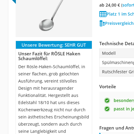
ab 24,00 €
(
Sofor
Platz 1 im Sc
Preisvergleic
Technische Deta
Unsere Bewertung:
SEHR GUT
Modell
Unser Fazit für RÖSLE Haken
Schaumlöffel:
Spülmaschinen
Der Rösle-Haken-Schaumlöffel, in
Rutschfester Gri
seiner flachen, grob gelochten
Ausführung, vereint stilvolles
Vorteile
Design mit herausragender
Funktionalität. Hergestellt aus
besonder
Edelstahl 18/10 hat uns dieses
passt in 
Küchenwerkzeug nicht nur durch
sein ästhetisches Erscheinungsbild
überzeugt, sondern auch durch
Fragen und Ant
seine Langlebigkeit und