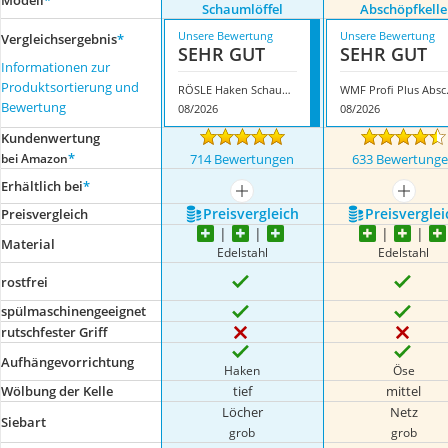
Modell
*
Schaumlöffel
Abschöpfkelle
Unsere Bewertung
Unsere Bewertung
Vergleichsergebnis
*
SEHR GUT
SEHR GUT
Informationen zur
Produktsortierung und
RÖSLE Haken Schaumlöffel
WMF Pro
Bewertung
08/2026
08/2026
Kundenwertung
*
bei Amazon
714 Bewertungen
633 Bewertung
Erhältlich bei
*
mehr anzeigen
mehr a
Preis­vergleich
Preis­verglei
Preis­vergleich
Material
Edelstahl
Edelstahl
rostfrei
spülmaschinengeeignet
rutschfester Griff
Aufhängevorrichtung
Haken
Öse
Wölbung der Kelle
tief
mittel
Löcher
Netz
Siebart
grob
grob