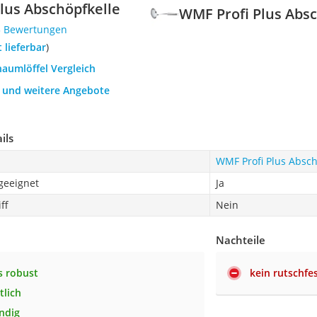
lus Abschöpfkelle
WMF Profi Plus Absc
3 Bewertungen
t lieferbar
)
haumlöffel Vergleich
h und weitere Angebote
ils
WMF Profi Plus Absch
geeignet
Ja
ff
Nein
Nachteile
s robust
kein rutschfes
lich
ndig