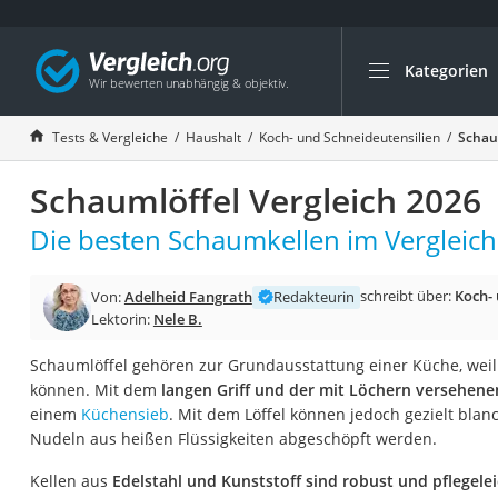
Kategorien
Die beliebtesten V
Haushalt
Tests & Vergleiche
Haushalt
Koch- und Schneideutensilien
Schau
Wassersprudler
Schaumlöffel Vergleich 2026
Zentralstaubsauge
Brotbackautomat
Die besten Schaumkellen im Vergleich
Wischroboter
schreibt über:
Koch- 
Von:
Adelheid Fangrath
Redakteurin
Wäschespinne
Lektorin:
Nele B.
Industriestaubsau
Schaumlöffel gehören zur Grundausstattung einer Küche, weil
Spülmaschinentab
können. Mit dem
langen Griff und der mit Löchern versehene
Akku-Staubsauger
einem
Küchensieb
. Mit dem Löffel können jedoch gezielt bla
Nudeln aus heißen Flüssigkeiten abgeschöpft werden.
Eierkocher
AEG-Waschmaschi
Kellen aus
Edelstahl und Kunststoff sind robust und pflegele