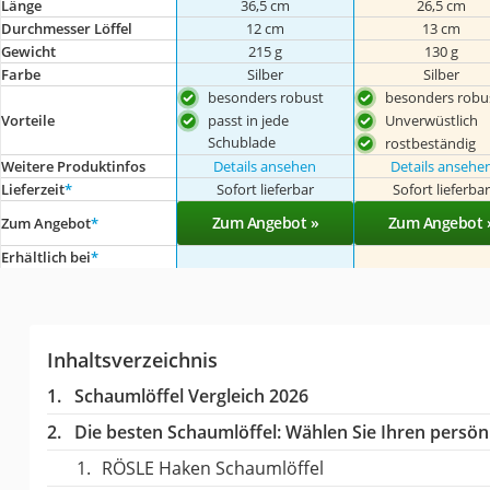
Länge
36,5 cm
26,5 cm
Durchmesser Löffel
12 cm
13 cm
Gewicht
215 g
130 g
Farbe
Silber
Silber
besonders robust
besonders robu
passt in jede
Unverwüstlich
Vorteile
Schublade
rostbeständig
Weitere Produktinfos
Details ansehen
Details ansehe
Lieferzeit
*
Sofort lieferbar
Sofort lieferba
Zum Angebot »
Zum Angebot 
Zum Angebot
*
Erhältlich bei
*
Inhaltsverzeichnis
Schaumlöffel Vergleich 2026
Die besten Schaumlöffel:
Wählen Sie Ihren persönl
RÖSLE Haken Schaumlöffel