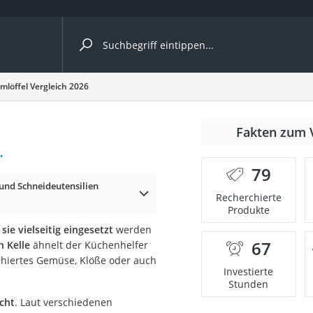
ergleiche nach Kategorie
mlöffel Vergleich 2026
r
Fakten zum 
.
79
und Schneideutensilien
Recherchierte
Produkte
ger
sie vielseitig eingesetzt
werden
s
67
n Kelle
ähnelt der Küchenhelfer
nchiertes Gemüse, Klöße oder auch
Investierte
Stunden
ne
icht
. Laut verschiedenen