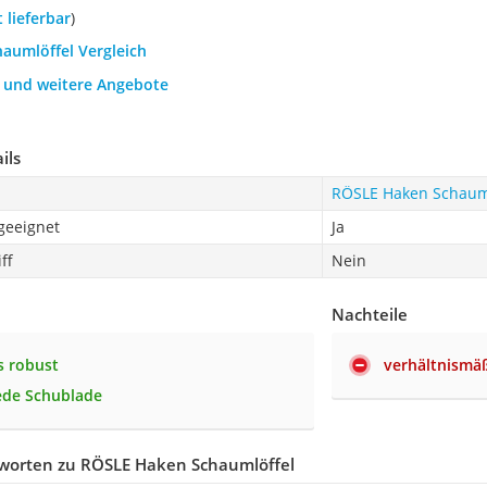
t lieferbar
)
haumlöffel Vergleich
h und weitere Angebote
ils
RÖSLE Haken Schaum
geeignet
Ja
ff
Nein
Nachteile
s robust
verhältnismä
jede Schublade
worten zu RÖSLE Haken Schaumlöffel