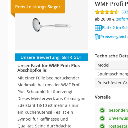
WMF Profi P
Preis-Leistungs-Sieger
63
ab 20,00 €
(
Sofor
Platz 2 im Sc
Preisvergleic
Technische Deta
Unsere Bewertung:
SEHR GUT
Modell
Unser Fazit für WMF Profi Plus
Abschöpfkelle:
Spülmaschinen
Mit einer Fülle beeindruckender
Rutschfester Gri
Merkmale hat uns der WMF Profi
Plus Schaumlöffel überzeugt.
Vorteile
Dieses Meisterwerk aus Cromargan
Edelstahl 18/10 ist mehr als nur
besonder
ein Küchenutensil - es ist ein
Unverwüst
Symbol für Raffinesse und
Qualität. Seine durchdachte
rostbestä