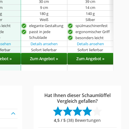
cm
30 cm
39 cm
cm
9 cm
14 cm
 g
180 g
140 g
er
Weiß
Silber
 leicht
elegante Gestaltung
spülmaschinenfest
bes
ede
passt in jede
ergonomischer Griff
pass
e
Schublade
Sch
besonders leicht
ansehen
Details ansehen
Details ansehen
eferbar
Sofort lieferbar
Sofort lieferbar
Sof
ebot »
Zum Angebot »
Zum Angebot »
Zu
Hat Ihnen dieser Schaumlöffel
Vergleich gefallen?
4,5 / 5
(38) Bewertungen