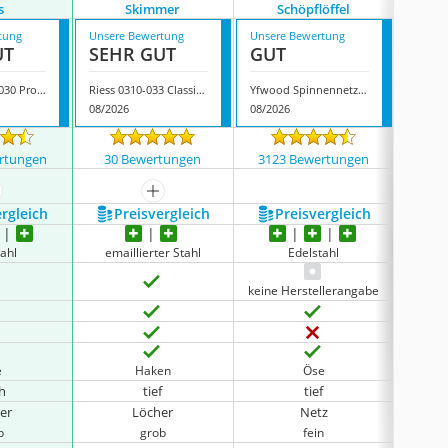
s
Skimmer
Schöpflöffel
tung
Unsere Bewertung
Unsere Bewertung
Unsere
UT
SEHR GUT
GUT
GUT
WMF 1871026030 Profi Plus
Riess 0310-033 Classic Skimmer
Yfwood Spinnennetz-Schöpflöffel
08/2026
08/2026
08/202
rtungen
30 Bewertungen
3123 Bewertungen
1340
ehr anzeigen
mehr anzeigen
ergleich
Preis­vergleich
Preis­vergleich
P
ahl
emaillierter Stahl
Edelstahl
keine Herstellerangabe
e
Haken
Öse
ch
tief
tief
er
Löcher
Netz
b
grob
fein