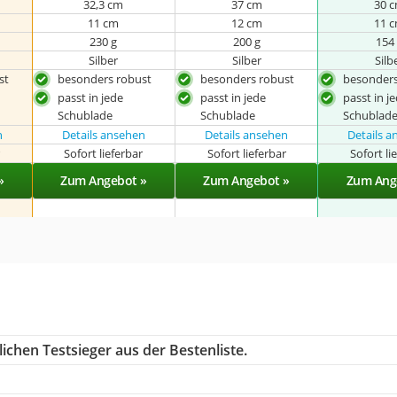
32,3 cm
37 cm
30 
11 cm
12 cm
11 
230 g
200 g
154
Silber
Silber
Silb
st
besonders robust
besonders robust
besonders
passt in jede
passt in jede
passt in j
Schublade
Schublade
Schublad
n
Details ansehen
Details ansehen
Details 
r
Sofort lieferbar
Sofort lieferbar
Sofort li
»
Zum Angebot »
Zum Angebot »
Zum Ang
ichen Testsieger aus der Bestenliste.