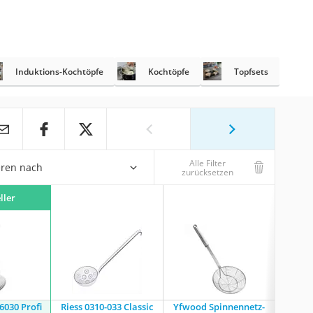
Induktions-Kochtöpfe
Kochtöpfe
Topfsets
Alle Filter
eren nach
zurücksetzen
ller
030 Profi
Riess 0310-033 Classic
Yfwood Spinnennetz-
WMF 18