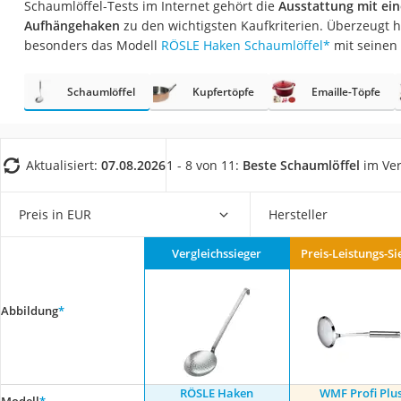
Schaumlöffel-Tests im Internet gehört die
Ausstattung mit ei
Saug-Wisch-Robot
Aufhängehaken
zu den wichtigsten Kaufkriterien. Überzeugt h
Handstaubsauger
besonders das Modell
RÖSLE Haken Schaumlöffel
*
mit seinen
Milchaufschäumer
Schaumlöffel
Kupfertöpfe
Emaille-Töpfe
Kondenstrockner
Reiskocher
Heißwasserspend
Aktualisiert:
07.08.2026
1 - 8 von 11:
Beste Schaumlöffel
im Ver
Tierhaarstaubsau
Ecovacs-Saugrobo
Preis in EUR
Hersteller
Nespresso-Maschi
Vergleichssieger
Preis-Leistungs-Si
Messerschärfer
Service
Abbildung
*
RÖSLE Haken
WMF Profi Plu