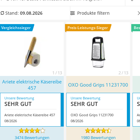
Tierhaarstaubsauger
so vermieden wird, dass einiges des kostbaren Käses neben
Ecovacs-Saugroboter
dem Teller landet. Und
wer es bequem mag, ist mit einer
Produkte filtern
Stand:
09.08.2026
Nespresso-Maschine
elektrischen Reibe bestens beraten
. Worauf es noch zu
Messerschärfer
achten gilt? Finden Sie es in unserer Test- und
Vergleichssieger
Preis-Leistungs-Sieger
Bes
Service
Vergleichstabelle heraus! Überzeugt hat uns hier im August
2026 besonders das Modell
Ariete elektrische Käsereibe 457
*
mit seinen Eigenschaften.
1 / 13
2 / 13
Ariete elektrische Käsereibe
OXO Good Grips 11231700
457
Unsere Bewertung
Unsere Bewertung
U
SEHR GUT
SEHR GUT
Ariete elektrische Käsereibe 457
OXO Good Grips 11231700
08/2026
08/2026
0
3474 Bewertungen
1980 Bewertungen