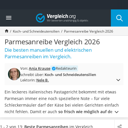
Die beliebtesten Vergleiche nach Kategorie
Vergleich
Haushalt
Wassersprudler
Koch- und Schneideutensilien
Parmesanreibe Vergleich 2026
Zentralstaubsauger
Brotbackautomat
Parmesanreibe Vergleich 2026
Wischroboter
Die besten manuellen und elektrischen
Wäschespinne
Parmesanreiben im Vergleich.
Industriestaubsauger
Spülmaschinentabs
Von:
Anja Krause
Redakteurin
Akku-Staubsauger
schreibt über:
Koch- und Schneideutensilien
Eierkocher
Lektorin:
Nele B.
AEG-Waschmaschine
Saug-Wisch-Roboter
Ein leckeres italienisches Pastagericht bekommt mit etwas
Handstaubsauger
Parmesan immer eine noch speziellere Note – für viele
Milchaufschäumer
Schleckermäuler darf der Käse bei vielen Gerichten einfach
Kondenstrockner
nicht fehlen. Damit er auch
so frisch wie möglich auf den
Reiskocher
Tellern landet
, braucht es die passende Parmesanreibe.
Heißwasserspender
Dabei sind Produkte mit Auffangbehälter sehr praktisch, da
1 - 2 von 13:
Beste Parmesanreiben
im Vergleich