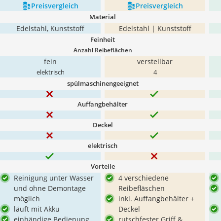
Preis­vergleich
Preis­vergleich
Material
Edelstahl, Kunststoff
Edelstahl | Kunststoff
Feinheit
Anzahl Reibeflächen
fein
verstellbar
elektrisch
4
spülmaschinengeeignet
Auffangbehälter
Deckel
elektrisch
Vorteile
Reinigung unter Wasser
4 verschiedene
und ohne Demontage
Reibefläschen
möglich
inkl. Auffangbehälter +
läuft mit Akku
Deckel
einhändige Bedienung
rutschfester Griff &