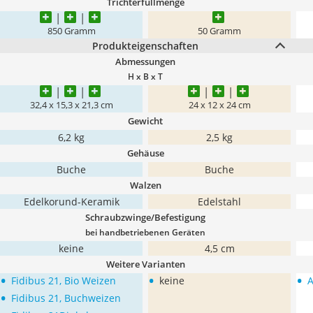
Trichterfüllmenge
850 Gramm
50 Gramm
Produkteigenschaften
Abmessungen
H x B x T
32,4 x 15,3 x 21,3 cm
24 x 12 x 24 cm
Gewicht
6,2 kg
2,5 kg
Gehäuse
Buche
Buche
Walzen
Edelkorund-Keramik
Edelstahl
Schraubzwinge/Befestigung
bei handbetriebenen Geräten
keine
4,5 cm
Weitere Varianten
•
•
•
Fidibus 21, Bio Weizen
keine
A
•
Fidibus 21, Buchweizen