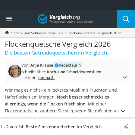
Die beliebtesten Vergleiche nach Kategorie
Vergleich
Haushalt
Wassersprudler
Koch- und Schneideutensilien
Flockenquetsche Vergleich 2026
Zentralstaubsauger
Brotbackautomat
Flockenquetsche Vergleich 2026
Wischroboter
Die besten Getreidequetschen im Vergleich.
Wäschespinne
Industriestaubsauger
Von:
Anja Krause
Redakteurin
Spülmaschinentabs
schreibt über:
Koch- und Schneideutensilien
Akku-Staubsauger
Lektorin:
Janina S.
Eierkocher
AEG-Waschmaschine
Wer mag es nicht - ein leckeres Müsli mit Früchten und
Saug-Wisch-Roboter
Haferflocken am Morgen.
Noch besser schmeckt es
Handstaubsauger
allerdings, wenn die Flocken frisch sind.
Mit einer
Milchaufschäumer
Flockenquetsche zaubern Sie sich, wenn Sie möchten auch
Kondenstrockner
per Knopfdruck, schnell ein frisches Frühstück auf den Tisch.
Reiskocher
Zudem
bleiben bei frisch geflocktem Getreide die Vitamine
1 - 2 von 14:
Beste Flockenquetschen
im Vergleich
Heißwasserspender
und Ballaststoffe in voller Qualität enthalten
, wie viele Tests