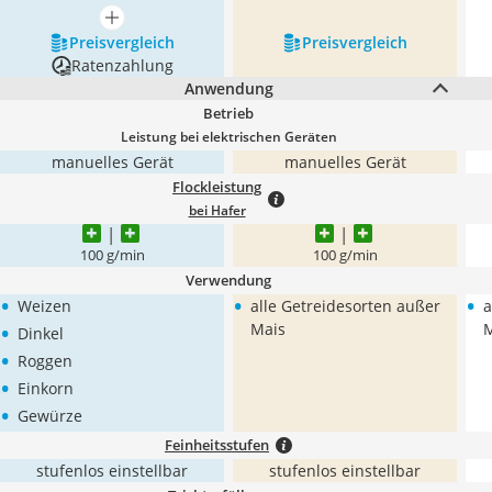
mehr anzeigen
Preis­vergleich
Preis­vergleich
Ratenzahlung
Anwendung
Betrieb
Leistung bei elektrischen Geräten
manuelles Gerät
manuelles Gerät
Flockleistung
bei Hafer
100 g/min
100 g/min
Verwendung
•
•
•
Weizen
alle Getreidesorten außer
a
•
Mais
M
Dinkel
•
Roggen
•
Einkorn
•
Gewürze
Feinheitsstufen
stufenlos einstellbar
stufenlos einstellbar