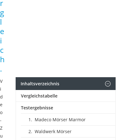
r
g
l
e
i
c
h
.
V
Inhaltsverzeichnis
i
Vergleichstabelle
d
e
Testergebnisse
o
Madeco Mörser Marmor
-
Z
Waldwerk Mörser
u