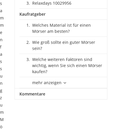
Relaxdays 10029956
s
a
Kaufratgeber
m
m
Welches Material ist für einen
Mörser am besten?
e
n
Wie groß sollte ein guter Mörser
f
sein?
a
Welche weiteren Faktoren sind
s
wichtig, wenn Sie sich einen Mörser
s
kaufen?
u
mehr anzeigen
n
g
Kommentare
z
u
m
M
ö