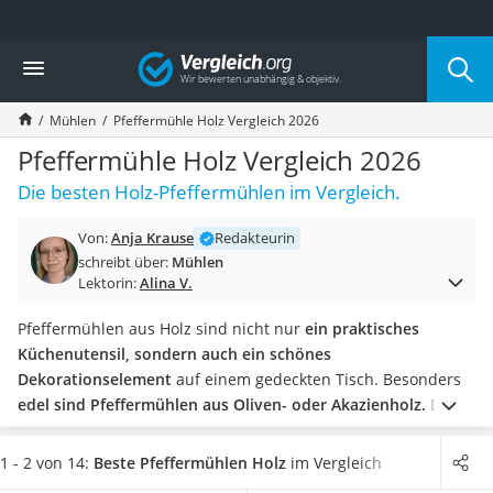
Die beliebtesten Vergleiche nach Kategorie
Vergleich
Haushalt
Wassersprudler
Mühlen
Pfeffermühle Holz Vergleich 2026
Zentralstaubsauger
Brotbackautomat
Pfeffermühle Holz Vergleich 2026
Wischroboter
Die besten Holz-Pfeffermühlen im Vergleich.
Wäschespinne
Industriestaubsauger
Von:
Anja Krause
Redakteurin
Spülmaschinentabs
schreibt über:
Mühlen
Akku-Staubsauger
Lektorin:
Alina V.
Eierkocher
AEG-Waschmaschine
Pfeffermühlen aus Holz sind nicht nur
ein praktisches
Saug-Wisch-Roboter
Küchenutensil, sondern auch ein schönes
Handstaubsauger
Dekorationselement
auf einem gedeckten Tisch. Besonders
Milchaufschäumer
edel sind Pfeffermühlen aus Oliven- oder Akazienholz.
Das
Kondenstrockner
dunklere Holz hat eine sehr schöne Maserung und verleiht
Reiskocher
der Gewürzmühle so eine besonders elegante Optik.
In
1 - 2 von 14:
Beste Pfeffermühlen Holz
im Vergleich
Heißwasserspender
gängigen Holz-Pfeffermühlen-Tests wird besonders das