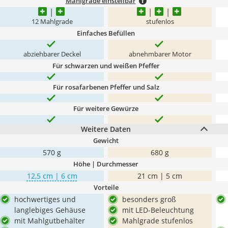
Mahlgrade einstellbar
12 Mahlgrade
stufenlos
Einfaches Befüllen
abziehbarer Deckel
abnehmbarer Motor
Für schwarzen und weißen Pfeffer
Für rosafarbenen Pfeffer und Salz
Für weitere Gewürze
Weitere Daten
Gewicht
570 g
680 g
Höhe | Durchmesser
12,5 cm | 6 cm
21 cm | 5 cm
Vorteile
hochwertiges und
besonders groß
langlebiges Gehäuse
mit LED-Beleuchtung
mit Mahlgutbehälter
Mahlgrade stufenlos