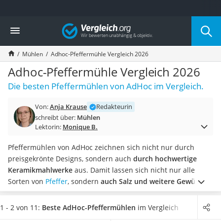
Die beliebtesten Vergleiche nach Kategorie
Vergleich
Haushalt
Wassersprudler
Mühlen
Adhoc-Pfeffermühle Vergleich 2026
Zentralstaubsauger
Brotbackautomat
Adhoc-Pfeffermühle Vergleich 2026
Wischroboter
Die besten Pfeffermühlen von AdHoc im Vergleich.
Wäschespinne
Industriestaubsauger
Von:
Anja Krause
Redakteurin
Spülmaschinentabs
schreibt über:
Mühlen
Akku-Staubsauger
Lektorin:
Monique B.
Eierkocher
AEG-Waschmaschine
Pfeffermühlen von AdHoc zeichnen sich nicht nur durch
Saug-Wisch-Roboter
preisgekrönte Designs, sondern auch
durch hochwertige
Handstaubsauger
Keramikmahlwerke
aus. Damit lassen sich nicht nur alle
Milchaufschäumer
Sorten von
Pfeffer
, sondern
auch Salz und weitere Gewürze
Kondenstrockner
mahlen. Online-Tests empfehlen, dafür auf
stufenlos
Reiskocher
einstellbare Mahlgrade
zu achten.
Von AdHoc erhalten Sie
1 - 2 von 11:
Beste AdHoc-Pfeffermühlen
im Vergleich
Heißwasserspender
manuelle und elektrische
Pfeffermühlen. Besonders