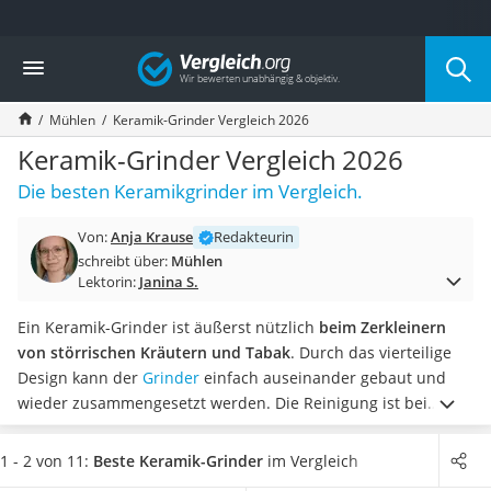
Die beliebtesten Vergleiche nach Kategorie
Vergleich
Haushalt
Wassersprudler
Mühlen
Keramik-Grinder Vergleich 2026
Zentralstaubsauger
Brotbackautomat
Keramik-Grinder Vergleich 2026
Wischroboter
Die besten Keramikgrinder im Vergleich.
Wäschespinne
Industriestaubsauger
Von:
Anja Krause
Redakteurin
Spülmaschinentabs
schreibt über:
Mühlen
Akku-Staubsauger
Lektorin:
Janina S.
Eierkocher
AEG-Waschmaschine
Ein Keramik-Grinder ist äußerst nützlich
beim Zerkleinern
Saug-Wisch-Roboter
von störrischen Kräutern und Tabak
. Durch das vierteilige
Handstaubsauger
Design kann der
Grinder
einfach auseinander gebaut und
Milchaufschäumer
wieder zusammengesetzt werden. Die Reinigung ist bei
Kondenstrockner
einem Modell aus Keramik besonders einfach, da Sie die
Reiskocher
kleine Handmühle bedenkenlos in die Spülmaschine geben
1 - 2 von 11:
Beste Keramik-Grinder
im Vergleich
Heißwasserspender
können.
Viele Online-Tests zeigen, dass
eine