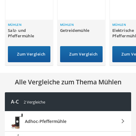
Tierhaarstaubsauger
Ecovacs-Saugroboter
Nespresso-Maschine
Messerschärfer
MÜHLEN
MÜHLEN
MÜHLEN
Salz- und
Getreidemühle
Elektrische
Service
Pfeffermühle
Pfeffermüh
Zum Vergleich
Zum Vergleich
Zum Ve
Alle Vergleiche zum Thema Mühlen
A-C
2 Vergleiche
Adhoc-Pfeffermühle