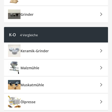
Grinder
K-O
4 Vergleiche
Keramik-Grinder
Malzmühle
Muskatmühle
Ölpresse