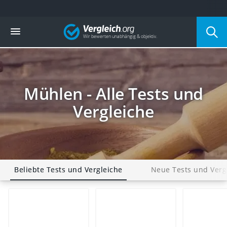
Die beliebtesten Vergleiche nach Kategorie
Vergleich
Haushalt
Wassersprudler
Zentralstaubsauger
Brotbackautomat
Wischroboter
Mühlen - Alle Tests und
Wäschespinne
Industriestaubsauger
Vergleiche
Spülmaschinentabs
Akku-Staubsauger
Eierkocher
AEG-Waschmaschine
Saug-Wisch-Roboter
Beliebte Tests und Vergleiche
Neue Tests und Verg
Handstaubsauger
Milchaufschäumer
Kondenstrockner
Reiskocher
Heißwasserspender