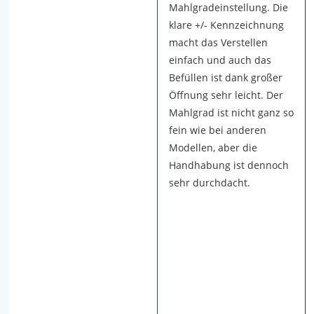
e
Mahlgradeinstellung. Die
k
klare +/- Kennzeichnung
t
macht das Verstellen
r
einfach und auch das
i
Befüllen ist dank großer
s
Öffnung sehr leicht. Der
c
Mahlgrad ist nicht ganz so
h
fein wie bei anderen
e
Modellen, aber die
P
Handhabung ist dennoch
f
sehr durchdacht.
e
f
f
e
r
m
ü