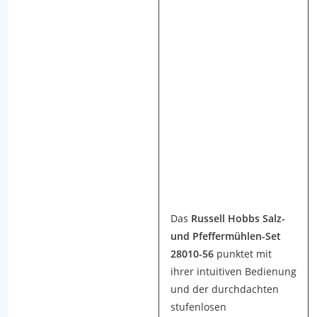
g
e
t
e
s
t
e
t
W
i
r
h
a
Das
Russell Hobbs Salz-
b
und Pfeffermühlen-Set
e
28010-56
punktet mit
n
ihrer intuitiven Bedienung
e
und der durchdachten
l
stufenlosen