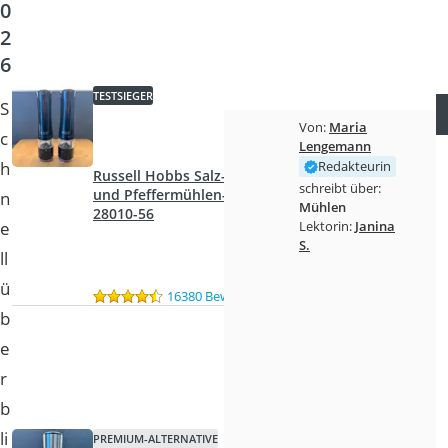
0
2
6
TESTSIEGER
S
Von:
Maria
c
Lengemann
h
Redakteurin
Russell Hobbs Salz-
schreibt über:
und Pfeffermühlen-Set
n
Mühlen
28010-56
e
Lektorin:
Janina
S.
ll
ü
16380 Bewertungen
b
e
r
b
li
PREMIUM-ALTERNATIVE