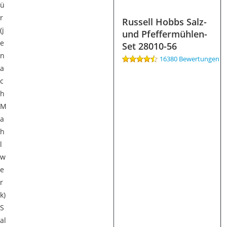
ü
r
Russell Hobbs Salz-
(j
und Pfeffermühlen-
e
Set 28010-56
n
16380 Bewertungen
a
c
h
M
a
h
l
w
e
r
k)
S
al