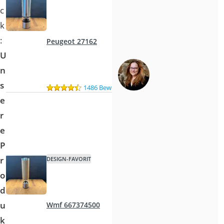
c
k
:
Peugeot 27162
U
n
s
1486 Bewertungen
e
r
e
P
r
DESIGN-FAVORIT
o
d
u
Wmf 667374500
k