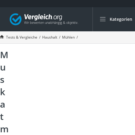
Kategorien
Die beliebtesten V
Haushalt
Tests & Vergleiche
Haushalt
Mühlen
Muskatmühle Test 2026
Wassersprudler
M
Zentralstaubsauge
Brotbackautomat
u
Wischroboter
s
Wäschespinne
k
Industriestaubsau
Spülmaschinentab
a
Akku-Staubsauger
t
Eierkocher
m
AEG-Waschmaschi