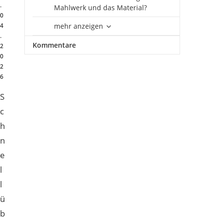
.
Mahlwerk und das Material?
0
4
mehr anzeigen
.
Kommentare
2
0
2
6
S
c
h
n
e
l
l
ü
b