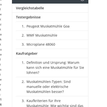
u
Vergleichstabelle
l
e
Testergebnisse
t
z
Peugeot Muskatmühle Goa
t
a
WMF Muskatmühle
k
Microplane 48060
t
u
Kaufratgeber
a
l
Definition und Ursprung: Warum
i
kann sich eine Muskatmühle für Sie
s
lohnen?
i
e
Muskatmühlen-Typen: Sind
r
manuelle oder elektrische
t
Muskatmühlen besser?
:
1
Kaufkriterien für Ihre
6
Muskatmühle: Wie wichtig sind das