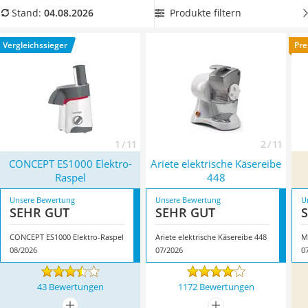
Tierhaarstaubsauger
Das birgt für Sie vor allem dann einen Nachteil, wenn Sie die
Produkte filtern
Stand:
04.08.2026
Ecovacs-Saugroboter
elektrische Käsereibe auch zum Raspeln von Brot, Nüssen
Nespresso-Maschine
oder Schokolade nutzen wollen. Unsere Empfehlung lautet
Vergleichssieger
Pre
Messerschärfer
daher:
Wählen Sie aus unserer Vergleichstabelle eine
Service
elektrische Käsereibe, die zwei Schneidetrommeln hat.
Überzeugt hat uns hier im August 2026 besonders das
Modell
CONCEPT ES1000 Elektro-Raspel
*
mit seinen
Eigenschaften.
1 / 11
2 / 11
CONCEPT ES1000 Elektro-
Ariete elektrische Käsereibe
Raspel
448
Unsere Bewertung
Unsere Bewertung
U
SEHR GUT
SEHR GUT
CONCEPT ES1000 Elektro-Raspel
Ariete elektrische Käsereibe 448
M
08/2026
07/2026
0
43 Bewertungen
1172 Bewertungen