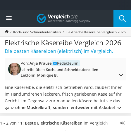
Die beliebtesten Vergleiche nach Kategorie
Vergleich
Haushalt
Wassersprudler
Koch- und Schneideutensilien
Elektrische Käsereibe Vergleich 2026
Zentralstaubsauger
Brotbackautomat
Elektrische Käsereibe Vergleich 2026
Wischroboter
Die besten Käsereiben (elektrisch) im Vergleich.
Wäschespinne
Industriestaubsauger
Von:
Anja Krause
Redakteurin
Spülmaschinentabs
schreibt über:
Koch- und Schneideutensilien
Akku-Staubsauger
Lektorin:
Monique B.
Eierkocher
AEG-Waschmaschine
Eine Käsereibe, die elektrisch betrieben wird, zaubert Ihnen
Saug-Wisch-Roboter
im Handumdrehen leckeren, frisch geriebenen Käse auf Ihr
Handstaubsauger
Gericht. Im Gegensatz zur manuellen Käsereibe tut sie das
Milchaufschäumer
ganz
ohne Muskelkraft, sondern entweder mit Akkubetrieb
Kondenstrockner
oder mithilfe von Strom aus der Steckdose.
Diverse Internet-
Reiskocher
Tests rund um elektrische Käsereiben zeigen: Es gibt nur
1 - 2 von 11:
Beste Elektrische Käsereiben
im Vergleich
Heißwasserspender
wenige Modelle, die mehr als eine Schneidetrommel haben.