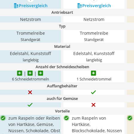
mehr anzeigen
mehr anzeigen
Preis­vergleich
Preis­vergleich
Antriebsart
Netzstrom
Netzstrom
Typ
Trommelreibe
Trommelreibe
Standgerät
Standgerät
Material
Edelstahl, Kunststoff
Edelstahl, Kunststoff
langlebig
langlebig
Anzahl der Schneidescheiben
6 Schneidetrommeln
1 Schneidetrommel
Auffangbehälter
auch für Gemüse
Vorteile
zum Raspeln oder Reiben
zum Raspeln von
von Hartkäse, Gemüse,
Hartkäse,
Nüssen, Schokolade, Obst
Blockschokolade, Nüssen