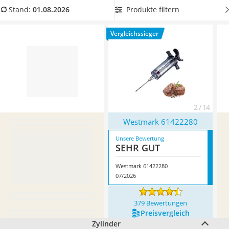
Tierhaarstaubsauger
Vorteil, dass sich die Marinade genau dosieren lässt.
Produkte filtern
Stand:
01.08.2026
Ecovacs-Saugroboter
Überzeugt hat uns hier im August 2026 besonders das
Nespresso-Maschine
Modell
Westmark 61422280
*
mit seinen Eigenschaften.
Vergleichssieger
Messerschärfer
Service
2 / 14
Westmark 61422280
Unsere Bewertung
SEHR GUT
Westmark 61422280
07/2026
379 Bewertungen
Preis­vergleich
Zylinder