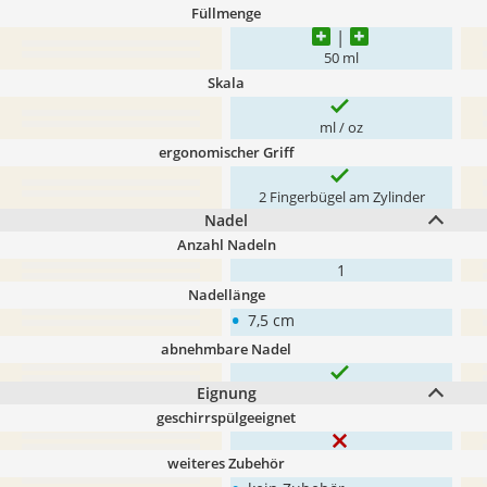
Füllmenge
50 ml
Skala
ml / oz
ergonomischer Griff
2 Fingerbügel am Zylinder
Nadel
Anzahl Nadeln
1
Nadellänge
•
7,5 cm
abnehmbare Nadel
Eignung
geschirrspülgeeignet
weiteres Zubehör