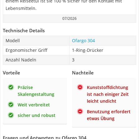
einem Reiseetui ist sie 100 % sicher für den Kontakt mit
Lebensmitteln.
07/2026
Technische Details
Modell
Ofargo 304
Ergonomischer Griff
1-Ring-Drücker
Anzahl Nadeln
3
Vorteile
Nachteile
Präzise
Kunststoffdichtung
Skalengestaltung
ist nach einiger Zeit
leicht undicht
Weit verbreitet
Benutzung erfordert
sicher und robust
etwas Übung
Fragen und Antworten zu Ofargo 304