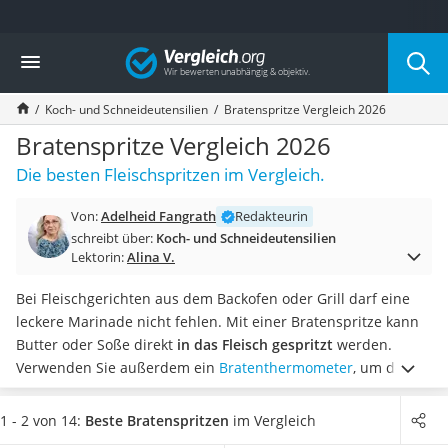
Die beliebtesten Vergleiche nach Kategorie
Vergleich
Haushalt
Wassersprudler
Koch- und Schneideutensilien
Bratenspritze Vergleich 2026
Zentralstaubsauger
Brotbackautomat
Bratenspritze Vergleich 2026
Wischroboter
Die besten Fleischspritzen im Vergleich.
Wäschespinne
Industriestaubsauger
Von:
Adelheid Fangrath
Redakteurin
Spülmaschinentabs
schreibt über:
Koch- und Schneideutensilien
Akku-Staubsauger
Lektorin:
Alina V.
Eierkocher
AEG-Waschmaschine
Bei Fleischgerichten aus dem Backofen oder Grill darf eine
Saug-Wisch-Roboter
leckere Marinade nicht fehlen. Mit einer Bratenspritze kann
Handstaubsauger
Butter oder Soße direkt
in das Fleisch gespritzt
werden.
Milchaufschäumer
Verwenden Sie außerdem ein
Bratenthermometer
, um den
Kondenstrockner
optimalen Garpunkt zu erreichen.
Laut Tests im Internet
Reiskocher
ergibt sich mit dieser Zubereitungsart ein
besonders guter
1 - 2 von 14:
Beste Bratenspritzen
im Vergleich
Heißwasserspender
Geschmack
. Eine
Bratenspritze mit einer Skala
hat den