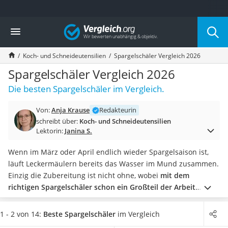
Die beliebtesten Vergleiche nach Kategorie
Vergleich
Haushalt
Wassersprudler
Koch- und Schneideutensilien
Spargelschäler Vergleich 2026
Zentralstaubsauger
Brotbackautomat
Spargelschäler Vergleich 2026
Wischroboter
Die besten Spargelschäler im Vergleich.
Wäschespinne
Industriestaubsauger
Von:
Anja Krause
Redakteurin
Spülmaschinentabs
schreibt über:
Koch- und Schneideutensilien
Akku-Staubsauger
Lektorin:
Janina S.
Eierkocher
AEG-Waschmaschine
Wenn im März oder April endlich wieder Spargelsaison ist,
Saug-Wisch-Roboter
läuft Leckermäulern bereits das Wasser im Mund zusammen.
Handstaubsauger
Einzig die Zubereitung ist nicht ohne, wobei
mit dem
Milchaufschäumer
richtigen Spargelschäler schon ein Großteil der Arbeit
Kondenstrockner
erleichtert
wird.
Sind auch Linkshänder im Haus? Dann
Reiskocher
achten Sie auf eine entsprechende Eignung des Schälers,
1 - 2 von 14:
Beste Spargelschäler
im Vergleich
Heißwasserspender
damit Sie sich die Arbeit bei Bedarf aufteilen können.