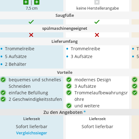
7,5 cm
keine Herstellerangabe
Saugfüße
spülmaschinengeeignet
Lieferumfang
•
•
•
Trommelreibe
Trommelreibe
T
•
•
•
5 Aufsätze
3 Aufsätze
5
•
2 Behälter
Vorteile
bequemes und schnelles
modernes Design
Schneiden
3 Aufsätze
einfache Befüllung
Trommelaufbewahrungsr
2 Geschwindigkeitsstufen
öhre
und weitere
Zu den Angeboten
*
Lieferzeit
Lieferzeit
Sofort lieferbar
Sofort lieferbar
Vergleichssieger