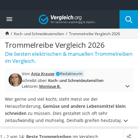
Die beliebtesten Vergleiche nach Kategorie
Vergleich
Haushalt
Wassersprudler
Koch- und Schneideutensilien
Trommelreibe Vergleich 2026
Zentralstaubsauger
Brotbackautomat
Trommelreibe Vergleich 2026
Wischroboter
Die besten elektrischen & manuellen Trommelreiben
Wäschespinne
im Vergleich.
Industriestaubsauger
Spülmaschinentabs
Von:
Anja Krause
Redakteurin
Akku-Staubsauger
schreibt über:
Koch- und Schneideutensilien
Eierkocher
Lektorin:
Monique B.
AEG-Waschmaschine
Saug-Wisch-Roboter
Wer gerne und viel kocht, steht meist vor der
Handstaubsauger
Herausforderung,
Gemüse und andere Lebensmittel klein
Milchaufschäumer
schneiden
zu müssen. Dies gestaltet sich oft sehr
Kondenstrockner
zeitaufwändig und mühselig. Deshalb greifen heutzutage
Reiskocher
viele Hobbyköche auf eine Trommelreibe zurück.
Heißwasserspender
Verschiedene Trommelreiben-Tests im Internet zeigen, dass
1 - 2 von 14:
Beste Trommelreiben
im Vergleich