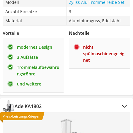
Modell
Zyliss Alu Trommelreibe Set
Anzahl Einsätze
3
Material
Aluminiumguss, Edelstahl
Vorteile
Nachteile
modernes Design
nicht
spülmaschinengeeig
3 Aufsätze
net
Trommelaufbewahru
ngsröhre
und weitere
Ade KA1802
Preis-Leistungs-Sieger