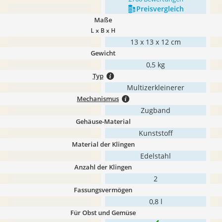
Preis­vergleich
Maße
L x B x H
13 x 13 x 12 cm
Gewicht
0,5 kg
Typ
Multizerkleinerer
Mechanismus
Zugband
Gehäuse-Material
Kunststoff
Material der Klingen
Edelstahl
Anzahl der Klingen
2
Fassungsvermögen
0,8 l
Für Obst und Gemüse