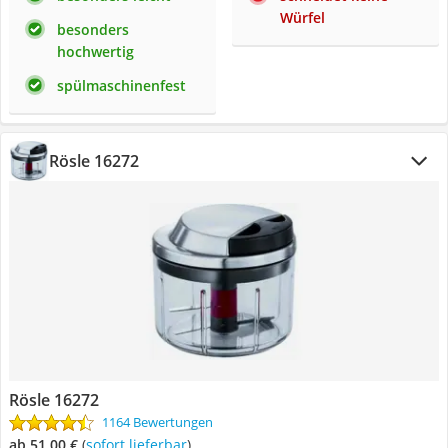
Würfel
besonders
hochwertig
spülmaschinenfest
Rösle ‎16272
Rösle ‎16272
1164 Bewertungen
ab 51,00 €
(
Sofort lieferbar
)