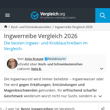
Die beliebtesten Vergleiche nach Kategorie
Vergleich
Haushalt
Wassersprudler
Koch- und Schneideutensilien
Ingwerreibe Vergleich 2026
Zentralstaubsauger
Brotbackautomat
Ingwerreibe Vergleich 2026
Wischroboter
Die besten Ingwer- und Knoblauchreiben im
Wäschespinne
Vergleich.
Industriestaubsauger
Spülmaschinentabs
Von:
Anja Krause
Redakteurin
Akku-Staubsauger
schreibt über:
Koch- und Schneideutensilien
Eierkocher
Lektorin:
Nele B.
AEG-Waschmaschine
Saug-Wisch-Roboter
Die Ingwerwurzel wird immer beliebter – Ingwerwasser oder
Handstaubsauger
Tee wird
gegen Erkältungen, Entzündungen und
Milchaufschäumer
Magenbeschwerden
getrunken. Ihr
erfrischend scharfer
Kondenstrockner
Geschmack
wiederum würzt nicht nur Sushi, sondern auch
Reiskocher
Suppen, Marmelade oder Likör.
Ingwer wird entweder
in
Heißwasserspender
Scheibchen geschnitten oder gerieben
. Für herkömmliche
1 - 2 von 14:
Beste Ingwerreiben
im Vergleich