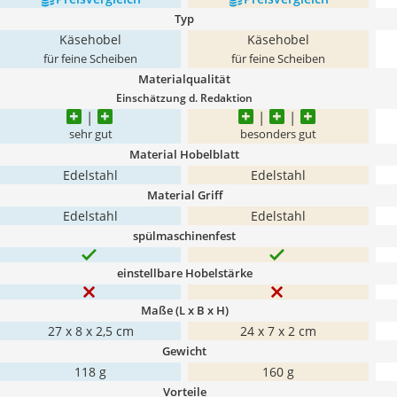
Typ
Käsehobel
Käsehobel
für feine Scheiben
für feine Scheiben
Materialqualität
Einschätzung d. Redaktion
sehr gut
besonders gut
Material Hobelblatt
Edelstahl
Edelstahl
Material Griff
Edelstahl
Edelstahl
spülmaschinenfest
einstellbare Hobelstärke
Maße (L x B x H)
27 x 8 x 2,5 cm
24 x 7 x 2 cm
Gewicht
118 g
160 g
Vorteile