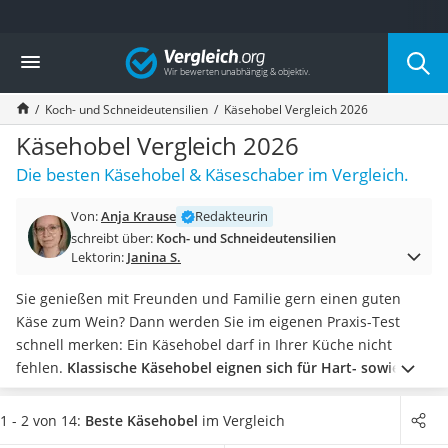
Die beliebtesten Vergleiche nach Kategorie
Vergleich
Haushalt
Wassersprudler
Koch- und Schneideutensilien
Käsehobel Vergleich 2026
Zentralstaubsauger
Brotbackautomat
Käsehobel Vergleich 2026
Wischroboter
Die besten Käsehobel & Käseschaber im Vergleich.
Wäschespinne
Industriestaubsauger
Von:
Anja Krause
Redakteurin
Spülmaschinentabs
schreibt über:
Koch- und Schneideutensilien
Akku-Staubsauger
Lektorin:
Janina S.
Eierkocher
AEG-Waschmaschine
Sie genießen mit Freunden und Familie gern einen guten
Saug-Wisch-Roboter
Käse zum Wein? Dann werden Sie im eigenen Praxis-Test
Handstaubsauger
schnell merken: Ein Käsehobel darf in Ihrer Küche nicht
Milchaufschäumer
fehlen.
Klassische Käsehobel eignen sich für Hart- sowie
Kondenstrockner
halbfesten bis festen Schnittkäse
, während die sogenannte
Reiskocher
Girolle fast ausschließlich zum Servieren der Schweizer
1 - 2 von 14:
Beste Käsehobel
im Vergleich
Heißwasserspender
Käsespezialität Tête de Moine verwendet wird.
Wählen Sie