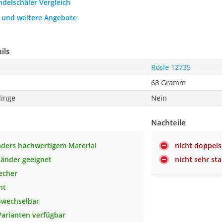
ndelschäler Vergleich
h und weitere Angebote
ils
Rösle 12735
68 Gramm
linge
Nein
Nachteile
ders hochwertigem Material
nicht doppels
händer geeignet
nicht sehr sta
echer
ht
swechselbar
arianten verfügbar