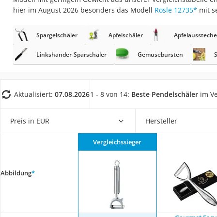
Saug-Wisch-Robot
hier im August 2026 besonders das Modell
Rösle 12735
*
mit s
Handstaubsauger
Spargelschäler
Apfelschäler
Apfelaussteche
Milchaufschäumer
Kondenstrockner
Linkshänder-Sparschäler
Gemüsebürsten
Reiskocher
Heißwasserspend
Aktualisiert:
07.08.2026
1 - 8 von 14:
Beste Pendelschäler
im Ve
Tierhaarstaubsau
Ecovacs-Saugrobo
Preis in EUR
Hersteller
Nespresso-Maschi
Vergleichssieger
Messerschärfer
Service
Abbildung
*