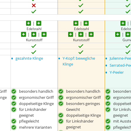
Edelstahl
Edelstahl
Edelst
Kunststoff
Kunststoff
Gum
•
•
•
gezahnte Klinge
Y-Kopf: bewegliche
Julienne-Pee
•
Klinge
Serrated-Pe
•
Y-Peeler
riff
besonders handlich
besonders handlich
besonders
inge
ergonomischer Griff
ergonomischer Griff
ergonomis
doppelseitige Klinge
besonders geringes
doppelseit
Gewicht
für Linkshänder
für Links
doppelseitige Klinge
geeignet
geeignet
pflegeleicht
für Linkshänder
mit Ausst
geeignet
mehrere Varianten
pflegeleic