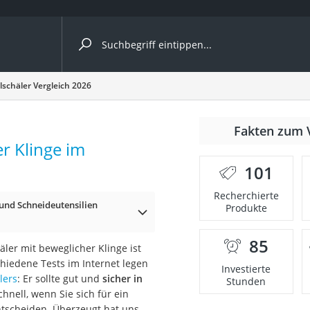
ergleiche nach Kategorie
schäler Vergleich 2026
r
Fakten zum 
r Klinge im
101
Recherchierte
und Schneideutensilien
Produkte
ger
s
85
ler mit beweglicher Klinge ist
chiedene Tests im Internet legen
Investierte
lers
: Er sollte gut und
sicher in
Stunden
hnell, wenn Sie sich für ein
ne
ntscheiden. Überzeugt hat uns