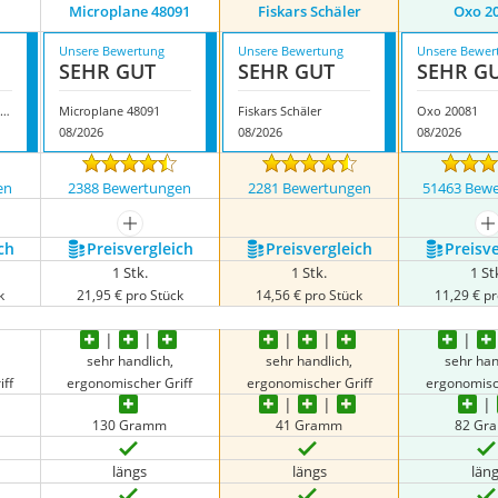
Microplane 48091
Fiskars Schäler
Oxo 2
Unsere Bewertung
Unsere Bewertung
Unsere Bewer
SEHR GUT
SEHR GUT
SEHR G
Gourmet Easy Sparschäler
Microplane 48091
Fiskars Schäler
Oxo 20081
08/2026
08/2026
08/2026
en
2388 Bewertungen
2281 Bewertungen
51463 Bew
mehr anzeigen
m
ch
Preis­vergleich
Preis­vergleich
Preis­v
1 Stk.
1 Stk.
1 St
k
21,95 € pro Stück
14,56 € pro Stück
11,29 € pr
sehr handlich,
sehr handlich,
sehr han
iff
ergonomischer Griff
ergonomischer Griff
ergonomisc
130 Gramm
41 Gramm
82 Gr
längs
längs
län