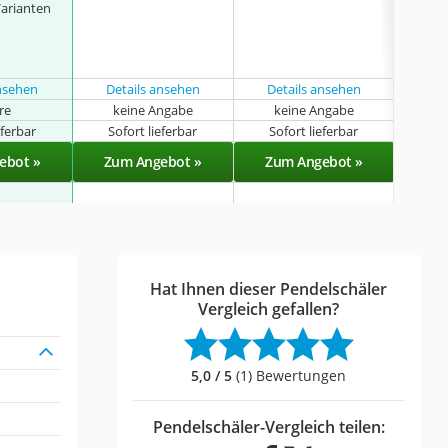
arianten
ansehen
Details ansehen
Details ansehen
hre
keine Angabe
keine Angabe
k
eferbar
Sofort lieferbar
Sofort lieferbar
Sof
ebot »
Zum Angebot »
Zum Angebot »
Zu
Hat Ihnen dieser Pendelschäler
Vergleich gefallen?
5,0 / 5
(1) Bewertungen
Pendelschäler-Vergleich teilen: