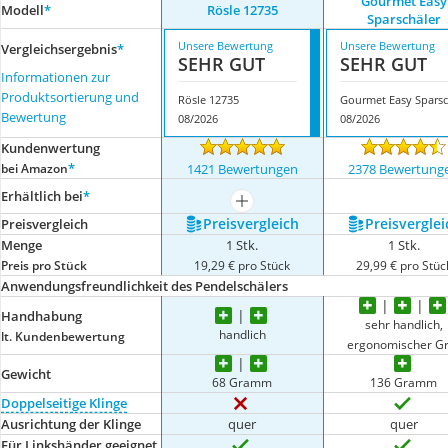
Gourmet Easy
Modell
*
Rösle 12735
Sparschäler
Unsere Bewertung
Unsere Bewertung
Vergleichsergebnis
*
SEHR GUT
SEHR GUT
Informationen zur
Produktsortierung und
Rösle 12735
Bewertung
08/2026
08/2026
Kundenwertung
*
bei Amazon
1421 Bewertungen
2378 Bewertung
Erhältlich bei
*
mehr anzeigen
Preis­vergleich
Preis­verglei
Preis­vergleich
Menge
1 Stk.
1 Stk.
Preis pro Stück
19,29 € pro Stück
29,99 € pro Stüc
Anwendungsfreundlichkeit des Pendelschälers
Handhabung
sehr handlich,
handlich
lt. Kundenbewertung
ergonomischer Gr
Gewicht
68 Gramm
136 Gramm
Doppelseitige Klinge
Ausrichtung der Klinge
quer
quer
Für Linkshänder geeignet