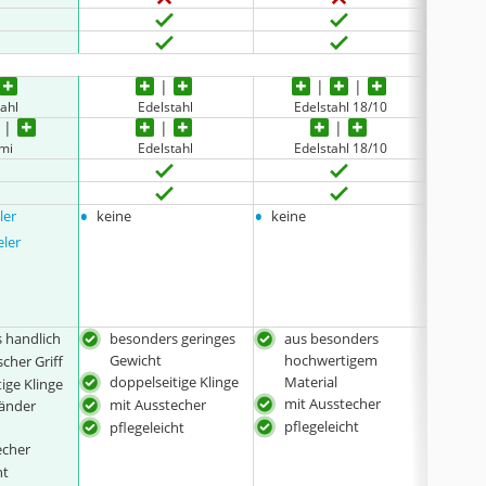
ahl
Edelstahl
Edelstahl 18/10
mi
Edelstahl
Edelstahl 18/10
•
•
•
ler
keine
keine
keine
eler
 handlich
besonders geringes
aus besonders
für
Gewicht
hochwertigem
gee
cher Griff
doppelseitige Klinge
Material
mit
ige Klinge
mit Ausstecher
mit Ausstecher
pfle
händer
pflegeleicht
pflegeleicht
echer
ht