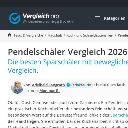
Kategorien
Die beliebtesten V
Haushalt
Tests & Vergleiche
Haushalt
Koch- und Schneideutensilien
Pendel
Wassersprudler
Pendelschäler Vergleich 2026
Zentralstaubsauge
Brotbackautomat
Die besten Sparschäler mit bewegliche
Wischroboter
Vergleich.
Wäschespinne
schreibt über:
Koch- 
Von:
Adelheid Fangrath
Redakteurin
Industriestaubsau
Lektorin:
Monique B.
Spülmaschinentab
Ob für Obst, Gemüse oder auch zum Garnieren: Ein Pendelschä
Akku-Staubsauger
ein praktischer Küchenhelfer, der
besonders fein schält
. Vers
Eierkocher
besonderen Wert auf die Benutzerfreundlichkeit des
Sparschä
der Hand liegen
. Sie ermüden bei der Küchenarbeit nicht so sc
AEG-Waschmaschi
Modell mit geringem Gewicht aus unserer Vergleichstabelle e