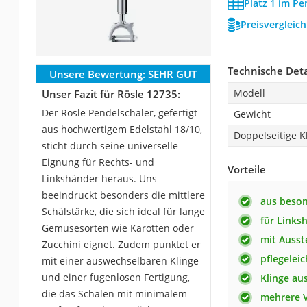
Platz 1 im Pe
Preisvergleic
Technische Deta
Unsere Bewertung:
SEHR GUT
Modell
Unser Fazit für Rösle 12735:
Der Rösle Pendelschäler, gefertigt
Gewicht
aus hochwertigem Edelstahl 18/10,
Doppelseitige K
sticht durch seine universelle
Eignung für Rechts- und
Vorteile
Linkshänder heraus. Uns
beeindruckt besonders die mittlere
aus beson
Schälstärke, die sich ideal für lange
für Links
Gemüsesorten wie Karotten oder
mit Ausst
Zucchini eignet. Zudem punktet er
pflegeleic
mit einer auswechselbaren Klinge
und einer fugenlosen Fertigung,
Klinge au
die das Schälen mit minimalem
mehrere V