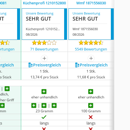
0081
Küchenprofi 1210152800
Wmf 1871556030
Ohanabe
tung
Unsere Bewertung
Unsere Bewertung
Unsere
UT
SEHR GUT
SEHR GUT
SEH
Küchenprofi 1210152800
Wmf 1871556030
08/2026
08/2026
08/202
ertungen
71 Bewertungen
5549 Bewertungen
1647
ehr anzeigen
mehr anzeigen
mehr anzeigen
ergleich
Preis­vergleich
Preis­vergleich
P
k.
1 Stk.
1 Stk.
o Stück
13,74 € pro Stück
11,68 € pro Stück
9,9
dlich,
se
eher unhandlich
eher unhandlich
her Griff
ergo
amm
23 Gramm
100 Gramm
gs
längs
längs