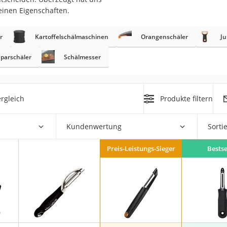
er
einen Eigenschaften.
r
Kartoffelschälmaschinen
Orangenschäler
Ju
Sparschäler
Schälmesser
er
rgleich
Produkte filtern
ger
ter
Kundenwertung
Sorti
ne
Preis-Leistungs-Sieger
Bestse