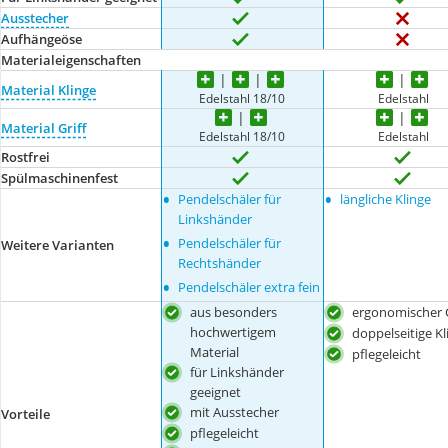
Ausstecher
Aufhängeöse
Materialeigenschaften
Material Klinge
Edelstahl 18/10
Edelstahl
Material Griff
Edelstahl 18/10
Edelstahl
Rostfrei
Spülmaschinenfest
•
•
Pendelschäler für
längliche Klinge
Linkshänder
•
Pendelschäler für
Weitere Varianten
Rechtshänder
•
Pendelschäler extra fein
aus besonders
ergonomischer G
hochwertigem
doppelseitige Kl
Material
pflegeleicht
für Linkshänder
geeignet
mit Ausstecher
Vorteile
pflegeleicht