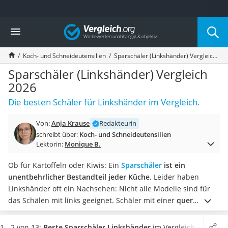
Die beliebtesten Vergleiche nach Kategorie
Vergleich
Haushalt
Wassersprudler
Koch- und Schneideutensilien
Sparschäler (Linkshänder) Vergleich 2026
Zentralstaubsauger
Brotbackautomat
Sparschäler (Linkshänder) Vergleich
Wischroboter
2026
Wäschespinne
Die besten Schäler für Linkshänder im Vergleich.
Industriestaubsauger
Spülmaschinentabs
Von:
Anja Krause
Redakteurin
Akku-Staubsauger
schreibt über:
Koch- und Schneideutensilien
Eierkocher
Lektorin:
Monique B.
AEG-Waschmaschine
Saug-Wisch-Roboter
Ob für Kartoffeln oder Kiwis: Ein
Sparschäler
ist ein
Handstaubsauger
unentbehrlicher Bestandteil jeder Küche
. Leider haben
Milchaufschäumer
Linkshänder oft ein Nachsehen: Nicht alle Modelle sind für
Kondenstrockner
das Schälen mit links geeignet.
Schäler mit einer
quer
Reiskocher
liegenden Klinge eignen sich besonders gut für Linkshänder
,
Heißwasserspender
so führen zahlreiche Tests im Internet auf. Wählen Sie jetzt
1 - 2 von 13:
Beste Sparschäler Linkshänder
im Vergleich