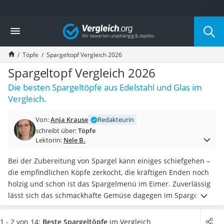
Die beliebtesten Vergleiche nach Kategorie
Vergleich
Haushalt
Wassersprudler
Töpfe
Spargeltopf Vergleich 2026
Zentralstaubsauger
Brotbackautomat
Spargeltopf Vergleich 2026
Wischroboter
Die besten Spargeltöpfe aus Edelstahl und Glas im
Wäschespinne
Vergleich.
Industriestaubsauger
Spülmaschinentabs
Von:
Anja Krause
Redakteurin
Akku-Staubsauger
schreibt über:
Töpfe
Eierkocher
Lektorin:
Nele B.
AEG-Waschmaschine
Saug-Wisch-Roboter
Bei der Zubereitung von Spargel kann einiges schiefgehen –
Handstaubsauger
die empfindlichen Köpfe zerkocht, die kräftigen Enden noch
Milchaufschäumer
holzig und schon ist das Spargelmenü im Eimer. Zuverlässig
Kondenstrockner
lässt sich das schmackhafte Gemüse dagegen im Spargeltopf
Reiskocher
garen: Während die Enden der aufrecht stehenden Stangen
Heißwasserspender
im heißen Wasser butterweich werden,
bleiben die Spitzen
1 - 2 von 14:
Beste Spargeltöpfe
im Vergleich