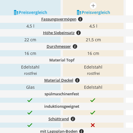
mehr anzeigen
Preis­vergleich
Preis­vergleich
Fassungsvermögen
4,5 l
4,5 l
Höhe Siebeinsatz
22 cm
21,5 cm
Durchmesser
16 cm
16 cm
Material Topf
Edelstahl
Edelstahl
rostfrei
rostfrei
Material Deckel
Glas
Edelstahl
spülmaschinenfest
induktionsgeeignet
Schüttrand
mit Lagoplan-Boden