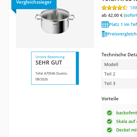
Vergleichssieger
18
ab 42,00 €
(
Sofor
Platz 1 im Te
Preisvergleic
Technische Deta
Unsere Bewertung
SEHR GUT
Modell
Tefal A70546 Duetto
Teil 2
08/2026
Teil 3
Vorteile
backofent
Skala auf
Deckel mi