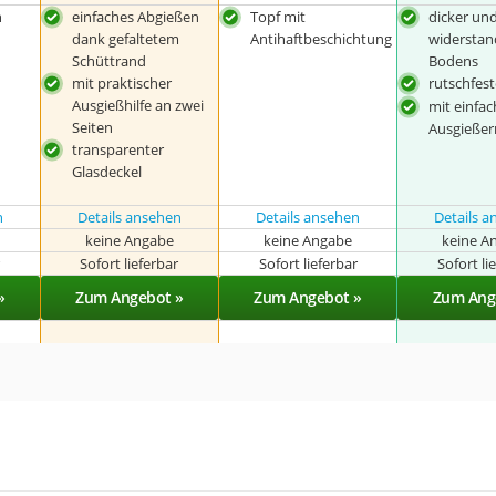
n
einfaches Abgießen
Topf mit
dicker un
dank gefaltetem
Antihaftbeschichtung
widerstan
Schüttrand
Bodens
mit praktischer
rutschfest
Ausgießhilfe an zwei
mit einfa
Seiten
Ausgießer
transparenter
Glasdeckel
n
Details ansehen
Details ansehen
Details 
keine Angabe
keine Angabe
keine A
r
Sofort lieferbar
Sofort lieferbar
Sofort li
»
Zum Angebot »
Zum Angebot »
Zum Ang