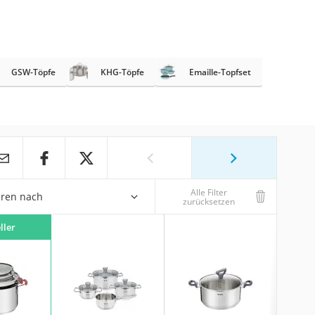
GSW-Töpfe
KHG-Töpfe
Emaille-Topfset
Alle Filter
eren nach
zurücksetzen
ller