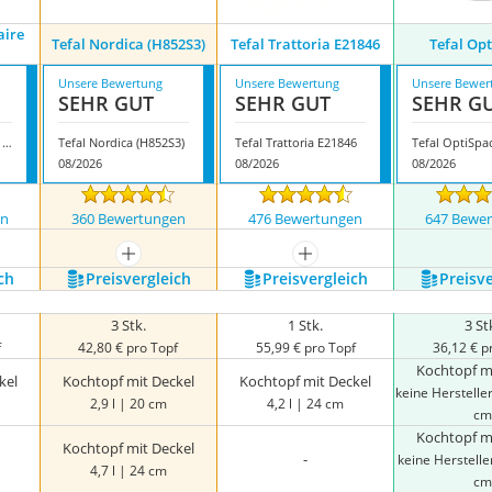
aire
Tefal Nordica (H852S3)
Tefal Trattoria E21846
Tefal Op
Unsere Bewertung
Unsere Bewertung
Unsere Bewer
SEHR GUT
SEHR GUT
SEHR G
Tefal Pierre Gagnaire E2230204
Tefal Nordica (H852S3)
Tefal Trattoria E21846
Tefal OptiSpa
08/2026
08/2026
08/2026
en
360 Bewertungen
476 Bewertungen
647 Bewe
mehr anzeigen
mehr anzeigen
ch
Preis­vergleich
Preis­vergleich
Preis­v
3 Stk.
1 Stk.
3 St
f
42,80 € pro Topf
55,99 € pro Topf
36,12 € p
Kochtopf m
kel
Kochtopf mit Deckel
Kochtopf mit Deckel
keine Herstell
2,9 l | 20 cm
4,2 l | 24 cm
cm
Kochtopf m
Kochtopf mit Deckel
-
keine Herstell
4,7 l | 24 cm
cm