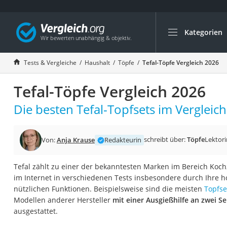
Kategorien
Die beliebtesten V
Haushalt
Tests & Vergleiche
Haushalt
Töpfe
Tefal-Töpfe Vergleich 2026
Wassersprudler
Tefal-Töpfe Vergleich 2026
Zentralstaubsauge
Brotbackautomat
Die besten Tefal-Topfsets im Vergleich
Wischroboter
Wäschespinne
schreibt über:
Töpfe
Lektori
Von:
Anja Krause
Redakteurin
Industriestaubsau
Tefal zählt zu einer der bekanntesten Marken im Bereich Koc
Spülmaschinentab
im Internet in verschiedenen Tests insbesondere durch Ihre 
Akku-Staubsauger
nützlichen Funktionen. Beispielsweise sind die meisten
Topfse
Modellen anderer Hersteller
mit einer Ausgießhilfe an zwei S
Eierkocher
ausgestattet.
AEG-Waschmaschi