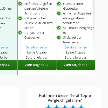
d
einfaches Abgießen
transparenter
mit
dsfähiger
dank gefaltetem
Glasdeckel
Grif
Schüttrand
einfaches Abgießen
spü
e Griffe
mit praktischer
dank gefaltetem
et
Ausgießhilfe an zwei
Schüttrand
Skal
chen
Seiten
spülmaschinengeeign
Inn
n
transparenter
et
Glasdeckel
Skala auf der
Innenseite
ansehen
Details ansehen
Details ansehen
ngabe
keine Angabe
keine Angabe
k
eferbar
Sofort lieferbar
Sofort lieferbar
Sof
ebot »
Zum Angebot »
Zum Angebot »
Zu
Hat Ihnen dieser Tefal-Töpfe
Vergleich gefallen?