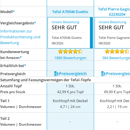
Tefal Pierre Gagn
Modell
*
Tefal A70546 Duetto
E2230204
Unsere Bewertung
Unsere Bewertung
Vergleichsergebnis
*
SEHR GUT
SEHR GUT
Informationen zur
Produktsortierung und
Tefal A70546 Duetto
Bewertung
08/2026
08/2026
Kundenwertung
*
bei Amazon
1880 Bewertungen
384 Bewertung
Erhältlich bei
*
Preis­vergleich
Preis­verglei
Preis­vergleich
Setumfang und Fassungsvermögen der Tefal-Töpfe
Anzahl Topf
1 Stk.
1 Stk.
Preis pro Stück
42,99 € pro Topf
49,90 € pro Top
Teil 1
Kochtopf mit Deckel
Kochtopf mit Dec
Volumen | Durchmesser
4,7 l | 24 cm
2,2 l | 19 cm
Teil 2
-
-
Volumen | Durchmesser