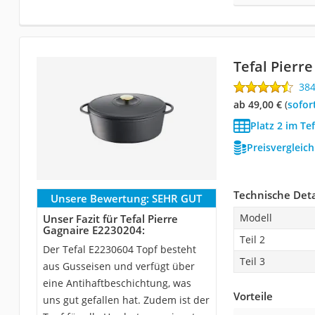
Tefal Pierr
38
ab 49,00 €
(
Sofor
Platz 2 im Te
Preisvergleic
Technische Deta
Unsere Bewertung:
SEHR GUT
Modell
Unser Fazit für Tefal Pierre
Gagnaire E2230204:
Teil 2
Der Tefal E2230604 Topf besteht
Teil 3
aus Gusseisen und verfügt über
eine Antihaftbeschichtung, was
Vorteile
uns gut gefallen hat. Zudem ist der