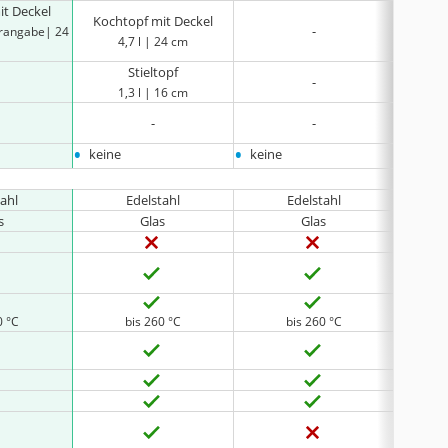
it Deckel
Kocht
Kochtopf mit Deckel
-
erangabe| 24
keine He
4,7 l | 24 cm
Stieltopf
-
1,3 l | 16 cm
-
-
•
•
•
keine
keine
1 abn
tahl
Edelstahl
Edelstahl
s
Glas
Glas
o
0 °C
bis 260 °C
bis 260 °C
keine 