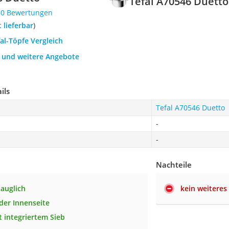
Tefal A70546 Duetto
80 Bewertungen
t lieferbar
)
fal-Töpfe Vergleich
h und weitere Angebote
ils
Tefal A70546 Duetto
-
-
Nachteile
auglich
kein weiteres
 der Innenseite
t integriertem Sieb