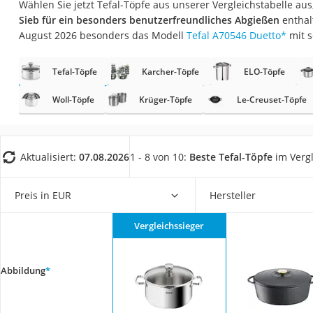
Wählen Sie jetzt Tefal-Töpfe aus unserer Vergleichstabelle aus
Saug-Wisch-Robot
Sieb für ein besonders benutzerfreundliches Abgießen
enthal
Handstaubsauger
August 2026 besonders das Modell
Tefal A70546 Duetto
*
mit 
Milchaufschäumer
Tefal-Töpfe
Karcher-Töpfe
ELO-Töpfe
Kondenstrockner
Reiskocher
Woll-Töpfe
Krüger-Töpfe
Le-Creuset-Töpfe
Heißwasserspend
Tierhaarstaubsau
Aktualisiert:
07.08.2026
1 - 8 von 10:
Beste Tefal-Töpfe
im Vergl
Ecovacs-Saugrobo
Nespresso-Maschi
Preis in EUR
Hersteller
Messerschärfer
Vergleichssieger
Service
Abbildung
*