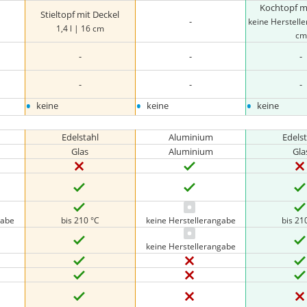
Kochtopf m
Stieltopf mit Deckel
-
keine Herstell
1,4 l | 16 cm
cm
-
-
-
-
-
-
•
•
•
keine
keine
keine
Edelstahl
Aluminium
Edels
Glas
Aluminium
Gla
gabe
bis 210 °C
keine Herstellerangabe
bis 21
keine Herstellerangabe