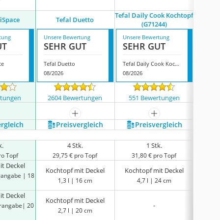
Tefal Daily Cook Kochtopf
Tefal I
tiSpace
Tefal Duetto
(G71244)
tung
Unsere Bewertung
Unsere Bewertung
Unsere
UT
SEHR GUT
SEHR GUT
GUT
ce
Tefal Duetto
Tefal Daily Cook Kochtopf (G71244)
08/2026
08/2026
08/202
rtungen
2604 Bewertungen
551 Bewertungen
972
mehr anzeigen
mehr anzeigen
ergleich
Preis­vergleich
Preis­vergleich
P
k.
4 Stk.
1 Stk.
ro Topf
29,75 € pro Topf
31,80 € pro Topf
19,
it Deckel
Kocht
Kochtopf mit Deckel
Kochtopf mit Deckel
erangabe | 18
keine He
1,3 l | 16 cm
4,7 l | 24 cm
it Deckel
Kocht
Kochtopf mit Deckel
-
erangabe| 20
keine He
2,7 l | 20 cm