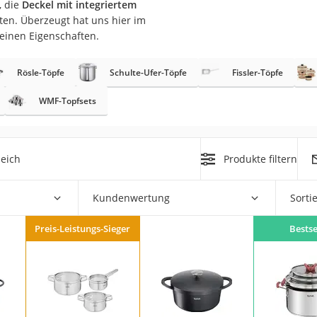
, die
Deckel mit integriertem
er
ten. Überzeugt hat uns hier im
seinen Eigenschaften.
Rösle-Töpfe
Schulte-Ufer-Töpfe
Fissler-Töpfe
WMF-Topfsets
er
ger
eich
Produkte filtern
ter
ne
Kundenwertung
Sorti
Preis-Leistungs-Sieger
Bestse