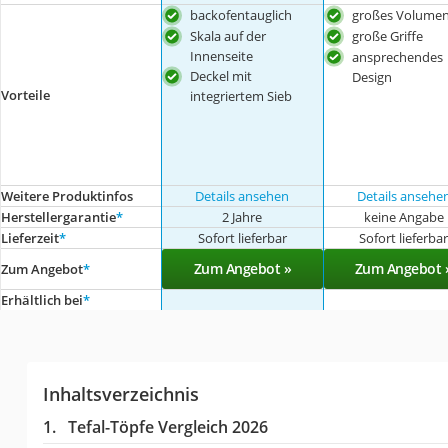
backofentauglich
großes Volume
Skala auf der
große Griffe
Innenseite
ansprechendes
Deckel mit
Design
Vorteile
integriertem Sieb
Weitere Produktinfos
Details ansehen
Details ansehe
Herstellergarantie
*
2 Jahre
keine Angabe
Lieferzeit
*
Sofort lieferbar
Sofort lieferba
Zum Angebot »
Zum Angebot 
Zum Angebot
*
Erhältlich bei
*
Inhaltsverzeichnis
Tefal-Töpfe Vergleich 2026