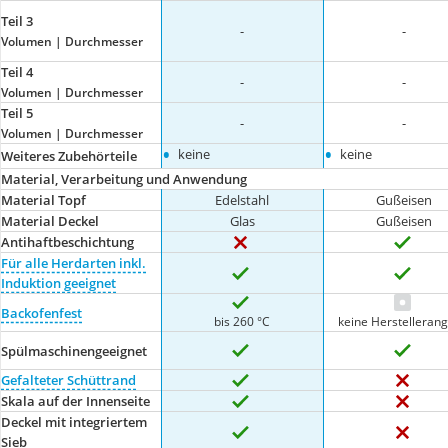
Teil 3
-
-
Volumen | Durchmesser
Teil 4
-
-
Volumen | Durchmesser
Teil 5
-
-
Volumen | Durchmesser
•
•
keine
keine
Weiteres Zubehörteile
Material, Verarbeitung und Anwendung
Material Topf
Edelstahl
Gußeisen
Material Deckel
Glas
Gußeisen
Antihaftbeschichtung
Für alle Herdarten inkl.
Induktion geeignet
Backofenfest
bis 260 °C
keine Herstelleran
Spülmaschinengeeignet
Gefalteter Schüttrand
Skala auf der Innenseite
Deckel mit integriertem
Sieb