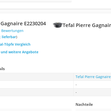
e Gagnaire E2230204
Tefal Pierre Gagnai
4 Bewertungen
t lieferbar
)
fal-Töpfe Vergleich
h und weitere Angebote
ils
Tefal Pierre Gagnair
-
-
Nachteile