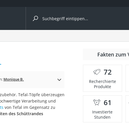
ergleiche nach Kategorie
r
Fakten zum 
.
72
n:
Monique B.
Recherchierte
Produkte
ger
hzubehör. Tefal-Töpfe überzeugen
s
61
hochwertige Verarbeitung und
ts
von Tefal im Gegensatz zu
Investierte
eiten des Schüttrandes
Stunden
ne