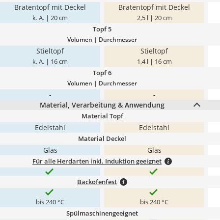
Bratentopf mit Deckel
Bratentopf mit Deckel
k. A. | 20 cm
2,5 l | 20 cm
Topf 5
Volumen | Durchmesser
Stieltopf
Stieltopf
k. A. | 16 cm
1,4 l | 16 cm
Topf 6
Volumen | Durchmesser
-
-
Material, Verarbeitung & Anwendung
Material Topf
Edelstahl
Edelstahl
Material Deckel
Glas
Glas
Für alle Herdarten inkl. Induktion geeignet
Backofenfest
bis 240 °C
bis 240 °C
Spülmaschinengeeignet