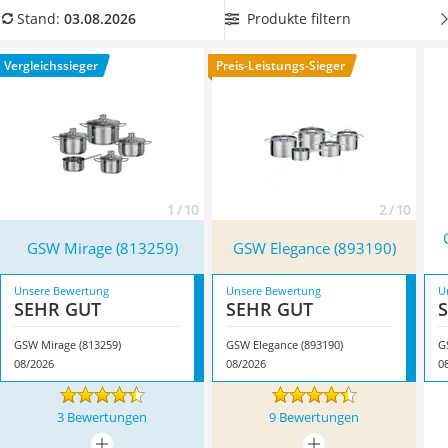
Tierhaarstaubsauger
Sie
Fleisch, Fisch oder Gemüse sanft garen
möchten - und
Produkte filtern
Stand:
03.08.2026
Ecovacs-Saugroboter
das ganz ohne Anbrennen. Überzeugt hat uns hier im August
Nespresso-Maschine
2026 besonders das Modell
GSW Mirage (813259)
*
mit
Vergleichssieger
Preis-Leistungs-Sieger
Messerschärfer
seinen Eigenschaften.
Service
1 / 10
2 / 10
GSW Mirage (813259)
GSW Elegance (893190)
Unsere Bewertung
Unsere Bewertung
U
SEHR GUT
SEHR GUT
GSW Mirage (813259)
GSW Elegance (893190)
08/2026
08/2026
0
3 Bewertungen
9 Bewertungen