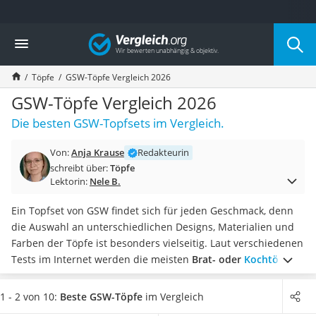
Die beliebtesten Vergleiche nach Kategorie
Vergleich
Haushalt
Wassersprudler
Töpfe
GSW-Töpfe Vergleich 2026
Zentralstaubsauger
Brotbackautomat
GSW-Töpfe Vergleich 2026
Wischroboter
Die besten GSW-Topfsets im Vergleich.
Wäschespinne
Industriestaubsauger
Von:
Anja Krause
Redakteurin
Spülmaschinentabs
schreibt über:
Töpfe
Akku-Staubsauger
Lektorin:
Nele B.
Eierkocher
AEG-Waschmaschine
Ein Topfset von GSW findet sich für jeden Geschmack, denn
Saug-Wisch-Roboter
die Auswahl an unterschiedlichen Designs, Materialien und
Handstaubsauger
Farben der Töpfe ist besonders vielseitig. Laut verschiedenen
Milchaufschäumer
Tests im Internet werden die meisten
Brat- oder
Kochtöpfe
Kondenstrockner
mit passendem Deckel
geliefert, sodass Sie diesen nicht extra
Reiskocher
nachbestellen müssen.
Wählen Sie jetzt GSW-Töpfe mit
1 - 2 von 10:
Beste GSW-Töpfe
im Vergleich
Heißwasserspender
Antihaftbeschichtung aus unserer Vergleichstabelle, wenn