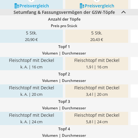
mehr anzeigen
mehr anzeigen
Preis­vergleich
Preis­vergleich
Setumfang & Fassungsvermögen der GSW-Töpfe
Anzahl der Töpfe
Preis pro Stück
5 Stk.
5 Stk.
20,90 €
20,43 €
Topf 1
Volumen | Durchmesser
Fleischtopf mit Deckel
Fleischtopf mit Deckel
k. A. | 16 cm
1,9 l | 16 cm
Topf 2
Volumen | Durchmesser
Fleischtopf mit Deckel
Fleischtopf mit Deckel
k. A. | 20 cm
3,4 l | 20 cm
Topf 3
Volumen | Durchmesser
Fleischtopf mit Deckel
Fleischtopf mit Deckel
k. A. | 24 cm
5,8 l | 24 cm
Topf 4
Volumen | Durchmesser