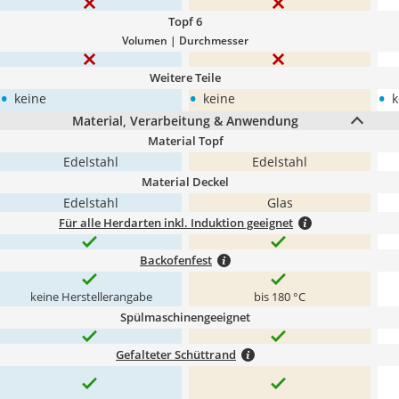
Topf 6
Volumen | Durchmesser
Weitere Teile
•
•
•
keine
keine
k
Material, Verarbeitung & Anwendung
Material Topf
Edelstahl
Edelstahl
Material Deckel
Edelstahl
Glas
Für alle Herdarten inkl. Induktion geeignet
Backofenfest
keine Herstellerangabe
bis 180 °C
Spülmaschinengeeignet
Gefalteter Schüttrand