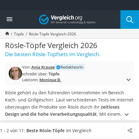
Die beliebtesten Vergleiche nach Kategorie
Vergleich
Haushalt
Wassersprudler
Töpfe
Rösle-Töpfe Vergleich 2026
Zentralstaubsauger
Brotbackautomat
Rösle-Töpfe Vergleich 2026
Wischroboter
Die besten Rösle-Topfsets im Vergleich.
Wäschespinne
Industriestaubsauger
Von:
Anja Krause
Redakteurin
Spülmaschinentabs
schreibt über:
Töpfe
Akku-Staubsauger
Lektorin:
Monique B.
Eierkocher
AEG-Waschmaschine
Rösle gehört zu den führenden Unternehmen im Bereich
Saug-Wisch-Roboter
Koch- und Grillgeschirr. Laut verschiedenen Tests im Internet
Handstaubsauger
überzeugen die Produkte von Rösle durch ihr
zeitloses
Milchaufschäumer
Design und die hohe Verarbeitungsqualität
. Mit einem
Kondenstrockner
Rösle-Topfset erhalten Sie also eine
hochwertige
Reiskocher
Grundausstattung an
Kochtöpfen
und Pfannen
für kleine
1 - 2 von 11:
Beste Rösle-Töpfe
im Vergleich
Heißwasserspender
oder große Küchen.
Abspülen ist nicht Ihres? Dann wählen