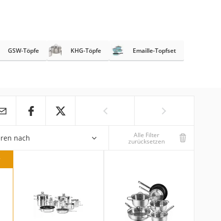
GSW-Töpfe
KHG-Töpfe
Emaille-Topfset
Alle Filter
eren nach
zurücksetzen
r