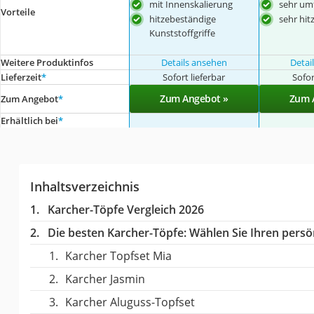
mit Innenskalierung
sehr um
Vorteile
hitzebeständige
sehr hit
Kunststoffgriffe
Weitere Produktinfos
Details ansehen
Detai
Lieferzeit
*
Sofort lieferbar
Sofor
Zum Angebot »
Zum 
Zum Angebot
*
Erhältlich bei
*
Inhaltsverzeichnis
Karcher-Töpfe Vergleich 2026
Die besten Karcher-Töpfe:
Wählen Sie Ihren persön
Karcher Topfset Mia
Karcher Jasmin
Karcher Aluguss-Topfset