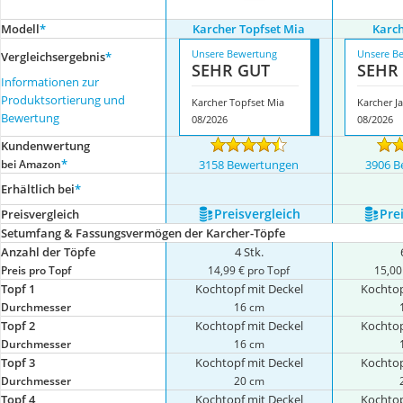
Modell
*
Karcher Topfset Mia
Karch
Unsere Bewertung
Unsere B
Vergleichsergebnis
*
SEHR GUT
SEHR
Informationen zur
Produktsortierung und
Karcher Topfset Mia
Karcher J
Bewertung
08/2026
08/2026
Kundenwertung
*
bei Amazon
3158 Bewertungen
3906 B
Erhältlich bei
*
Preis­vergleich
Prei
Preis­vergleich
Setumfang & Fassungsvermögen der Karcher-Töpfe
Anzahl der Töpfe
4 Stk.
Preis pro Topf
14,99 € pro Topf
15,00
Topf 1
Kochtopf mit Deckel
Kochtop
Durchmesser
16 cm
Topf 2
Kochtopf mit Deckel
Kochtop
Durchmesser
16 cm
Topf 3
Kochtopf mit Deckel
Kochtop
Durchmesser
20 cm
Topf 4
Kochtopf mit Deckel
Kochtop