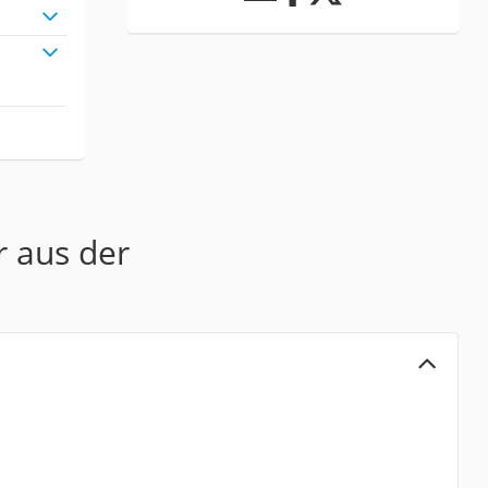
r aus der
a