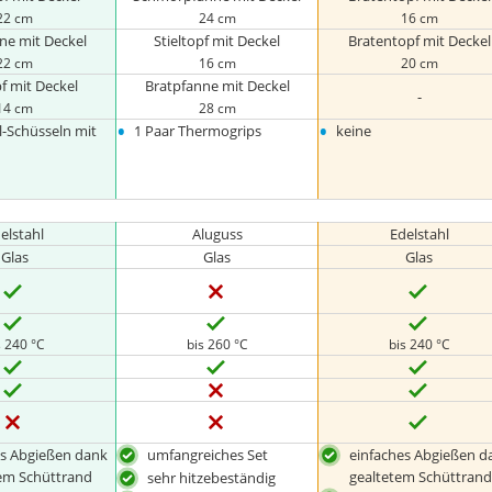
22 cm
24 cm
16 cm
ne mit Deckel
Stieltopf mit Deckel
Bratentopf mit Deckel
22 cm
16 cm
20 cm
pf mit Deckel
Bratpfanne mit Deckel
-
14 cm
28 cm
•
•
l-Schüsseln mit
1 Paar Thermogrips
keine
elstahl
Aluguss
Edelstahl
Glas
Glas
Glas
s 240 °C
bis 260 °C
bis 240 °C
es Abgießen dank
umfangreiches Set
einfaches Abgießen d
tem Schüttrand
gealtetem Schüttran
sehr hitzebeständig