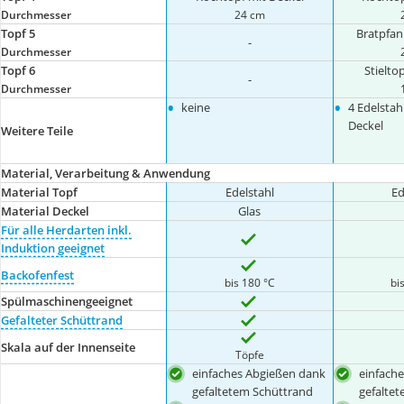
Durchmesser
24 cm
Topf 5
Bratpfan
-
Durchmesser
Topf 6
Stielto
-
Durchmesser
•
•
keine
4 Edelstah
Deckel
Weitere Teile
Material, Verarbeitung & Anwendung
Material Topf
Edelstahl
Ed
Material Deckel
Glas
Für alle Herdarten inkl.
Induktion geeignet
Backofenfest
bis 180 °C
bi
Spülmaschinengeeignet
Gefalteter Schüttrand
Skala auf der Innenseite
Töpfe
einfaches Abgießen dank
einfach
gefaltetem Schüttrand
gefalte