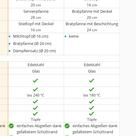
20 cm
16 cm
Servierpfanne
Bratpfanne mit Deckel
28 cm
20 cm
Stieltopf mit Deckel
Bratpfanne mit Beschichtung
16 cm
24 cm
•
•
Milchtopf (Ø 16 cm)
keine
•
Bratpfanne (Ø 24 cm)
•
Dämpfeinsatz (Ø 20 cm)
Edelstahl
Edelstahl
Glas
Glas
bis 240 °C
bis 180 °C
Töpfe
Töpfe
ank
einfaches Abgießen dank
einfaches Abgießen dank
d
gefaltetem Schüttrand
gefaltetem Schüttrand