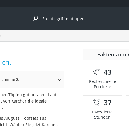
ergleiche nach Kategorie
6
6
r
Fakten zum 
ich.
43
n:
Janina S.
Recherchierte
Produkte
ger
her-Töpfen gut beraten. Laut
s
37
et von Karcher
die ideale
n.
Investierte
Stunden
s Aluguss. Topfsets aus
ne
cht. Wählen Sie jetzt Karcher-