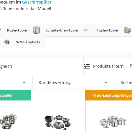
bequem im
Geschirrspüler
er
026 besonders das Modell
Rösle-Töpfe
Schulte-Ufer-Töpfe
Fissler-Töpfe
WMF-Topfsets
er
ger
gleich
Produkte filtern
ter
ne
Kundenwertung
Sorti
stseller
Preis-Leistungs-Siege