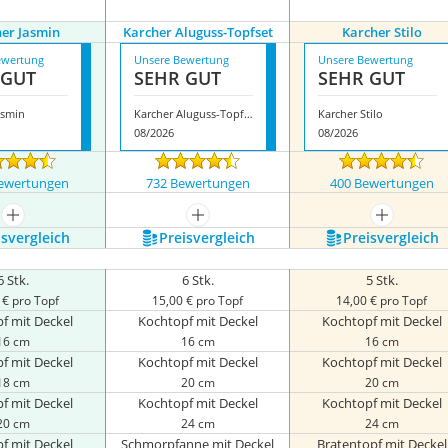
er Jasmin
Karcher Aluguss-Topfset
Karcher Stilo
ewertung
Unsere Bewertung
Unsere Bewertung
 GUT
SEHR GUT
SEHR GUT
asmin
Karcher Aluguss-Topfset
Karcher Stilo
08/2026
08/2026
ewertungen
732 Bewertungen
400 Bewertungen
mehr anzeigen
mehr anzeigen
mehr anze
s­vergleich
Preis­vergleich
Preis­vergleich
6 Stk.
6 Stk.
5 Stk.
 € pro Topf
15,00 € pro Topf
14,00 € pro Topf
f mit Deckel
Kochtopf mit Deckel
Kochtopf mit Deckel
16 cm
16 cm
16 cm
f mit Deckel
Kochtopf mit Deckel
Kochtopf mit Deckel
18 cm
20 cm
20 cm
f mit Deckel
Kochtopf mit Deckel
Kochtopf mit Deckel
20 cm
24 cm
24 cm
f mit Deckel
Schmorpfanne mit Deckel
Bratentopf mit Deckel