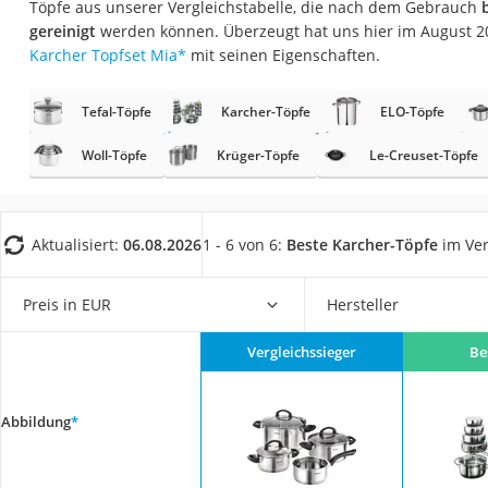
Töpfe aus unserer Vergleichstabelle, die nach dem Gebrauch
Saug-Wisch-Robot
gereinigt
werden können. Überzeugt hat uns hier im August 2
Handstaubsauger
Karcher Topfset Mia
*
mit seinen Eigenschaften.
Milchaufschäumer
Tefal-Töpfe
Karcher-Töpfe
ELO-Töpfe
Kondenstrockner
Reiskocher
Woll-Töpfe
Krüger-Töpfe
Le-Creuset-Töpfe
Heißwasserspend
Tierhaarstaubsau
Aktualisiert:
06.08.2026
1 - 6 von 6:
Beste Karcher-Töpfe
im Ver
Ecovacs-Saugrobo
Nespresso-Maschi
Preis in EUR
Hersteller
Messerschärfer
Vergleichssieger
Be
Service
Abbildung
*