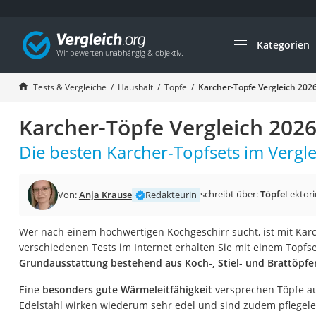
Kategorien
Die beliebtesten V
Haushalt
Tests & Vergleiche
Haushalt
Töpfe
Karcher-Töpfe Vergleich 202
Wassersprudler
Karcher-Töpfe Vergleich 202
Zentralstaubsauge
Brotbackautomat
Die besten Karcher-Topfsets im Vergle
Wischroboter
Wäschespinne
schreibt über:
Töpfe
Lektori
Von:
Anja Krause
Redakteurin
Industriestaubsau
Wer nach einem hochwertigen Kochgeschirr sucht, ist mit Karc
Spülmaschinentab
verschiedenen Tests im Internet erhalten Sie mit einem Topfs
Akku-Staubsauger
Grundausstattung bestehend aus Koch-, Stiel- und Brattöpfe
Eierkocher
Eine
besonders gute Wärmeleitfähigkeit
versprechen Töpfe au
AEG-Waschmaschi
Edelstahl wirken wiederum sehr edel und sind zudem pflegelei