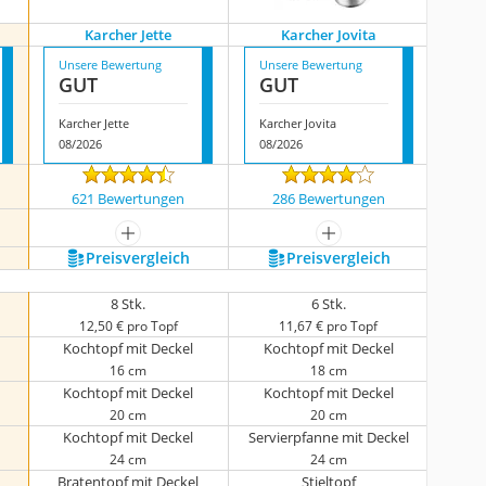
Karcher Jette
Karcher Jovita
Unsere Bewertung
Unsere Bewertung
GUT
GUT
Karcher Jette
Karcher Jovita
08/2026
08/2026
621 Bewertungen
286 Bewertungen
igen
mehr anzeigen
mehr anzeigen
Preis­vergleich
Preis­vergleich
8 Stk.
6 Stk.
12,50 € pro Topf
11,67 € pro Topf
Kochtopf mit Deckel
Kochtopf mit Deckel
16 cm
18 cm
Kochtopf mit Deckel
Kochtopf mit Deckel
20 cm
20 cm
Kochtopf mit Deckel
Servierpfanne mit Deckel
24 cm
24 cm
Bratentopf mit Deckel
Stieltopf