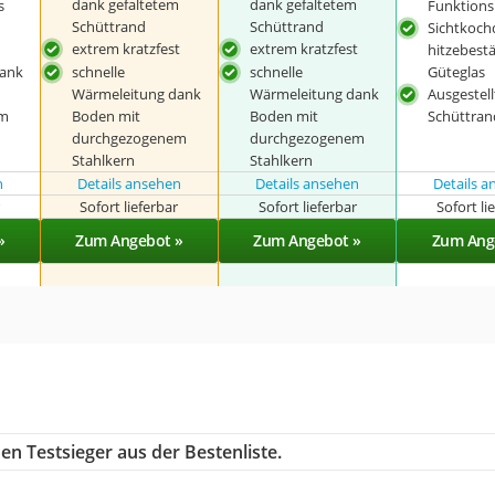
dank gefaltetem
dank gefaltetem
s
Funktion
Schüttrand
Schüttrand
Sichtkoch
extrem kratzfest
extrem kratzfest
hitzebest
ank
schnelle
schnelle
Güteglas
Wärmeleitung dank
Wärmeleitung dank
Ausgestell
em
Boden mit
Boden mit
Schüttran
durchgezogenem
durchgezogenem
Stahlkern
Stahlkern
n
Details ansehen
Details ansehen
Details 
r
Sofort lieferbar
Sofort lieferbar
Sofort li
»
Zum Angebot »
Zum Angebot »
Zum Ang
en Testsieger aus der Bestenliste.