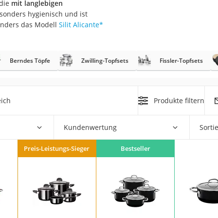
 die
mit langlebigen
er
esonders hygienisch und ist
onders das Modell
Silit Alicante
*
Berndes Töpfe
Zwilling-Topfsets
Fissler-Topfsets
er
ger
eich
Produkte filtern
ter
Kundenwertung
Sorti
ne
Preis-Leistungs-Sieger
Bestseller