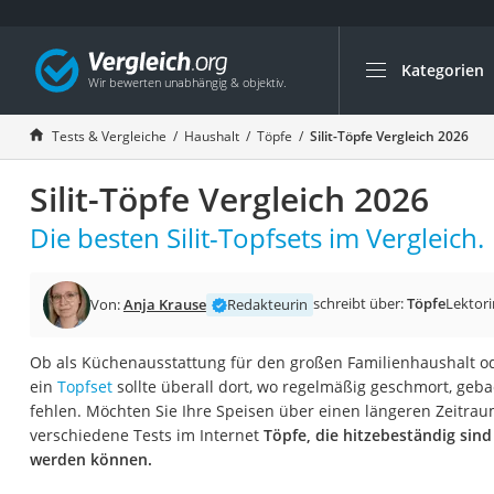
Kategorien
Die beliebtesten V
Haushalt
Tests & Vergleiche
Haushalt
Töpfe
Silit-Töpfe Vergleich 2026
Wassersprudler
Silit-Töpfe Vergleich 2026
Zentralstaubsauge
Brotbackautomat
Die besten Silit-Topfsets im Vergleich.
Wischroboter
Wäschespinne
schreibt über:
Töpfe
Lektori
Von:
Anja Krause
Redakteurin
Industriestaubsau
Ob als Küchenausstattung für den großen Familienhaushalt o
Spülmaschinentab
ein
Topfset
sollte überall dort, wo regelmäßig geschmort, geba
Akku-Staubsauger
fehlen. Möchten Sie Ihre Speisen über einen längeren Zeitr
verschiedene Tests im Internet
Töpfe, die hitzebeständig sin
Eierkocher
werden können.
AEG-Waschmaschi