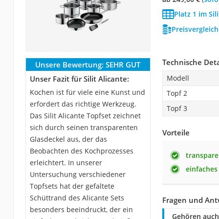
Platz 1 im Sil
Preisvergleic
Technische Deta
Unsere Bewertung:
SEHR GUT
Modell
Unser Fazit für Silit Alicante:
Kochen ist für viele eine Kunst und
Topf 2
erfordert das richtige Werkzeug.
Topf 3
Das Silit Alicante Topfset zeichnet
sich durch seinen transparenten
Vorteile
Glasdeckel aus, der das
Beobachten des Kochprozesses
transpare
erleichtert. In unserer
einfaches
Untersuchung verschiedener
Topfsets hat der gefaltete
Schüttrand des Alicante Sets
Fragen und Antw
besonders beeindruckt, der ein
Gehören auch 