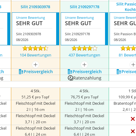
Silit Pass
3
Silit 2109303978
Silit 2109297178
Kocht
Unsere Bewertung
Unsere Bewertung
Unsere Bewer
SEHR GUT
SEHR GUT
SEHR G
Silit 2109303978
Silit 2109297178
08/2026
08/2026
08/2026
en
104 Bewertungen
437 Bewertungen
81 Bewer
nzeigen
mehr anzeigen
mehr anzeigen
m
ch
Preis­vergleich
Preis­vergleich
Preis­v
ng
Ratenzahlung
4 Stk.
4 Stk.
1 St
f
51,25 € pro Topf
76,75 € pro Topf
109,99 € 
ckel
Fleischtopf mit Deckel
Fleischtopf mit Deckel
Bratentopf 
2 l | 16 cm
2 l | 16 cm
2,4 l | 
ckel
Fleischtopf mit Deckel
Fleischtopf mit Deckel
3,7 l | 20 cm
3,7 l | 20 cm
ckel
Fleischtopf mit Deckel
Fleischtopf mit Deckel
6,4 l | 24 cm
6,4 l | 24 cm