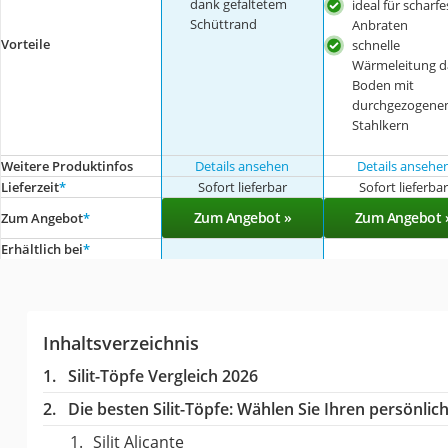
dank gefaltetem
ideal für scharfe
Schüttrand
Anbraten
Vorteile
schnelle
Wärmeleitung d
Boden mit
durchgezogen
Stahlkern
Weitere Produktinfos
Details ansehen
Details ansehe
Lieferzeit
*
Sofort lieferbar
Sofort lieferba
Zum Angebot »
Zum Angebot 
Zum Angebot
*
Erhältlich bei
*
Inhaltsverzeichnis
Silit-Töpfe Vergleich 2026
Die besten Silit-Töpfe:
Wählen Sie Ihren persönlich
Silit Alicante