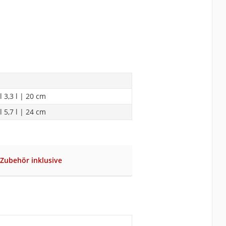
 3,3 l | 20 cm
 5,7 l | 24 cm
 Zubehör inklusive