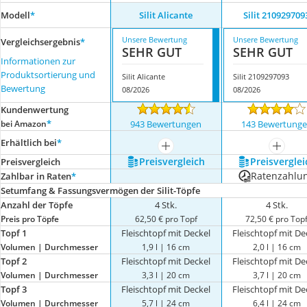
Modell
*
Silit Alicante
Silit 210929709
Unsere Bewertung
Unsere Bewertung
Vergleichsergebnis
*
SEHR GUT
SEHR GUT
Informationen zur
Produktsortierung und
Silit Alicante
Silit 2109297093
Bewertung
08/2026
08/2026
Kundenwertung
*
bei Amazon
943 Bewertungen
143 Bewertung
Erhältlich bei
*
mehr anzeigen
mehr a
Preis­vergleich
Preis­verglei
Preis­vergleich
Ratenzahlu
Zahlbar in Raten
*
Setumfang & Fassungsvermögen der Silit-Töpfe
Anzahl der Töpfe
4 Stk.
4 Stk.
Preis pro Töpfe
62,50 € pro Topf
72,50 € pro Top
Topf 1
Fleischtopf mit Deckel
Fleischtopf mit De
Volumen | Durchmesser
1,9 l | 16 cm
2,0 l | 16 cm
Topf 2
Fleischtopf mit Deckel
Fleischtopf mit De
Volumen | Durchmesser
3,3 l | 20 cm
3,7 l | 20 cm
Topf 3
Fleischtopf mit Deckel
Fleischtopf mit De
Volumen | Durchmesser
5,7 l | 24 cm
6,4 l | 24 cm