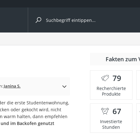
ergleiche nach Kategorie
r
Fakten zum 
79
n:
Janina S.
Recherchierte
Produkte
ger
der die erste Studentenwohnung,
s
67
cken oder gekocht wird, nicht
aum warm halten, dann empfehlen
Investierte
d und im Backofen genutzt
Stunden
ne