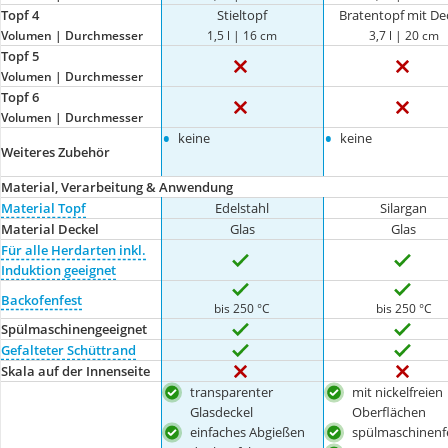
Topf 4
Stieltopf
Bratentopf mit De
Volumen | Durchmesser
1,5 l | 16 cm
3,7 l | 20 cm
Topf 5
Volumen | Durchmesser
Topf 6
Volumen | Durchmesser
•
•
keine
keine
Weiteres Zubehör
Material, Verarbeitung & Anwendung
Material Topf
Edelstahl
Silargan
Material Deckel
Glas
Glas
Für alle Herdarten inkl.
Induktion geeignet
Backofenfest
bis 250 °C
bis 250 °C
Spülmaschinengeeignet
Gefalteter Schüttrand
Skala auf der Innenseite
transparenter
mit nickelfreien
Glasdeckel
Oberflächen
einfaches Abgießen
spülmaschinenf