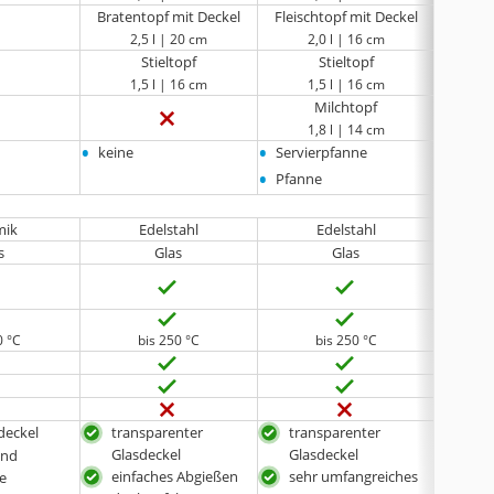
Bratentopf mit Deckel
Fleischtopf mit Deckel
2,5 l | 20 cm
2,0 l | 16 cm
1
Stieltopf
Stieltopf
1,5 l | 16 cm
1,5 l | 16 cm
Milchtopf
1,8 l | 14 cm
•
•
•
keine
Servierpfanne
keine
•
Pfanne
mik
Edelstahl
Edelstahl
s
Glas
Glas
0 °C
bis 250 °C
bis 250 °C
deckel
transparenter
transparenter
tra
Glasdeckel
Glasdeckel
Gla
und
einfaches Abgießen
sehr umfangreiches
ein
te