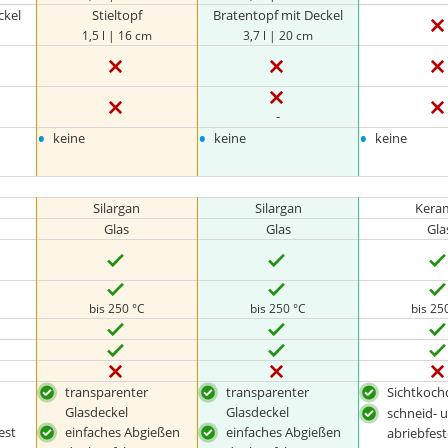
ckel
Stieltopf
Bratentopf mit Deckel
1,5 l | 16 cm
3,7 l | 20 cm
-
•
•
•
keine
keine
keine
Silargan
Silargan
Kera
Glas
Glas
Gla
bis 250 °C
bis 250 °C
bis 25
transparenter
transparenter
Sichtkoch
Glasdeckel
Glasdeckel
schneid- 
est
einfaches Abgießen
einfaches Abgießen
abriebfes