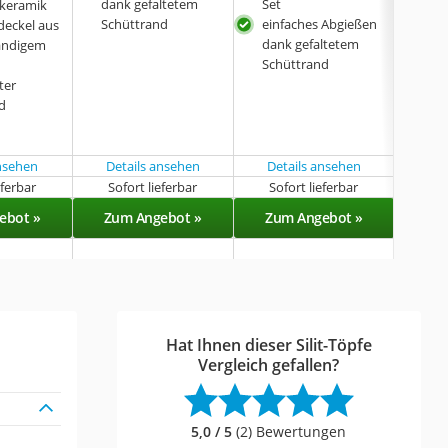
dank gefaltetem
Set
dan
skeramik
Schüttrand
einfaches Abgießen
Sch
deckel aus
dank gefaltetem
ändigem
Schüttrand
ter
d
ansehen
Details ansehen
Details ansehen
Det
eferbar
Sofort lieferbar
Sofort lieferbar
Sof
ebot »
Zum Angebot »
Zum Angebot »
Zu
Hat Ihnen dieser Silit-Töpfe
Vergleich gefallen?
5,0 / 5
(2) Bewertungen