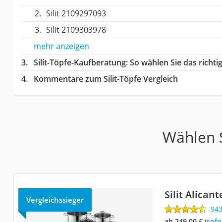
Silit 2109297093
Silit 2109303978
mehr anzeigen
Silit-Töpfe-Kaufberatung
: So wählen Sie das richt
Kommentare zum Silit-Töpfe Vergleich
Wählen S
Silit Alicant
Vergleichssieger
94
ab 249,00 €
(
Sof