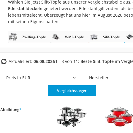
Wählen Sie jetzt Silit-Töpfe aus unserer Vergleichstabelle aus,
Saug-Wisch-Robot
Edelstahldeckeln
geliefert werden. Edelstahl gilt zudem als b
Handstaubsauger
lebensmittelecht. Überzeugt hat uns hier im August 2026 bes
mit seinen Eigenschaften.
Milchaufschäumer
Kondenstrockner
Zwilling-Töpfe
WMF-Töpfe
Silit-Töpfe
Reiskocher
Heißwasserspend
Tierhaarstaubsau
Aktualisiert:
06.08.2026
1 - 8 von 11:
Beste Silit-Töpfe
im Vergl
Ecovacs-Saugrobo
Preis in EUR
Hersteller
Nespresso-Maschi
Messerschärfer
Vergleichssieger
Service
Abbildung
*