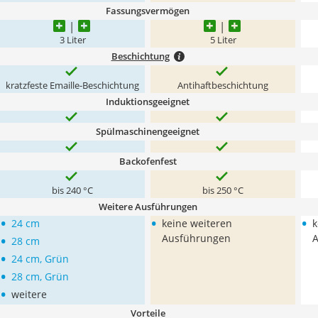
Fassungsvermögen
3 Liter
5 Liter
Beschichtung
kratzfeste Emaille-Beschichtung
Antihaftbeschichtung
Induktionsgeeignet
Spülmaschinengeeignet
Backofenfest
bis 240 °C
bis 250 °C
Weitere Ausführungen
•
•
•
24 cm
keine weiteren
k
•
Ausführungen
28 cm
•
24 cm, Grün
•
28 cm, Grün
•
weitere
Vorteile