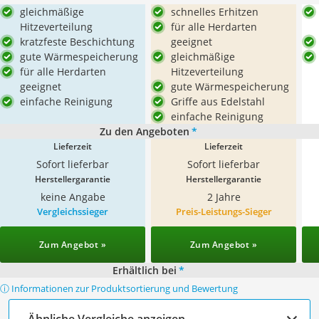
gleichmäßige
schnelles Erhitzen
Hitzeverteilung
für alle Herdarten
kratzfeste Beschichtung
geeignet
gute Wärmespeicherung
gleichmäßige
für alle Herdarten
Hitzeverteilung
geeignet
gute Wärmespeicherung
einfache Reinigung
Griffe aus Edelstahl
einfache Reinigung
Zu den Angeboten
*
Lieferzeit
Lieferzeit
Sofort lieferbar
Sofort lieferbar
Herstellergarantie
Herstellergarantie
keine Angabe
2 Jahre
Vergleichssieger
Preis-Leistungs-Sieger
Zum Angebot »
Zum Angebot »
Erhältlich bei
*
ⓘ Informationen zur Produktsortierung und Bewertung
Ähnliche Vergleiche anzeigen