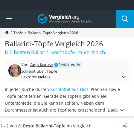
Die beliebtesten Vergleiche nach Kategorie
Vergleich
Haushalt
Wassersprudler
Töpfe
Ballarini-Töpfe Vergleich 2026
Zentralstaubsauger
Brotbackautomat
Ballarini-Töpfe Vergleich 2026
Wischroboter
Die besten Ballarini-Kochtöpfe im Vergleich.
Wäschespinne
Industriestaubsauger
Von:
Anja Krause
Redakteurin
Spülmaschinentabs
schreibt über:
Töpfe
Akku-Staubsauger
Lektorin:
Nele B.
Eierkocher
AEG-Waschmaschine
In jeder Küche dürfen
Kochlöffel aus Holz
, Pfannen sowie
Saug-Wisch-Roboter
Töpfe nicht fehlen. Gerade bei Töpfen gibt es viele
Handstaubsauger
Unterschiede, die Sie kennen sollten. Neben dem
Milchaufschäumer
Durchmesser ist auch die Topfhöhe entscheidend. Dadurch
Kondenstrockner
können Sie feststellen,
welche Lebensmittel Sie in den
Reiskocher
Töpfen zubereiten
können. Natürlich ist auch die Qualität
1 - 2 von 8:
Beste Ballarini-Töpfe
im Vergleich
Heißwasserspender
wichtig, um den Topf lange nutzen zu können.
Online-Tests