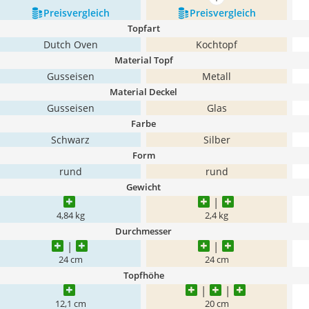
mehr anzeigen
Preis­vergleich
Preis­vergleich
Topfart
Dutch Oven
Kochtopf
Material Topf
Gusseisen
Metall
Material Deckel
Gusseisen
Glas
Farbe
Schwarz
Silber
Form
rund
rund
Gewicht
4,84 kg
2,4 kg
Durchmesser
24 cm
24 cm
Topfhöhe
12,1 cm
20 cm