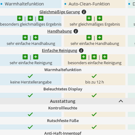
•
•
•
Warmhaltefunktion
Auto-Clean-Funktion
D
Gleichmäßige Garung
besonders gleichmäßiges Ergebnis
sehr gleichmäßiges Ergebnis
Handhabung
sehr einfache Handhabung
sehr einfache Handhabung
Einfache Reinigung
sehr einfache Reinigung
besonders einfache Reinigung
Warmhaltefunktion
keine Herstellerangabe
bis zu 12 h
Beleuchtetes Display
Ausstattung
Kontrollleuchte
Rutschfeste Füße
Anti-Haft-Innentopf