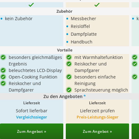
Zubehör
•
•
•
kein Zubehör
Messbecher
k
•
Reislöffel
•
Dampfplatte
•
Handbuch
Vorteile
besonders gleichmäßiges
mit Warmhaltefunktion
Ergebnis
Reiskocher und
beleuchtetes LCD-Display
Dampfgarer
Open-Cooking Funktion
besonders einfache
Reiskocher und
Reinigung
Dampfgarer
Sprachsteuerung möglich
Zu den Angeboten
*
Lieferzeit
Lieferzeit
Sofort lieferbar
Lieferzeit prüfen
Vergleichssieger
Preis-Leistungs-Sieger
Zum Angebot »
Zum Angebot »