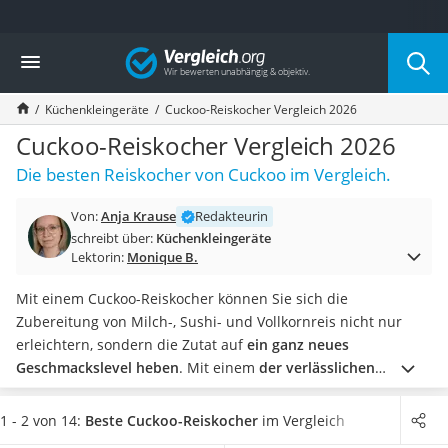
Die beliebtesten Vergleiche nach Kategorie
Vergleich
Haushalt
Wassersprudler
Küchenkleingeräte
Cuckoo-Reiskocher Vergleich 2026
Zentralstaubsauger
Brotbackautomat
Cuckoo-Reiskocher Vergleich 2026
Wischroboter
Die besten Reiskocher von Cuckoo im Vergleich.
Wäschespinne
Industriestaubsauger
Von:
Anja Krause
Redakteurin
Spülmaschinentabs
schreibt über:
Küchenkleingeräte
Akku-Staubsauger
Lektorin:
Monique B.
Eierkocher
AEG-Waschmaschine
Mit einem Cuckoo-Reiskocher können Sie sich die
Saug-Wisch-Roboter
Zubereitung von Milch-, Sushi- und Vollkornreis nicht nur
Handstaubsauger
erleichtern, sondern die Zutat auf
ein ganz neues
Milchaufschäumer
Geschmackslevel heben
. Mit einem
der verlässlichen
Kondenstrockner
Reiskocher
aus Korea
ist es möglich, neben Reis auch
Reiskocher
Getreide und Gemüse schonend im Dampf zu garen und auf
1 - 2 von 14:
Beste Cuckoo-Reiskocher
im Vergleich
Heißwasserspender
diese Weise alle Nährstoffe zu erhalten.
Gängige Online-