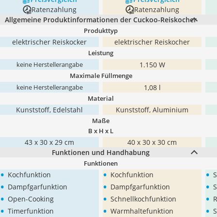
Ratenzahlung
Ratenzahlung
Allgemeine Produktinformationen der Cuckoo-Reiskocher
Produkttyp
elektrischer Reiskocker
elektrischer Reiskocher
Leistung
1.150 W
keine Herstellerangabe
Maximale Füllmenge
1,08 l
keine Herstellerangabe
Material
Kunststoff, Edelstahl
Kunststoff, Aluminium
Maße
B x H x L
43 x 30 x 29 cm
40 x 30 x 30 cm
Funktionen und Handhabung
Funktionen
•
•
•
Kochfunktion
Kochfunktion
S
•
•
•
Dampfgarfunktion
Dampfgarfunktion
S
•
•
•
Open-Cooking
Schnellkochfunktion
R
•
•
•
Timerfunktion
Warmhaltefunktion
S