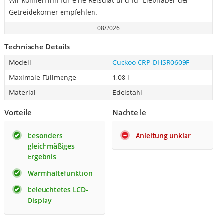
Wir können ihn für eine Reisdiät und für Liebhaber der
Getreidekörner empfehlen.
08/2026
Technische Details
Modell
Cuckoo CRP-DHSR0609F
Maximale Füllmenge
1,08 l
Material
Edelstahl
Vorteile
Nachteile
besonders
Anleitung unklar
gleichmäßiges
Ergebnis
Warmhaltefunktion
beleuchtetes LCD-
Display