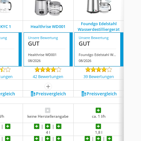
Foundgo Edelstahl
 KYC 1
Healthrise WD001
Snow
Wasserdestilliergerät
tung
Unsere Bewertung
Unsere Bewertung
Unsere
GUT
GUT
GUT
1
Healthrise WD001
Foundgo Edelstahl Wasserdestilliergerät
Snowta
08/2026
08/2026
08/202
tungen
42 Bewertungen
39 Bewertungen
116
mehr anzeigen
ergleich
Preis­vergleich
Preis­vergleich
P
l/h
keine Herstellerangabe
ca. 1 l/h
ca
4 l
1,8 l