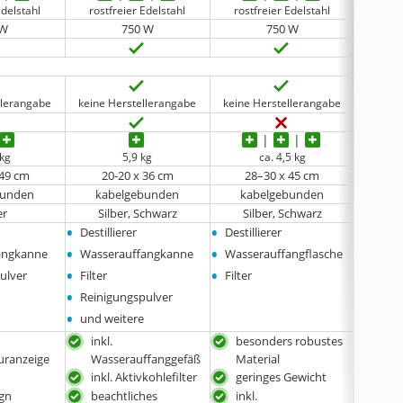
Edelstahl
rostfreier Edelstahl
rostfreier Edelstahl
rost
 W
750 W
750 W
llerangabe
keine Herstellerangabe
keine Herstellerangabe
 kg
5,9 kg
ca. 4,5 kg
 49 cm
20-20 x 36 cm
28–30 x 45 cm
19
bunden
kabelgebunden
kabelgebunden
ka
er
Silber, Schwarz
Silber, Schwarz
•
•
•
Destillierer
Destillierer
Destill
•
•
•
angkanne
Wasserauffangkanne
Wasserauffangflasche
Wasse
•
•
•
ulver
Filter
Filter
Filter
•
•
Reinigungspulver
Reini
•
•
und weitere
und w
inkl.
besonders robustes
hoh
uranzeige
Wasserauffanggefäß
Material
Dest
inkl. Aktivkohlefilter
geringes Gewicht
eit
scha
ign
beachtliches
inkl.