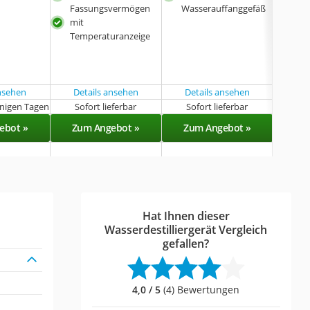
dro
Fassungsvermögen
Wasserauffanggefäß
Übe
mit
aut
Temperaturanzeige
beso
kom
s De
ansehen
Details ansehen
Details ansehen
Det
enigen Tagen
Sofort lieferbar
Sofort lieferbar
Sof
ebot »
Zum Angebot »
Zum Angebot »
Zu
Hat Ihnen dieser
Wasserdestilliergerät Vergleich
gefallen?
4,0 / 5
(4) Bewertungen