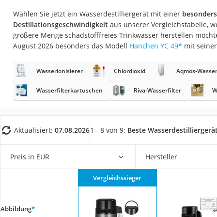
Saug-Wisch-Robot
Wählen Sie jetzt ein Wasserdestilliergerät mit einer
besonders
Handstaubsauger
Destillationsgeschwindigkeit
aus unserer Vergleichstabelle, we
größere Menge schadstofffreies Trinkwasser herstellen möcht
Milchaufschäumer
August 2026 besonders das Modell
Hanchen YC 49
*
mit seine
Kondenstrockner
Reiskocher
Wasserionisierer
Chlordioxid
Aqmos-Wasser
Heißwasserspend
Wasserfilterkartuschen
Riva-Wasserfilter
W
Tierhaarstaubsau
Ecovacs-Saugrobo
Aktualisiert:
07.08.2026
1 - 8 von 9:
Beste Wasserdestilliergerä
Nespresso-Maschi
Messerschärfer
Preis in EUR
Hersteller
Service
Vergleichssieger
Abbildung
*