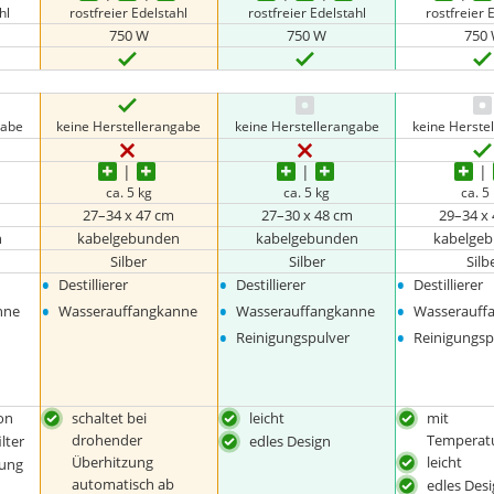
hl
rostfreier Edelstahl
rostfreier Edelstahl
rostfreier 
750 W
750 W
750
gabe
keine Herstellerangabe
keine Herstellerangabe
keine Herste
ca. 5 kg
ca. 5 kg
ca. 5
27–34 x 47 cm
27–30 x 48 cm
29–34 x
n
kabelgebunden
kabelgebunden
kabelge
Silber
Silber
Silb
•
•
•
Destillierer
Destillierer
Destillierer
•
•
•
nne
Wasserauffangkanne
Wasserauffangkanne
Wasserauff
•
•
Reinigungspulver
Reinigungsp
on
schaltet bei
leicht
mit
drohender
Temperat
ilter
edles Design
Überhitzung
leicht
nung
automatisch ab
edles Des