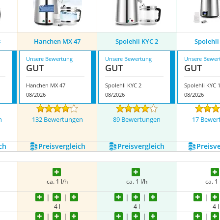
3
Hanchen MX 47
Spolehli KYC 2
Spolehli
Unsere Bewertung
Unsere Bewertung
Unsere Bewer
GUT
GUT
GUT
Hanchen MX 47
Spolehli KYC 2
Spolehli KYC 
08/2026
08/2026
08/2026
n
132 Bewertungen
89 Bewertungen
17 Bewer
ch
Preis­vergleich
Preis­vergleich
Preis­v
ca. 1 l/h
ca. 1 l/h
ca. 1 
4 l
4 l
4 l