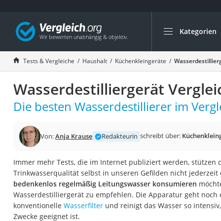
Kategorien
Die beliebtesten V
Haushalt
Tests & Vergleiche
Haushalt
Küchenkleingeräte
Wasserdestillier
Wassersprudler
Wasserdestilliergerät Vergle
Zentralstaubsauge
Brotbackautomat
Die besten Wasserdestillierer im Vergl
Wischroboter
Wäschespinne
schreibt über:
Küchenklein
Von:
Anja Krause
Redakteurin
Industriestaubsau
Immer mehr Tests, die im Internet publiziert werden, stützen d
Spülmaschinentab
Trinkwasserqualität selbst in unseren Gefilden nicht jederzeit
Akku-Staubsauger
bedenkenlos regelmäßig Leitungswasser konsumieren
möchte
Wasserdestilliergerät zu empfehlen. Die Apparatur geht noch e
Eierkocher
konventionelle
Wasserfilter
und reinigt das Wasser so intensiv
AEG-Waschmaschi
Zwecke geeignet ist.