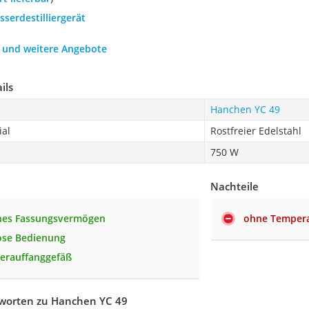
sserdestilliergerät
h und weitere Angebote
ils
Hanchen YC 49
ial
Rostfreier Edelstahl
750 W
Nachteile
ches Fassungsvermögen
ohne Tempera
ose Bedienung
serauffanggefäß
worten zu Hanchen YC 49