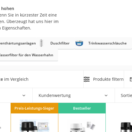
er
 hohen
nn Sie in kürzester Zeit eine
en. Überzeugt hat uns hier im
n Eigenschaften.
enthärtungsanlagen
Duschfilter
Trinkwasserschläuche
er
asserfilter für den Wasserhahn
ger
ter
te
im Vergleich
Produkte filtern
ne
Kundenwertung
Sorti
Preis-Leistungs-Sieger
Bestseller