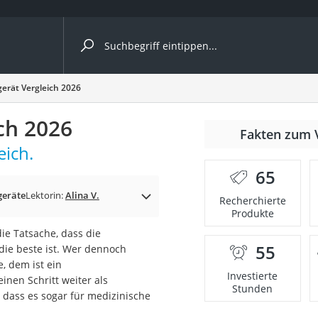
ergleiche nach Kategorie
gerät Vergleich 2026
ich 2026
r
Fakten zum 
eich.
65
geräte
Lektorin:
Alina V.
Recherchierte
Produkte
ger
ie Tatsache, dass die
s
55
 die beste ist. Wer dennoch
, dem ist ein
Investierte
inen Schritt weiter als
Stunden
, dass es sogar für medizinische
ne