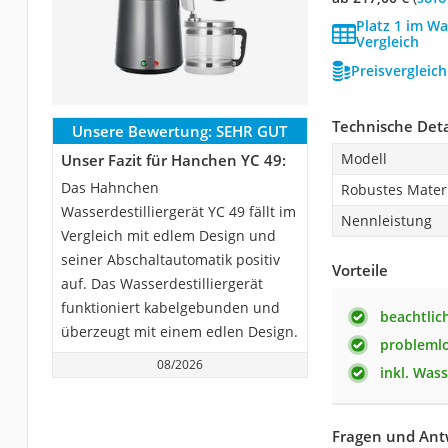
Platz 1 im Wa
Vergleich
Preisvergleic
Technische Deta
Unsere Bewertung:
SEHR GUT
Modell
Unser Fazit für Hanchen YC 49:
Das Hahnchen
Robustes Mater
Wasserdestilliergerät YC 49 fällt im
Nennleistung
Vergleich mit edlem Design und
seiner Abschaltautomatik positiv
Vorteile
auf. Das Wasserdestilliergerät
funktioniert kabelgebunden und
beachtli
überzeugt mit einem edlen Design.
probleml
08/2026
inkl. Was
Fragen und Ant