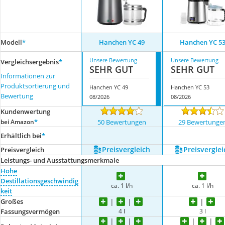
Modell
*
Hanchen YC 49
Hanchen ‎YC 5
Unsere Bewertung
Unsere Bewertung
Vergleichsergebnis
*
SEHR GUT
SEHR GUT
Informationen zur
Produktsortierung und
Hanchen YC 49
Hanchen ‎YC 53
Bewertung
08/2026
08/2026
Kundenwertung
*
bei Amazon
50 Bewertungen
29 Bewertunge
Erhältlich bei
*
Preis­vergleich
Preis­verglei
Preis­vergleich
Leistungs- und Ausstattungsmerkmale
Hohe
Destillationsgeschwindig
ca. 1 l/h
ca. 1 l/h
keit
Großes
4 l
3 l
Fassungsvermögen