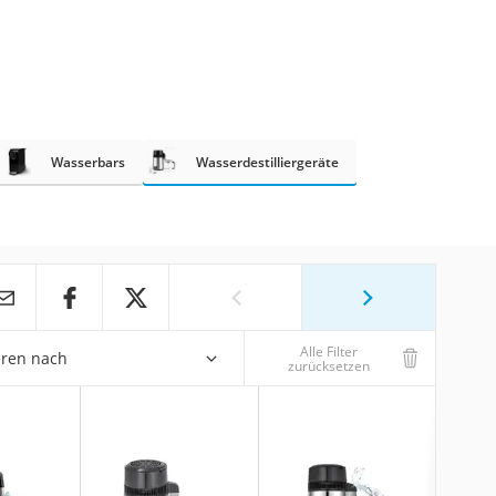
Wasserbars
Wasserdestilliergeräte
Alle Filter
eren nach
zurücksetzen