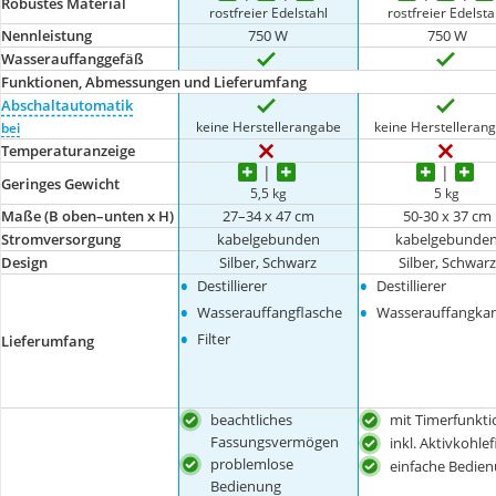
Robustes Material
rostfreier Edelstahl
rostfreier Edelsta
Nennleistung
750 W
750 W
Wasserauffanggefäß
Funktionen, Abmessungen und Lieferumfang
Abschaltautomatik
keine Herstellerangabe
keine Herstelleran
bei
Temperaturanzeige
Geringes Gewicht
5,5 kg
5 kg
Maße (B oben–unten x H)
27–34 x 47 cm
‎50-30 x 37 cm
Stromversorgung
kabelgebunden
kabelgebunde
Design
Silber, Schwarz
Silber, Schwarz
•
•
Destillierer
Destillierer
•
•
Wasserauffangflasche
Wasserauffangka
•
Filter
Lieferumfang
beachtliches
mit Timerfunkti
Fassungsvermögen
inkl. Aktivkohlef
problemlose
einfache Bedie
Bedienung