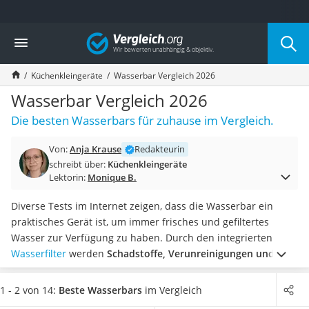
Die beliebtesten Vergleiche nach Kategorie
Vergleich
Haushalt
Wassersprudler
Küchenkleingeräte
Wasserbar Vergleich 2026
Zentralstaubsauger
Brotbackautomat
Wasserbar Vergleich 2026
Wischroboter
Die besten Wasserbars für zuhause im Vergleich.
Wäschespinne
Industriestaubsauger
Von:
Anja Krause
Redakteurin
Spülmaschinentabs
schreibt über:
Küchenkleingeräte
Akku-Staubsauger
Lektorin:
Monique B.
Eierkocher
AEG-Waschmaschine
Diverse Tests im Internet zeigen, dass die Wasserbar ein
Saug-Wisch-Roboter
praktisches Gerät ist, um immer frisches und gefiltertes
Handstaubsauger
Wasser zur Verfügung zu haben. Durch den integrierten
Milchaufschäumer
Wasserfilter
werden
Schadstoffe, Verunreinigungen und
Kondenstrockner
sonstige Partikel entfernt
, wodurch das Wasser eine bessere
Reiskocher
Qualität und einen besseren Geschmack hat.
Wählen Sie jetzt
1 - 2 von 14:
Beste Wasserbars
im Vergleich
Heißwasserspender
aus unserer Produkttabelle eine
Wasserbar mit großem