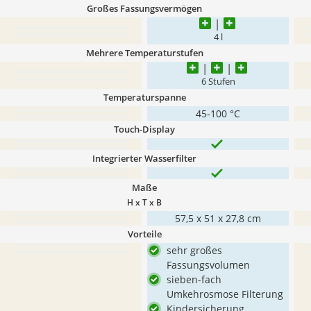
Großes Fassungsvermögen
4 l
Mehrere Temperaturstufen
6 Stufen
Temperaturspanne
45-100 °C
Touch-Display
Integrierter Wasserfilter
Maße
H x T x B
‎57,5 x 51 x 27,8 cm
Vorteile
sehr großes
Fassungsvolumen
sieben-fach
Umkehrosmose Filterung
Kindersicherung