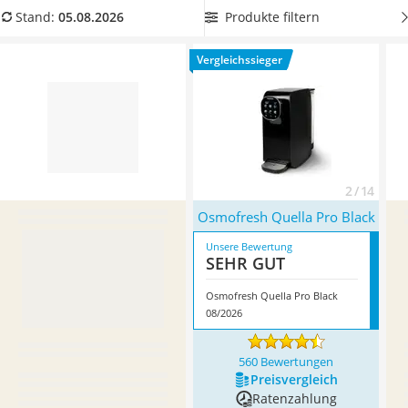
Tierhaarstaubsauger
Fassungsvermögen
aus, um nicht ständig den Wassertank
Produkte filtern
Stand:
05.08.2026
Ecovacs-Saugroboter
nachfüllen zu müssen. Überzeugt hat uns hier im August
Nespresso-Maschine
2026 besonders das Modell
Osmofresh Quella Pro Black
*
mit
Vergleichssieger
Messerschärfer
seinen Eigenschaften.
Service
2 / 14
Osmofresh Quella Pro Black
Unsere Bewertung
SEHR GUT
Osmofresh Quella Pro Black
08/2026
560 Bewertungen
Preis­vergleich
Ratenzahlung