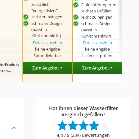
zusätzlich
Einfüllöffnung zum
inkl
"energetisiert"
leichten Befüllen
Filt
leicht zu reinigen
leicht zu reinigen
seh
schmales Design
Filt
schmales Design
(passt in
Stu
(passt in
Kühlschranktür)
Kühlschranktür)
Details ansehen
Details ansehen
keine Angabe
keine Angabe
Sofort lieferbar
Lieferzeit prüfen
Lieferba
ght-Produkt
Zum Angebot »
Zum Angebot »
Zu
telt...
Hat Ihnen dieser Wasserfilter
Vergleich gefallen?
4,4 / 5
(234) Bewertungen