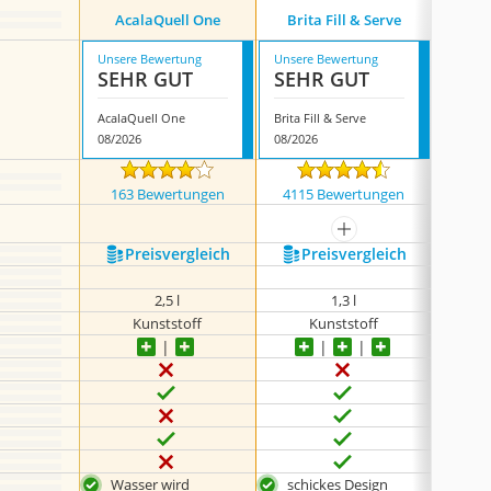
Katad
AcalaQuell One
Brita Fill & Serve
Unsere Bewertung
Unsere Bewertung
Unsere
SEHR GUT
SEHR GUT
SEH
AcalaQuell One
Brita Fill & Serve
08/2026
08/2026
08/202
163 Bewertungen
4115 Bewertungen
140
mehr anzeigen
Preis­vergleich
Preis­vergleich
P
R
2,5 l
1,3 l
Kunststoff
Kunststoff
Wasser wird
schickes Design
gro