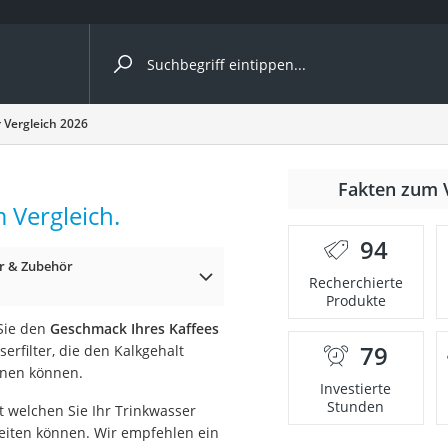
ergleiche nach Kategorie
r Vergleich 2026
r
Fakten zum 
m Vergleich.
94
er & Zubehör
Recherchierte
Produkte
ger
 Sie den
Geschmack Ihres Kaffees
s
79
rfilter, die den Kalkgehalt
rnen können.
Investierte
Stunden
it welchen Sie Ihr Trinkwasser
ne
iten können. Wir empfehlen ein