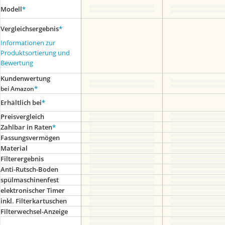
Modell
*
Vergleichsergebnis
*
Informationen zur
Produktsortierung und
Bewertung
Kundenwertung
*
bei Amazon
Erhältlich bei
*
Preis­vergleich
Zahlbar in Raten
*
Fassungsvermögen
Material
Filterergebnis
Anti-Rutsch-Boden
spülmaschinenfest
elektronischer Timer
inkl. Filterkartuschen
Filterwechsel-Anzeige