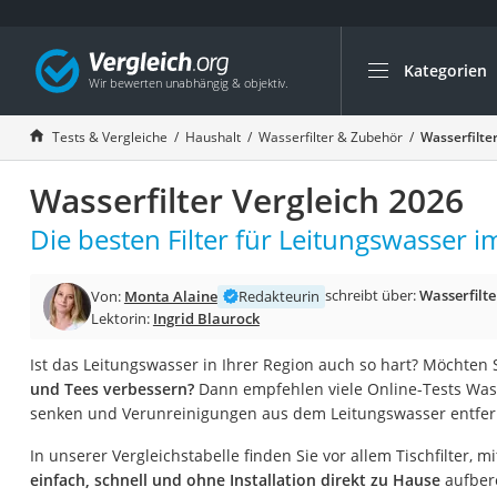
Kategorien
Die beliebtesten V
Haushalt
Tests & Vergleiche
Haushalt
Wasserfilter & Zubehör
Wasserfilte
Wassersprudler
Wasserfilter Vergleich 2026
Zentralstaubsauge
Brotbackautomat
Die besten Filter für Leitungswasser i
Wischroboter
schreibt über:
Wasserfilt
Von:
Monta Alaine
Redakteurin
Wäschespinne
Lektorin:
Ingrid Blaurock
Industriestaubsau
Ist das Leitungswasser in Ihrer Region auch so hart? Möchten
Spülmaschinentab
und Tees verbessern?
Dann empfehlen viele Online-Tests Wasse
Akku-Staubsauger
senken und Verunreinigungen aus dem Leitungswasser entfe
Eierkocher
In unserer Vergleichstabelle finden Sie vor allem Tischfilter, m
AEG-Waschmaschi
einfach, schnell und ohne Installation direkt zu Hause
aufbere