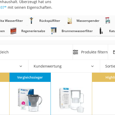
enhaushalt. Überzeugt hat uns
er
937
*
mit seinen Eigenschaften.
ita Wasserfilter
Rückspülfilter
Wasserspender
chen
Regeneriersalze
Brunnenwasserfilter
Kat
er
leich
Produkte filtern
ger
ter
Kundenwertung
Sorti
ne
Vergleichssieger
Highl