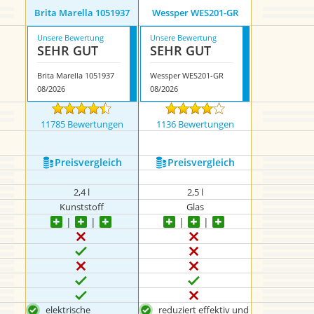
Brita Marella 1051937
Wessper WES201-GR
Unsere Bewertung
Unsere Bewertung
SEHR GUT
SEHR GUT
Brita Marella 1051937
Wessper WES201-GR
08/2026
08/2026
11785 Bewertungen
1136 Bewertungen
Preis­vergleich
Preis­vergleich
2,4 l
2,5 l
Kunststoff
Glas
elektrische
reduziert effektiv und