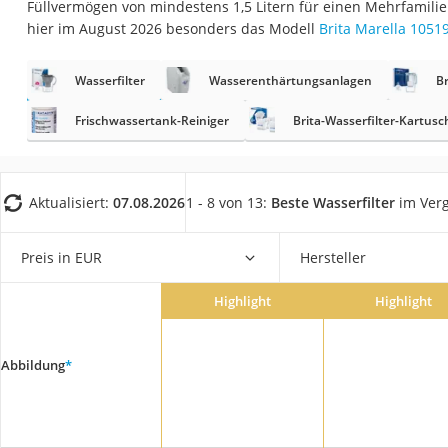
Füllvermögen von mindestens 1,5 Litern für einen Mehrfamili
Saug-Wisch-Robot
hier im August 2026 besonders das Modell
Brita Marella 1051
Handstaubsauger
Milchaufschäumer
Wasserfilter
Wasserenthärtungsanlagen
Br
Kondenstrockner
Frischwassertank-Reiniger
Brita-Wasserfilter-Kartus
Reiskocher
Heißwasserspend
Aktualisiert:
07.08.2026
1 - 8 von 13:
Beste Wasserfilter
im Verg
Tierhaarstaubsau
Ecovacs-Saugrobo
Preis in EUR
Hersteller
Nespresso-Maschi
Messerschärfer
Highlight
Highlight
Service
Abbildung
*