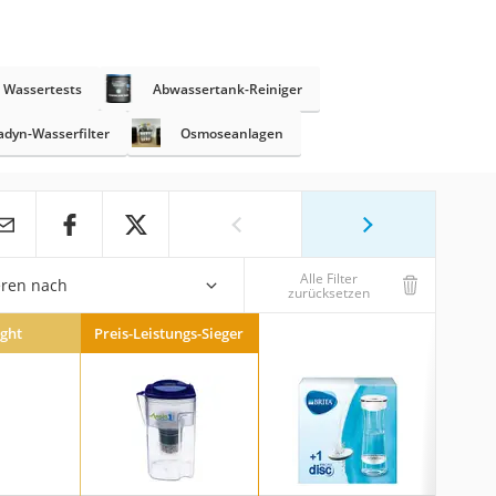
Wassertests
Abwassertank-Reiniger
adyn-Wasserfilter
Osmoseanlagen
Alle Filter
eren nach
zurücksetzen
ight
Preis-Leistungs-Sieger