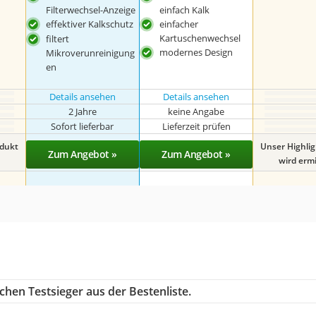
Filterwechsel-Anzeige
einfach Kalk
effektiver Kalkschutz
einfacher
Kartuschenwechsel
filtert
modernes Design
Mikroverunreinigung
en
Details ansehen
Details ansehen
2 Jahre
keine Angabe
Sofort lieferbar
Lieferzeit prüfen
odukt
Unser Highli
Zum Angebot »
Zum Angebot »
wird ermit
chen Testsieger aus der Bestenliste.