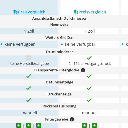
Preis­vergleich
Preis­vergleich
Anschlussflansch-Durchmesser
Nennweite
1 Zoll
1 Zoll
Weitere Größen
•
•
•
keine verfügbar
keine verfügbar
k
Druckminderer
keine Herstellerangabe
2 - 16 bar Ausgangsdruck
Transparente Filterglocke
Datumsanzeige
Druckanzeige
Rückspülauslösung
manuell
manuell
Filtergewebe