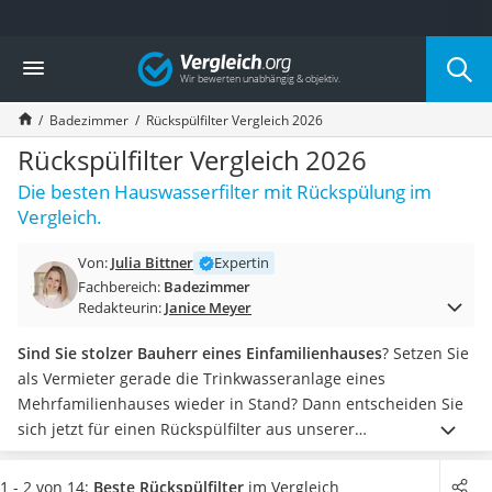
Die beliebtesten Vergleiche nach Kategorie
Vergleich
Wohnen
Matratzen-Topper
Badezimmer
Rückspülfilter Vergleich 2026
Matratzen
Konferenzlautsprecher
Rückspülfilter Vergleich 2026
Tageslichtlampe
Die besten Hauswasserfilter mit Rückspülung im
Badlüfter
Vergleich.
Ergonomischer Bürostuhl
Bürohocker
Von:
Julia Bittner
Expertin
Außenleuchte mit Kamera
Fachbereich:
Badezimmer
Ozongeneratoren
Redakteurin:
Janice Meyer
Akku-Tischlampe
Konferenzmikrofon
Sind Sie stolzer Bauherr eines Einfamilienhauses
? Setzen Sie
Klappmatratze
als Vermieter gerade die Trinkwasseranlage eines
Duschkopf mit Kalkfilter
Mehrfamilienhauses wieder in Stand? Dann entscheiden Sie
Aktenvernichter Sicherheitsstufe 4
sich jetzt für einen Rückspülfilter aus unserer
Bettgitter
Vergleichstabelle.
Rückspülfilter sind
Hauswasserfilter mit
Spannbettlaken
fest verbautem Filterelement
, das regelmäßig gespült
1 - 2 von 14:
Beste Rückspülfilter
im Vergleich