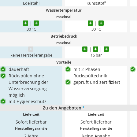
Edelstahl
Kunststoff
Wassertemperatur
maximal
30 °C
30 °C
Betriebsdruck
maximal
keine Herstellerangabe
16 bar
Vorteile
dauerhaft
mit 2-Phasen-
Rückspülen ohne
Rückspültechnik
Unterbrechung der
geprüft und zertifiziert
Wasserversorgung
möglich
mit Hygieneschutz
Zu den Angeboten
*
Lieferzeit
Lieferzeit
Sofort lieferbar
Sofort lieferbar
Herstellergarantie
Herstellergarantie
2 Jahre
keine Angabe